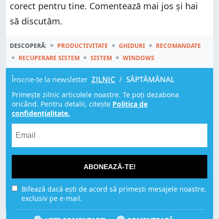
corect pentru tine. Comentează mai jos și hai
să discutăm.
DESCOPERĂ:
PRODUCTIVITATE
GHIDURI
RECOMANDATE
RECUPERARE SISTEM
SISTEM
WINDOWS
Înscrie-te la newsletter
ZILNIC
/
SĂPTĂMÂNAL
Primește zilnic articolele noastre. Te poți dezabona
oricând. Pentru detalii, citește
Politica de
confidențialitate.
ABONEAZĂ-TE!
Bifează dacă ești de acord să primești mesajele noastre,
exclusiv pe e-mail.