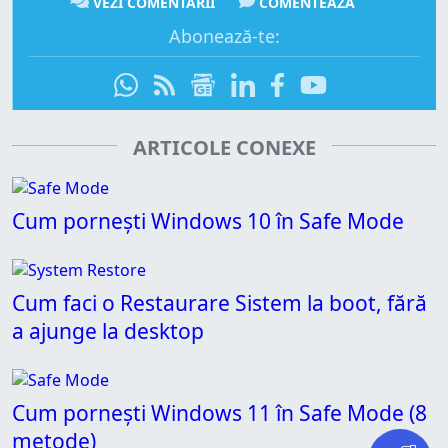
VEZI COMENTARII
COMENTEAZĂ
Abonează-te:
ARTICOLE CONEXE
Cum pornești Windows 10 în Safe Mode
Cum faci o Restaurare Sistem la boot, fără
a ajunge la desktop
Cum pornești Windows 11 în Safe Mode (8
metode)