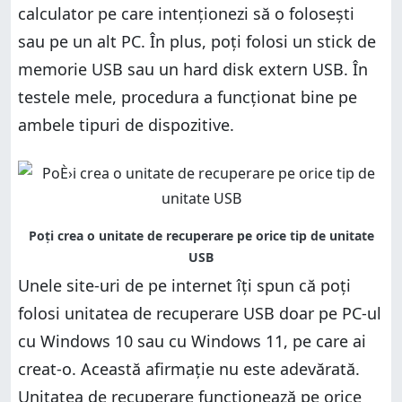
calculator pe care intenționezi să o folosești
Windows
Cum creezi o unitate de recuperare USB pentru
Windows
Cum folosești unitatea de recuperare USB pentru
sau pe un alt PC. În plus, poți folosi un stick de
Windows
Cum folosești unitatea de recuperare USB pentru
memorie USB sau un hard disk extern USB. În
Windows
Ai reușit să creezi un stick de recuperare USB
testele mele, procedura a funcționat bine pe
bootabil pentru Windows?
Ai reușit să creezi un stick de recuperare USB
bootabil pentru Windows?
ambele tipuri de dispozitive.
Unele site-uri de pe internet îți spun că poți
folosi unitatea de recuperare USB doar pe PC-ul
cu Windows 10 sau cu Windows 11, pe care ai
creat-o. Această afirmație nu este adevărată.
Unitatea de recuperare funcționează pe orice