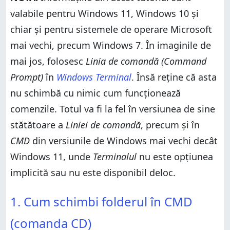
Cum accesezi folderul rădăcină în CMD
valabile pentru Windows 11, Windows 10 și
Cum accesezi un folder în CMD
chiar și pentru sistemele de operare Microsoft
Cum te întorci în Linia de comandă
Cum accesezi Desktop sau Documente în CMD
mai vechi, precum Windows 7. În imaginile de
2. Cum schimbi unitatea de stocare în CMD
mai jos, folosesc
Linia de comandă (Command
3. Cum să vezi ce conține un folder în CMD (DIR)
Prompt)
în
Windows Terminal
. Însă reține că asta
4. Cum creezi un folder în CMD (MD sau MKDIR)
nu schimbă cu nimic cum funcționează
5. Cum redenumești fişiere şi foldere în CMD (REN)
comenzile. Totul va fi la fel în versiunea de sine
6. Cum copiezi fişiere în CMD (COPY)
stătătoare a
Liniei de comandă
, precum și în
7. Cum copiezi foldere în CMD (XCOPY)
CMD
din versiunile de Windows mai vechi decât
8. Cum ștergi fişiere în CMD (DEL)
Windows 11, unde
Terminalul
nu este opțiunea
9. Cum ștergi foldere în CMD (RD)
implicită sau nu este disponibil deloc.
10. Cum deschizi aplicații din CMD
1. Cum schimbi folderul în CMD (comanda CD)
1. Cum schimbi folderul în CMD
11. Cum ștergi ecranul în CMD (CLS)
Cum accesezi folderul rădăcină în CMD
12. Cum obții ajutor în Linia de comandă (HELP)
(comanda CD)
Cum accesezi un folder în CMD