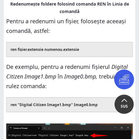
Pentru a redenumi un fişier, folosește aceeaşi
comandă, astfel:
ren fişier.extensie numenou.extensie
De exemplu, pentru a redenumi fișierul
Digital
Citizen Image1.bmp
în
Image0.bmp,
trebuie să
rulez comanda:
ren "Digital Citizen Image1.bmp" Image0.bmp
SUS