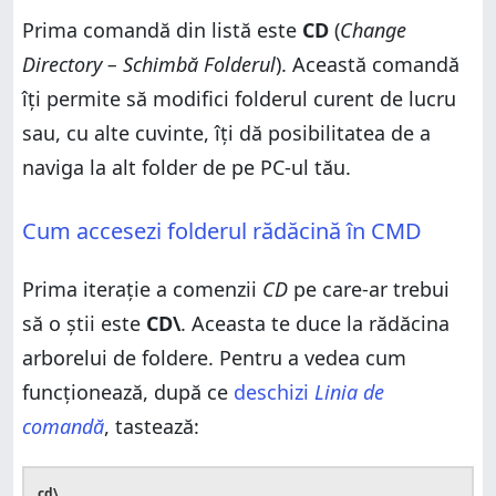
13. Cum închizi Linia de comandă (EXIT)
Cum te întorci în Linia de comandă
Prima comandă din listă este
CD
(
Change
Tu folosești Linia de comandă în Windows?
Cum accesezi Desktop sau Documente în CMD
Directory – Schimbă Folderul
). Această comandă
2. Cum schimbi unitatea de stocare în CMD
îți permite să modifici folderul curent de lucru
3. Cum să vezi ce conține un folder în CMD (DIR)
sau, cu alte cuvinte, îți dă posibilitatea de a
4. Cum creezi un folder în CMD (MD sau MKDIR)
naviga la alt folder de pe PC-ul tău.
5. Cum redenumești fişiere şi foldere în CMD (REN)
6. Cum copiezi fişiere în CMD (COPY)
Cum accesezi folderul rădăcină în CMD
7. Cum copiezi foldere în CMD (XCOPY)
8. Cum ștergi fişiere în CMD (DEL)
Prima iterație a comenzii
CD
pe care-ar trebui
9. Cum ștergi foldere în CMD (RD)
să o știi este
CD\
. Aceasta te duce la rădăcina
10. Cum deschizi aplicații din CMD
arborelui de foldere. Pentru a vedea cum
11. Cum ștergi ecranul în CMD (CLS)
funcţionează, după ce
deschizi
Linia de
12. Cum obții ajutor în Linia de comandă (HELP)
comandă
, tastează:
13. Cum închizi Linia de comandă (EXIT)
Tu folosești Linia de comandă în Windows?
cd\