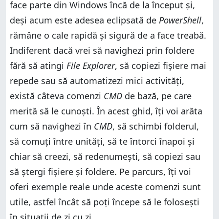
face parte din Windows încă de la început și,
deși acum este adesea eclipsată de
PowerShell
,
rămâne o cale rapidă și sigură de a face treabă.
Indiferent dacă vrei să navighezi prin foldere
fără să atingi
File Explorer
, să copiezi fișiere mai
repede sau să automatizezi mici activități,
există câteva comenzi
CMD
de bază, pe care
merită să le cunoști. În acest ghid, îți voi arăta
cum să navighezi în
CMD
, să schimbi folderul,
să comuți între unități, să te întorci înapoi și
chiar să creezi, să redenumești, să copiezi sau
să ștergi fișiere și foldere. Pe parcurs, îți voi
oferi exemple reale unde aceste comenzi sunt
utile, astfel încât să poți începe să le folosești
în situații de zi cu zi.