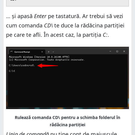
… și apasă
Enter
pe tastatură. Ar trebui să vezi
cum comanda
CD\
te duce la rădăcina partiției
pe care te afli. În acest caz, la partiția
C:
.
Linia de comandă
nu ține cont de majuscule,