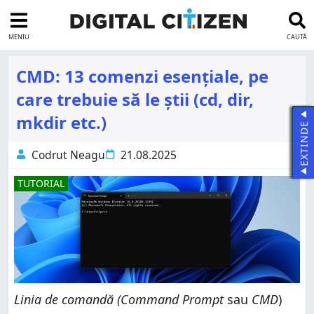
MENIU
CAUTĂ
CMD: 13 comenzi esențiale, pe
care trebuie să le știi (cd, dir,
mkdir etc.)
EXTINDE
Codrut Neagu
21.08.2025
TUTORIAL
Linia de comandă (Command Prompt
sau
CMD
)