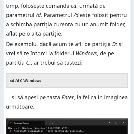
timp, folosește comanda
cd
, urmată de
parametrul
/d
. Parametrul
/d
este folosit pentru
a schimba partiția curentă cu un anumit folder,
aflat pe o altă partiţie.
De exemplu, dacă acum te afli pe partiţia
D:
şi
vrei să te întorci la folderul
Windows
, de pe
partiţia
C:
, ar trebui să tastezi:
cd /d C:\Windows
… şi să apeși pe tasta
Enter
, la fel ca în imaginea
următoare.