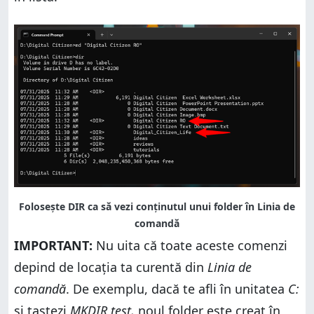
IMPORTANT:
Nu uita că toate aceste comenzi
depind de locaţia ta curentă din
Linia de
comandă
. De exemplu, dacă te afli în unitatea
C:
și tastezi
MKDIR test,
noul folder este creat în