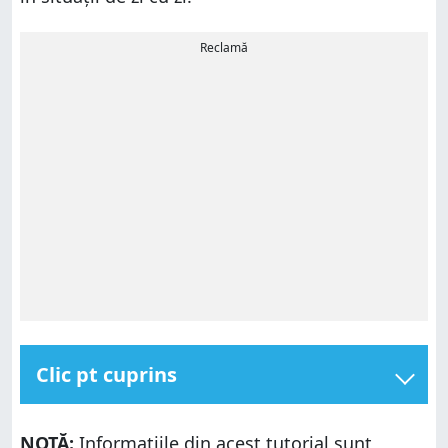
Reclamă
Clic pt cuprins
1. Cum schimbi folderul în CMD (comanda CD)
NOTĂ:
Informațiile din acest tutorial sunt