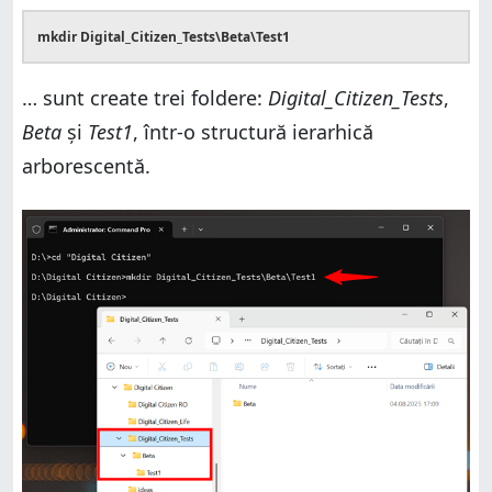
mkdir Digital_Citizen_Tests\Beta\Test1
… sunt create trei foldere:
Digital_Citizen_Tests
,
Beta
și
Test1
, într-o structură ierarhică
arborescentă.