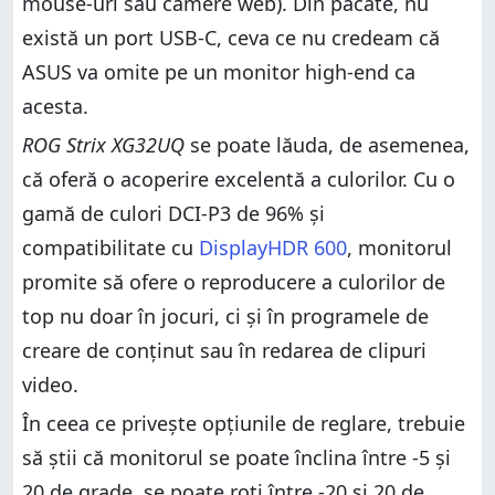
mouse-uri sau camere web). Din păcate, nu
există un port USB-C, ceva ce nu credeam că
ASUS va omite pe un monitor high-end ca
acesta.
ROG Strix XG32UQ
se poate lăuda, de asemenea,
că oferă o acoperire excelentă a culorilor. Cu o
gamă de culori DCI-P3 de 96% și
compatibilitate cu
DisplayHDR 600
, monitorul
promite să ofere o reproducere a culorilor de
top nu doar în jocuri, ci și în programele de
creare de conținut sau în redarea de clipuri
video.
În ceea ce privește opțiunile de reglare, trebuie
să știi că monitorul se poate înclina între -5 și
20 de grade, se poate roti între -20 și 20 de