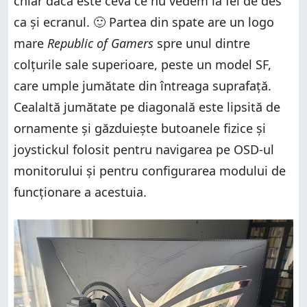
chiar dacă este ceva ce nu vedem la fel de des
ca și ecranul. 🙂 Partea din spate are un logo
mare
Republic of Gamers
spre unul dintre
colțurile sale superioare, peste un model SF,
care umple jumătate din întreaga suprafață.
Cealaltă jumătate pe diagonală este lipsită de
ornamente și găzduiește butoanele fizice și
joystickul folosit pentru navigarea pe OSD-ul
monitorului și pentru configurarea modului de
funcționare a acestuia.