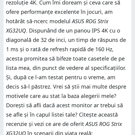
rezoluție 4K. Cum îmi doream și ceva care să
ofere performanțe excelente în jocuri, am
hotărât să-ncerc modelul
ASUS ROG Strix
XG32UQ
. Dispunând de un panou IPS 4K cu o
diagonală de 32 de inci, un timp de răspuns de
1 ms și o rată de refresh rapidă de 160 Hz,
acesta promitea să bifeze toate casetele de pe
lista mea, din punct de vedere al specificațiilor.
Și, după ce l-am testat pentru o vreme, am
decis să-l păstrez. Vrei să știi mai multe despre
motivele care au stat la baza alegerii mele?
Dorești să afli dacă acest monitor ar trebui să
se afle și în capul listei tale? Citește această
recenzie și vezi ce are de oferit
ASUS ROG Strix
XG32UQ
în scenarii din viața reală: