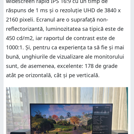
widescreen rapid IPS 16:9 cu un timp de
răspuns de 1 ms și o rezoluție UHD de 3840 x
2160 pixeli. Ecranul are o suprafață non-
reflectorizantă, luminozitatea sa tipică este de
450 cd/m2, iar raportul de contrast este de
1000:1. Și, pentru ca experiența ta să fie și mai
bună, unghiurile de vizualizare ale monitorului
sunt, de asemenea, excelente: 178 de grade
atât pe orizontală, cât și pe verticală.