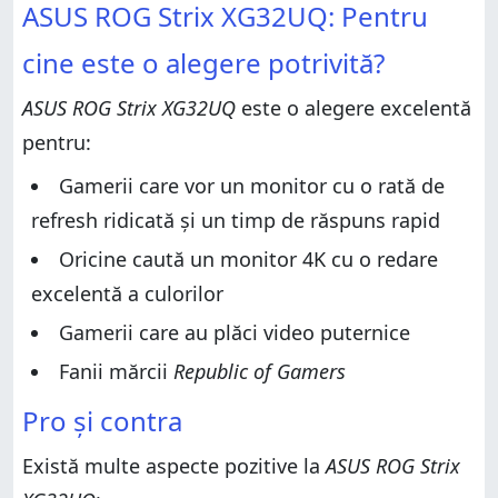
ASUS ROG Strix XG32UQ: Pentru
potrivită?
Pro și contra
Pro și contra
Verdict
cine este o alegere potrivită?
Verdict
Despachetarea monitorului ASUS ROG Strix XG32UQ
ASUS ROG Strix XG32UQ
este o alegere excelentă
Despachetarea monitorului ASUS ROG Strix XG32UQ
Specificații hardware
pentru:
Specificații hardware
Experiența de utilizare a lui ASUS ROG Strix XG32UQ
Experiența de utilizare a lui ASUS ROG Strix XG32UQ
Gamerii care vor un monitor cu o rată de
Ce părere ai despre ASUS ROG Strix XG32UQ?
Ce părere ai despre ASUS ROG Strix XG32UQ?
refresh ridicată și un timp de răspuns rapid
Oricine caută un monitor 4K cu o redare
excelentă a culorilor
Gamerii care au plăci video puternice
Fanii mărcii
Republic of Gamers
Pro și contra
Există multe aspecte pozitive la
ASUS ROG Strix