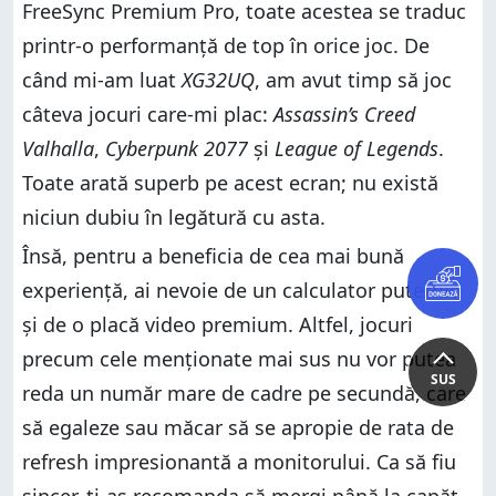
FreeSync Premium Pro, toate acestea se traduc
printr-o performanță de top în orice joc. De
când mi-am luat
XG32UQ
, am avut timp să joc
câteva jocuri care-mi plac:
Assassin’s Creed
Valhalla
,
Cyberpunk 2077
și
League of Legends
.
Toate arată superb pe acest ecran; nu există
niciun dubiu în legătură cu asta.
Însă, pentru a beneficia de cea mai bună
experiență, ai nevoie de un calculator puternic
și de o placă video premium. Altfel, jocuri
precum cele menționate mai sus nu vor putea
SUS
reda un număr mare de cadre pe secundă, care
să egaleze sau măcar să se apropie de rata de
refresh impresionantă a monitorului. Ca să fiu
sincer, ți-aș recomanda să mergi până la capăt