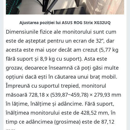
Dimensiunile fizice ale monitorului sunt cum
este de așteptat pentru un ecran de 32”, dar
acesta este mai ușor decât am crezut (5,77 kg
fără suport și 8,9 kg cu suport). Asta este
grozav, deoarece înseamnă că poți găsi multe
opțiuni dacă ești în căutarea unui braț mobil.
Împreună cu suportul trepied, monitorul
măsoară 728,18 x (539,87~459,78) × 279,93 mm
în lățime, înălțime și adâncime. Fără suport,
înălțimea monitorului este de 428,52 mm, în
timp ce adâncimea (grosimea) este de 87,12