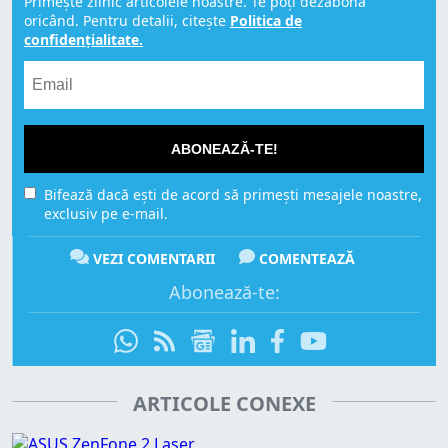
Primește zilnic articolele noastre. Te poți dezabona
oricând. Pentru detalii, citește
Politica de
confidențialitate.
ABONEAZĂ-TE!
Bifează dacă ești de acord să primești mesajele noastre,
exclusiv pe e-mail.
VEZI COMENTARII
COMENTEAZĂ
Abonează-te:
ARTICOLE CONEXE