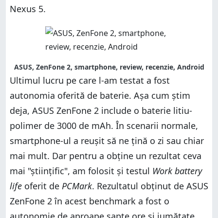
Nexus 5.
ASUS, ZenFone 2, smartphone, review, recenzie, Android
Ultimul lucru pe care l-am testat a fost
autonomia oferită de baterie. Așa cum știm
deja, ASUS ZenFone 2 include o baterie litiu-
polimer de 3000 de mAh. În scenarii normale,
smartphone-ul a reușit să ne țină o zi sau chiar
mai mult. Dar pentru a obține un rezultat ceva
mai "științific", am folosit și testul
Work battery
life
oferit de
PCMark
. Rezultatul obținut de ASUS
ZenFone 2 în acest benchmark a fost o
autonomie de aproape șapte ore și jumătate,