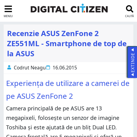
MENIU
CAUTĂ
Recenzie ASUS ZenFone 2
ZE551ML - Smartphone de top de
la ASUS
EXTINDE
Codrut Neagu
16.06.2015
Experiența de utilizare a camerei de
pe ASUS ZenFone 2
Camera principală de pe ASUS are 13
megapixeli, folosește un senzor de imagine
Toshiba și este ajutată de un bliț Dual LED.
Camera frontală are 5 megapixeli și oferă un