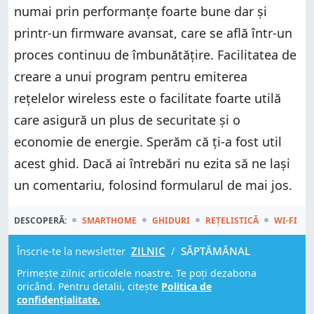
numai prin performanțe foarte bune dar și
printr-un firmware avansat, care se află într-un
proces continuu de îmbunătățire. Facilitatea de
creare a unui program pentru emiterea
rețelelor wireless este o facilitate foarte utilă
care asigură un plus de securitate și o
economie de energie. Sperăm că ți-a fost util
acest ghid. Dacă ai întrebări nu ezita să ne lași
un comentariu, folosind formularul de mai jos.
DESCOPERĂ:
SMARTHOME
GHIDURI
REȚELISTICĂ
WI-FI
Înscrie-te la newsletter
ZILNIC
/
SĂPTĂMÂNAL
Primește zilnic articolele noastre. Te poți dezabona
oricând. Pentru detalii, citește
Politica de
confidențialitate.