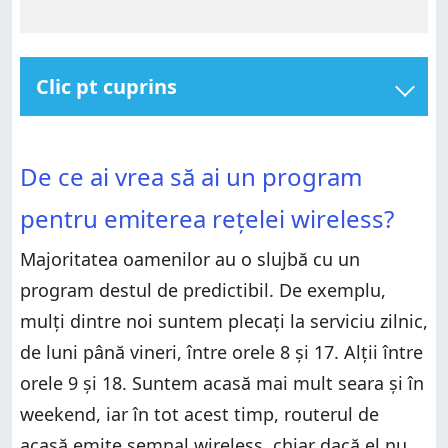
Clic pt cuprins
De ce ai vrea să ai un program pentru emiterea
De ce ai vrea să ai un program pentru emiterea
rețelei wireless?
De ce ai vrea să ai un program
rețelei wireless?
Pasul 1. Deschide interfața de configurare pentru
pentru emiterea rețelei wireless?
Pasul 1. Deschide interfața de configurare pentru
routerul tău ASUS
routerul tău ASUS
Majoritatea oamenilor au o slujbă cu un
Pasul 2. Mergi la setările pentru rețelele wireless
Pasul 2. Mergi la setările pentru rețelele wireless
program destul de predictibil. De exemplu,
emise de routerul ASUS
emise de routerul ASUS
mulți dintre noi suntem plecați la serviciu zilnic,
Pasul 3. Alege frecvența pentru care vrei să creezi
de luni până vineri, între orele 8 și 17. Alții între
Pasul 3. Alege frecvența pentru care vrei să creezi
programul de emitere a semnalului wireless
orele 9 și 18. Suntem acasă mai mult seara și în
programul de emitere a semnalului wireless
Pasul 4. Creează programul de emitere a
weekend, iar în tot acest timp, routerul de
Pasul 4. Creează programul de emitere a
semnalului wireless
acasă emite semnal wireless, chiar dacă el nu