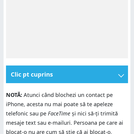
Clic pt cuprins
Cum blochezi un contact pe iPhone din ecranul
informații
NOTĂ:
Atunci când blochezi un contact pe
Accesează ecranul informații pentru a bloca un
iPhone, acesta nu mai poate să te apeleze
număr pe iPhone
telefonic sau pe
FaceTime
și nici să-ți trimită
Cum blochezi un număr pe iPhone din ecranul
informații
mesaje text sau e-mailuri. Persoana pe care ai
Cum blochezi numere pe iPhone din aplicația
blocat-o nu are cum să știe că ai blocat-o,