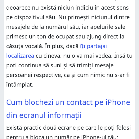
Configurări
deoarece nu există niciun indiciu în acest sens
Cum vezi numerele blocate pe iPhone-ul tău
pe dispozitivul său. Nu primești niciunul dintre
Cum blochezi pe cineva pe un iPhone din aplicația
Configurări
mesajele de la numărul său, iar apelurile sale
Cum blochezi necunoscuții care te sună pe iPhone
primesc un ton de ocupat sau ajung direct la
Cum blochezi mesaje text pe un iPhone
căsuța vocală. În plus, dacă
îți partajai
De ce ai vrut să știi cum blochezi apeluri pe iPhone?
localizarea
cu cineva, nu o va mai vedea. Însă tu
poți continua să suni și să trimiți mesaje
persoanei respective, ca și cum nimic nu s-ar fi
întâmplat.
Cum blochezi un contact pe iPhone din ecranul
Cum blochezi un contact pe iPhone
informații
Accesează ecranul informații pentru a bloca un
din ecranul informații
număr pe iPhone
Cum blochezi un număr pe iPhone din ecranul
Există practic două ecrane pe care le poți folosi
informații
pentru a bloca un număr pe iPhone-ul tău:
Cum blochezi numere pe iPhone din aplicația