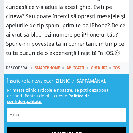
curioasă ce v-a adus la acest ghid. Eviți pe
cineva? Sau poate încerci să oprești mesajele și
apelurile de tip spam, primite pe iPhone? De ce
ai vrut să blochezi numere pe iPhone-ul tău?
Spune-mi povestea ta în comentarii, în timp ce
tu te bucuri de o experiență liniștită în iOS.🙂
DESCOPERĂ:
SMARTPHONE
APLICAȚII
GHIDURI
IOS
Înscrie-te la newsletter
ZILNIC
/
SĂPTĂMÂNAL
Primește zilnic articolele noastre. Te poți dezabona
oricând. Pentru detalii, citește
Politica de
confidențialitate.