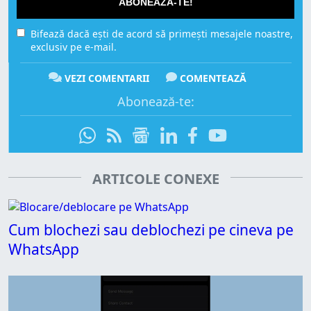
ABONEAZĂ-TE!
Bifează dacă ești de acord să primești mesajele noastre,
exclusiv pe e-mail.
VEZI COMENTARII
COMENTEAZĂ
Abonează-te:
ARTICOLE CONEXE
Cum blochezi sau deblochezi pe cineva pe
WhatsApp