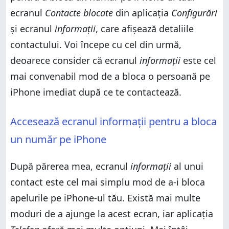
Configurări
ecranul
Contacte blocate
din aplicația
Configurări
Cum vezi numerele blocate pe iPhone-ul tău
și ecranul
informații
, care afișează detaliile
Cum blochezi pe cineva pe un iPhone din aplicația
contactului. Voi începe cu cel din urmă,
Configurări
Cum blochezi necunoscuții care te sună pe iPhone
deoarece consider că ecranul
informații
este cel
Cum blochezi mesaje text pe un iPhone
mai convenabil mod de a bloca o persoană pe
De ce ai vrut să știi cum blochezi apeluri pe iPhone?
iPhone imediat după ce te contactează.
Accesează ecranul informații pentru a bloca
un număr pe iPhone
După părerea mea, ecranul
informații
al unui
contact este cel mai simplu mod de a-i bloca
apelurile pe iPhone-ul tău. Există mai multe
moduri de a ajunge la acest ecran, iar aplicația