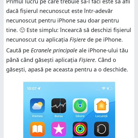
găsești aplicația potrivită pentru deschiderea
Primul lucru pe care trebuie să-l faci este să afli
Pasul 4. Folosește un site cu extensii de fișiere ca să
fișierului necunoscut
găsești aplicația potrivită pentru deschiderea
dacă fișierul necunoscut este într-adevăr
fișierului necunoscut
Pasul 5.Dacă nu găsești o metodă de a deschide
necunoscut pentru iPhone sau doar pentru
fișierului necunoscut, încearcă să-l accesezi pe un PC
Pasul 5.Dacă nu găsești o metodă de a deschide
fișierului necunoscut, încearcă să-l accesezi pe un PC
Peste ce fișiere necunoscute ai dat pe iPhone-ul tău?
tine. 🙂 Este simplu: încearcă să deschizi fișierul
Peste ce fișiere necunoscute ai dat pe iPhone-ul tău?
necunoscut cu aplicația
Fișiere
de pe iPhone.
Caută pe
Ecranele principale
ale iPhone-ului tău
până când găsești aplicația
Fișiere
. Când o
găsești, apasă pe aceasta pentru a o deschide.