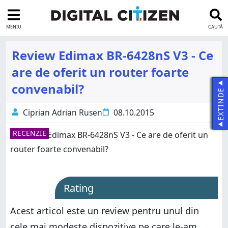
MENIU
CAUTĂ
Review Edimax BR-6428nS V3 - Ce
are de oferit un router foarte
convenabil?
EXTINDE
Ciprian Adrian Rusen
08.10.2015
RECENZIE
Rating
Acest articol este un review pentru unul din
cele mai modeste dispozitive pe care le-am