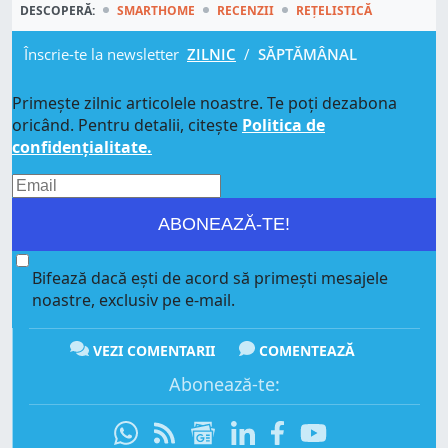
DESCOPERĂ:
SMARTHOME
RECENZII
REȚELISTICĂ
Înscrie-te la newsletter
ZILNIC
/
SĂPTĂMÂNAL
Primește zilnic articolele noastre. Te poți dezabona
oricând. Pentru detalii, citește
Politica de
confidențialitate.
ABONEAZĂ-TE!
Bifează dacă ești de acord să primești mesajele
noastre, exclusiv pe e-mail.
VEZI COMENTARII
COMENTEAZĂ
Abonează-te: