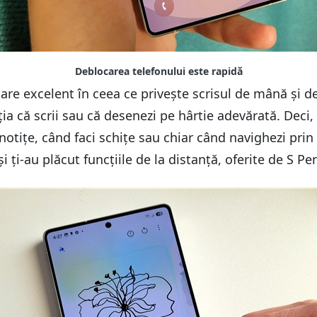
nuare excelent în ceea ce privește scrisul de mână și 
ția că scrii sau că desenezi pe hârtie adevărată. Deci,
notițe, când faci schițe sau chiar când navighezi prin 
și ți-au plăcut funcțiile de la distanță, oferite de S 