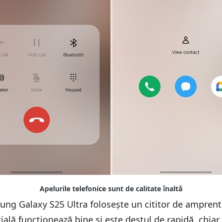
 Galaxy S25 Ultra folosește un cititor de amprente 
ială funcționează bine și este destul de rapidă, chiar 