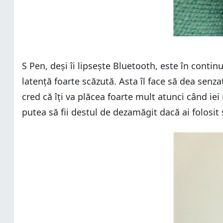
S Pen, deși îi lipsește Bluetooth, este în conti
latență foarte scăzută. Asta îl face să dea senza
cred că îți va plăcea foarte mult atunci când iei 
putea să fii destul de dezamăgit dacă ai folosit 