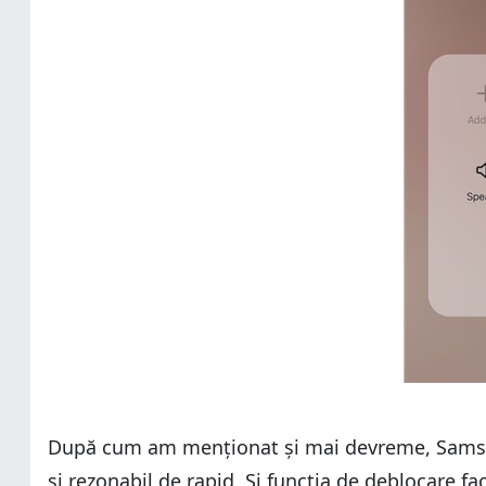
După cum am menționat și mai devreme, Samsung
și rezonabil de rapid. Și funcția de deblocare fac