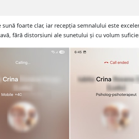
 sună foarte clar, iar recepția semnalului este excelen
vă, fără distorsiuni ale sunetului și cu volum sufici