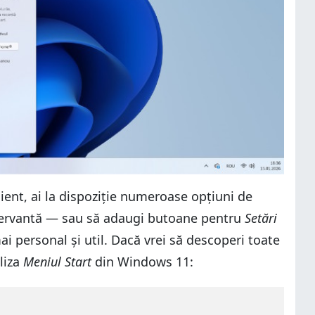
ient, ai la dispoziție numeroase opțiuni de
nervantă — sau să adaugi butoane pentru
Setări
i personal și util. Dacă vrei să descoperi toate
aliza
Meniul Start
din Windows 11: