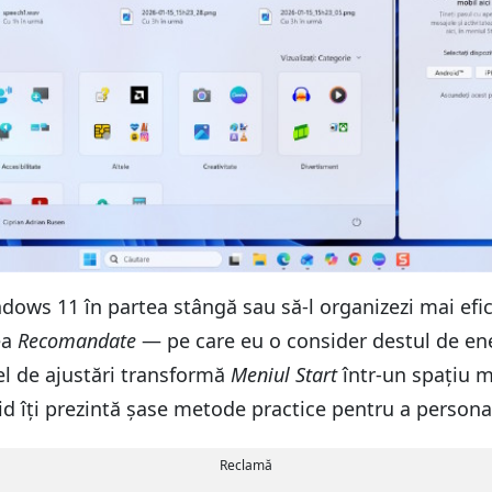
ows 11 în partea stângă sau să‑l organizezi mai efic
ea
Recomandate
— pe care eu o consider destul de e
tfel de ajustări transformă
Meniul Start
într-un spațiu ma
 ghid îți prezintă șase metode practice pentru a person
Reclamă