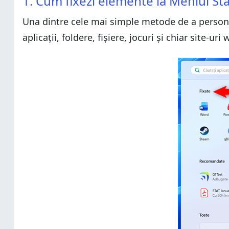
1. Cum fixezi elemente la Meniul St
Una dintre cele mai simple metode de a person
aplicații, foldere, fișiere, jocuri și chiar site-