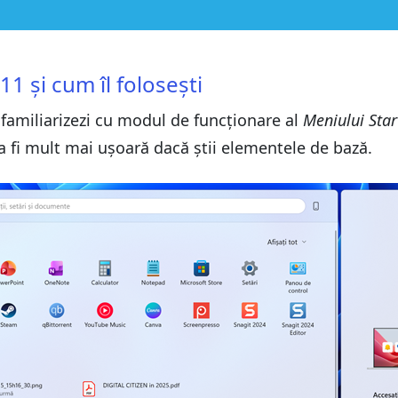
ști
ști
1 și cum îl folosești
e familiarizezi cu modul de funcționare al
Meniului Star
 11
 11
a fi mult mai ușoară dacă știi elementele de bază.
 Meniului Start
 Meniului Start