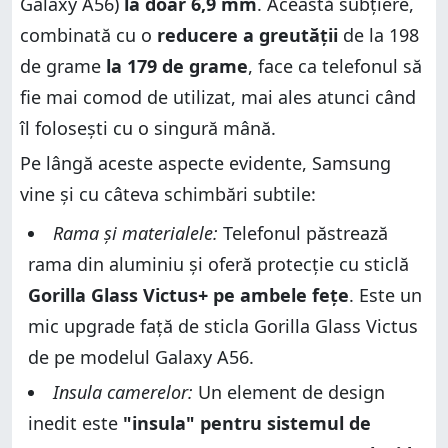
Galaxy A56)
la doar 6,9 mm
. Această subțiere,
„Problema” numită Galaxy S25 FE
Prețul de lansare:
combinată cu o
reducere a greutății
de la 198
Prețul de lansare:
Ce părere ai despre Galaxy A57?
de grame
la 179 de grame
, face ca telefonul să
Ce părere ai despre Galaxy A57?
fie mai comod de utilizat, mai ales atunci când
îl folosești cu o singură mână.
Pe lângă aceste aspecte evidente, Samsung
vine și cu câteva schimbări subtile:
Rama și materialele:
Telefonul păstrează
rama din aluminiu și oferă protecție cu sticlă
Gorilla Glass Victus+ pe ambele fețe
. Este un
mic upgrade față de sticla Gorilla Glass Victus
de pe modelul Galaxy A56.
Insula camerelor:
Un element de design
inedit este
"insula" pentru sistemul de