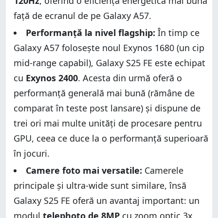
120Hz
, oferind o eficiență energetică mai bună
față de ecranul de pe Galaxy A57.
Performanță la nivel flagship:
În timp ce
Galaxy A57 folosește noul Exynos 1680 (un cip
mid-range capabil), Galaxy S25 FE este echipat
cu
Exynos 2400
. Acesta din urmă oferă o
performanță generală mai bună (rămâne de
comparat în teste post lansare) și dispune de
trei ori mai multe unități de procesare pentru
GPU, ceea ce duce la o performanță superioară
în jocuri.
Camere foto mai versatile:
Camerele
principale și ultra-wide sunt similare, însă
Galaxy S25 FE oferă un avantaj important: un
modul
telephoto de 8MP
cu zoom optic 3x