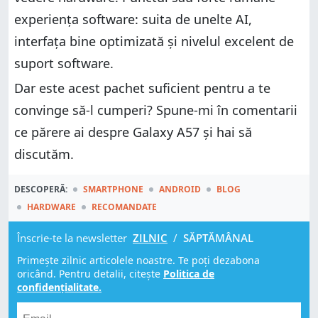
experiența software: suita de unelte AI,
interfața bine optimizată și nivelul excelent de
suport software.
Dar este acest pachet suficient pentru a te
convinge să-l cumperi? Spune-mi în comentarii
ce părere ai despre Galaxy A57 și hai să
discutăm.
DESCOPERĂ:
SMARTPHONE
ANDROID
BLOG
HARDWARE
RECOMANDATE
Înscrie-te la newsletter
ZILNIC
/
SĂPTĂMÂNAL
Primește zilnic articolele noastre. Te poți dezabona
oricând. Pentru detalii, citește
Politica de
confidențialitate.