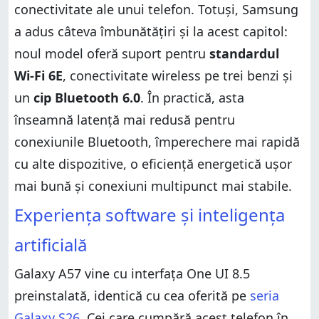
conectivitate ale unui telefon. Totuși, Samsung
a adus câteva îmbunătățiri și la acest capitol:
noul model oferă suport pentru
standardul
Wi‑Fi 6E
, conectivitate wireless pe trei benzi și
un
cip Bluetooth 6.0
. În practică, asta
înseamnă latență mai redusă pentru
conexiunile Bluetooth, împerechere mai rapidă
cu alte dispozitive, o eficiență energetică ușor
mai bună și conexiuni multipunct mai stabile.
Experiența software și inteligența
artificială
Galaxy A57 vine cu interfața One UI 8.5
preinstalată, identică cu cea oferită pe
seria
Galaxy S26
. Cei care cumpără acest telefon în