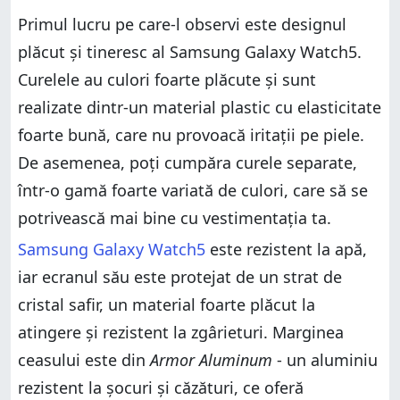
somn
4. Monitorizarea continuă a inimii
Primul lucru pe care-l observi este designul
4. Monitorizarea continuă a inimii
5. Monitorizarea activităților sportive este precisă și
inteligent realizată
plăcut și tineresc al Samsung Galaxy Watch5.
5. Monitorizarea activităților sportive este precisă și
inteligent realizată
6. Este primul smartwatch cu Wear OS 3
Curelele au culori foarte plăcute și sunt
6. Este primul smartwatch cu Wear OS 3
Ție ce-ți place la Samsung Galaxy Watch5?
realizate dintr-un material plastic cu elasticitate
Ție ce-ți place la Samsung Galaxy Watch5?
foarte bună, care nu provoacă iritații pe piele.
De asemenea, poți cumpăra curele separate,
într-o gamă foarte variată de culori, care să se
potrivească mai bine cu vestimentația ta.
Samsung Galaxy Watch5
este rezistent la apă,
iar ecranul său este protejat de un strat de
cristal safir, un material foarte plăcut la
atingere și rezistent la zgârieturi. Marginea
ceasului este din
Armor Aluminum
- un aluminiu
rezistent la șocuri și căzături, ce oferă