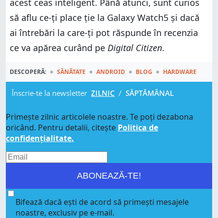
acest ceas inteligent. Până atunci, sunt curios
să aflu ce-ți place ție la Galaxy Watch5 și dacă
ai întrebări la care-ți pot răspunde în recenzia
ce va apărea curând pe
Digital Citizen
.
DESCOPERĂ:
SĂNĂTATE
ANDROID
BLOG
HARDWARE
Înscrie-te la newsletter
ZILNIC
/
SĂPTĂMÂNAL
Primește zilnic articolele noastre. Te poți dezabona
oricând. Pentru detalii, citește
Politica de
confidențialitate.
ABONEAZĂ-TE!
Bifează dacă ești de acord să primești mesajele
noastre, exclusiv pe e-mail.