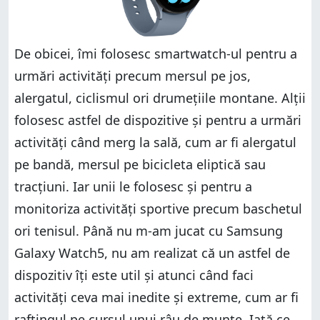
De obicei, îmi folosesc smartwatch-ul pentru a
urmări activități precum mersul pe jos,
alergatul, ciclismul ori drumețiile montane. Alții
folosesc astfel de dispozitive și pentru a urmări
activități când merg la sală, cum ar fi alergatul
pe bandă, mersul pe bicicleta eliptică sau
tracțiuni. Iar unii le folosesc și pentru a
monitoriza activități sportive precum baschetul
ori tenisul. Până nu m-am jucat cu Samsung
Galaxy Watch5, nu am realizat că un astfel de
dispozitiv îți este util și atunci când faci
activități ceva mai inedite și extreme, cum ar fi
raftingul pe cursul unui râu de munte. Iată ce