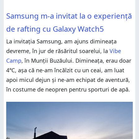
Samsung m-a invitat la o experiență de rafting cu
Galaxy Watch5
Samsung m-a invitat la o experiență de rafting cu
Samsung m-a invitat la o experiență
Galaxy Watch5
Experiența mea de rafting cu Samsung Galaxy
Watch5
Experiența mea de rafting cu Samsung Galaxy
de rafting cu Galaxy Watch5
Watch5
Galaxy Watch5 îți permite să te bucuri fără griji de
activitățile tale
Galaxy Watch5 îți permite să te bucuri fără griji de
La invitația Samsung, am ajuns dimineața
activitățile tale
Ce activități ai monitoriza folosind Samsung Galaxy
Watch5?
devreme, în jur de răsăritul soarelui, la
Vibe
Ce activități ai monitoriza folosind Samsung Galaxy
Watch5?
Camp
, în Munții Buzăului. Dimineața, erau doar
4℃, așa că ne-am încălzit cu un ceai, am luat
apoi micul dejun și ne-am echipat de aventură,
în costume de neopren pentru sporturi de apă.