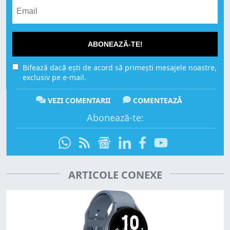
ABONEAZĂ-TE!
Bifează dacă ești de acord să primești mesajele noastre,
exclusiv pe e-mail.
VEZI COMENTARII
COMENTEAZĂ
Abonează-te:
ARTICOLE CONEXE