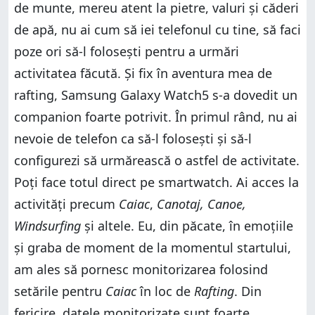
de munte, mereu atent la pietre, valuri și căderi
de apă, nu ai cum să iei telefonul cu tine, să faci
poze ori să-l folosești pentru a urmări
activitatea făcută. Și fix în aventura mea de
rafting, Samsung Galaxy Watch5 s-a dovedit un
companion foarte potrivit. În primul rând, nu ai
nevoie de telefon ca să-l folosești și să-l
configurezi să urmărească o astfel de activitate.
Poți face totul direct pe smartwatch. Ai acces la
activități precum
Caiac
,
Canotaj, Canoe,
Windsurfing
și altele. Eu, din păcate, în emoțiile
și graba de moment de la momentul startului,
am ales să pornesc monitorizarea folosind
setările pentru
Caiac
în loc de
Rafting
. Din
fericire, datele monitorizate sunt foarte