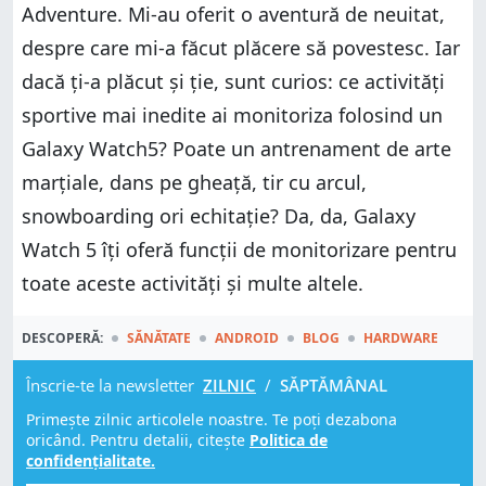
Adventure. Mi-au oferit o aventură de neuitat,
despre care mi-a făcut plăcere să povestesc. Iar
dacă ți-a plăcut și ție, sunt curios: ce activități
sportive mai inedite ai monitoriza folosind un
Galaxy Watch5? Poate un antrenament de arte
marțiale, dans pe gheață, tir cu arcul,
snowboarding ori echitație? Da, da, Galaxy
Watch 5 îți oferă funcții de monitorizare pentru
toate aceste activități și multe altele.
DESCOPERĂ:
SĂNĂTATE
ANDROID
BLOG
HARDWARE
Înscrie-te la newsletter
ZILNIC
/
SĂPTĂMÂNAL
Primește zilnic articolele noastre. Te poți dezabona
oricând. Pentru detalii, citește
Politica de
confidențialitate.