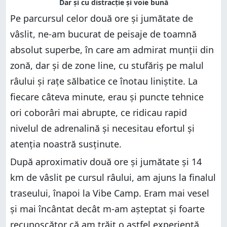
Pe parcursul celor două ore și jumătate de
vâslit, ne-am bucurat de peisaje de toamnă
absolut superbe, în care am admirat munții din
zonă, dar și de zone line, cu stufăriș pe malul
râului și rațe sălbatice ce înotau liniștite. La
fiecare câteva minute, erau și puncte tehnice
ori coborâri mai abrupte, ce ridicau rapid
nivelul de adrenalină și necesitau efortul și
atenția noastră susținute.
După aproximativ două ore și jumătate și 14
km de vâslit pe cursul râului, am ajuns la finalul
traseului, înapoi la Vibe Camp. Eram mai vesel
și mai încântat decât m-am așteptat și foarte
recunoscător că am trăit o astfel experiență.