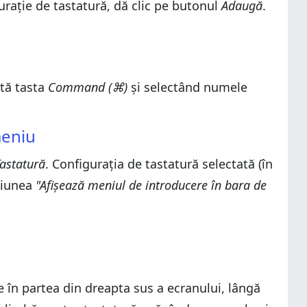
gurație de tastatură, dă clic pe butonul
Adaugă
.
ată tasta
Command (⌘)
și selectând numele
meniu
astatură
. Configurația de tastatură selectată (în
pțiunea
"Afișează meniul de introducere în bara de
 în partea din dreapta sus a ecranului, lângă