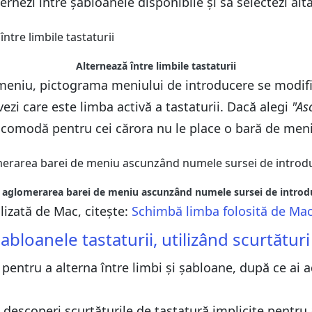
lternezi între șabloanele disponibile și să selectezi a
Alternează între limbile tastaturii
 meniu, pictograma meniului de introducere se modifi
ezi care este limba activă a tastaturii. Dacă alegi
"As
e comodă pentru cei cărora nu le place o bară de men
ă aglomerarea barei de meniu ascunzând numele sursei de introd
lizată de Mac, citește:
Schimbă limba folosită de Mac
bloanele tastaturii, utilizând scurtături
ă pentru a alterna între limbi și șabloane, după ce ai
l descoperi scurtăturile de tastatură implicite pentru 