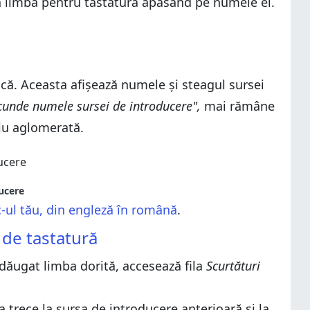
ltă limbă pentru tastatură apăsând pe numele ei.
că. Aceasta afișează numele și steagul sursei
cunde numele sursei de introducere",
mai rămâne
iu aglomerată.
ucere
-ul tău, din engleză în română
.
 de tastatură
 adăugat limba dorită, accesează fila
Scurtături
a trece la sursa de introducere anterioară și la