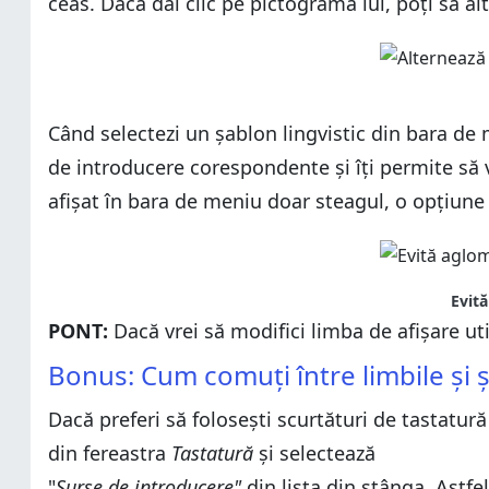
ceas. Dacă dai clic pe pictograma lui, poți să a
Când selectezi un șablon lingvistic din bara de
de introducere corespondente și îți permite să v
afișat în bara de meniu doar steagul, o opțiun
Evit
PONT:
Dacă vrei să modifici limba de afișare uti
Bonus: Cum comuți între limbile și șa
Dacă preferi să folosești scurtături de tastatur
din fereastra
Tastatură
și selectează
"
Surse de introducere"
din lista din stânga. Astfe