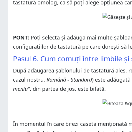
tastatură omolog, ca să poți alege opțiunea care
PONT:
Poți selecta și adăuga mai multe șabloan
configurațiilor de tastatură pe care dorești să l
Pasul 6. Cum comuți între limbile și
După adăugarea șablonului de tastatură ales, re
cazul nostru,
Română - Standard
) este adăugată 
meniu"
, din partea de jos, este bifată.
În momentul în care bifezi caseta menționată ma