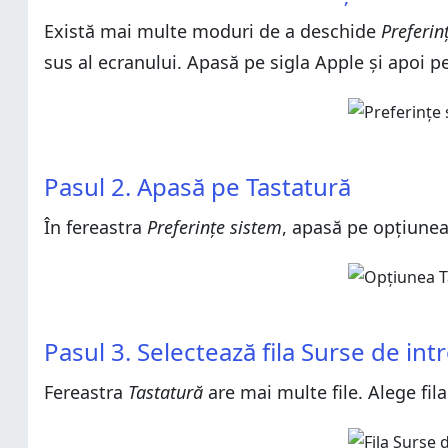
Pasul 5. Găsește și adaugă șablonul de tastatură prefe
Există mai multe moduri de a deschide
Pasul 3. Selectează fila Surse de introducere
Preferin
Pasul 6. Cum comuți între limbile și șabloanele tastat
sus al ecranului. Apasă pe sigla Apple și apoi p
Pasul 4. Adaugă o nouă sursă de introducere
Bonus: Cum comuți între limbile și șabloanele tastaturi
Pasul 5. Găsește și adaugă șablonul de tastatură prefe
În ce limbi tastezi pe Mac-ul tău?
Pasul 6. Cum comuți între limbile și șabloanele tastat
Bonus: Cum comuți între limbile și șabloanele tastaturi
Pasul 2. Apasă pe Tastatură
În ce limbi tastezi pe Mac-ul tău?
În fereastra
Preferințe sistem
, apasă pe opțiune
Pasul 3. Selectează fila Surse de in
Fereastra
Tastatură
are mai multe file. Alege fila