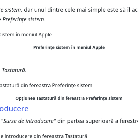
rat în limba dorită
țe sistem
, dar unul dintre cele mai simple este să îl a
urii utilizând bara de meniu
e
Preferințe sistem
.
i, utilizând scurtături de tastatură
rat în limba dorită
urii utilizând bara de meniu
i, utilizând scurtături de tastatură
Preferințe sistem în meniul Apple
a
Tastatură
.
Opțiunea Tastatură din fereastra Preferințe sistem
troducere
 "
Surse de introducere"
din partea superioară a ferestr