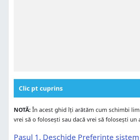
Clic pt cuprins
Pasul 1. Deschide Preferințe sistem
NOTĂ:
În acest ghid îți arătăm cum schimbi limb
Pasul 2. Apasă pe Tastatură
vrei să o folosești sau dacă vrei să folosești un 
Pasul 3. Selectează fila Surse de introducere
Pasul 1. Deschide Preferințe sistem
Pasul 4. Adaugă o nouă sursă de introducere
Pasul 1. Deschide Preferințe sistem
Pasul 2. Apasă pe Tastatură