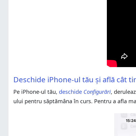
Deschide iPhone-ul tău și află cât timp petreci pe tele
Deschide iPhone-ul tău și află cât t
Cât timp utilizezi iPhone-ul în fiecare zi?
Pe iPhone-ul tău,
deschide
Configurări
, deruleaz
ului pentru săptămâna în curs. Pentru a afla m