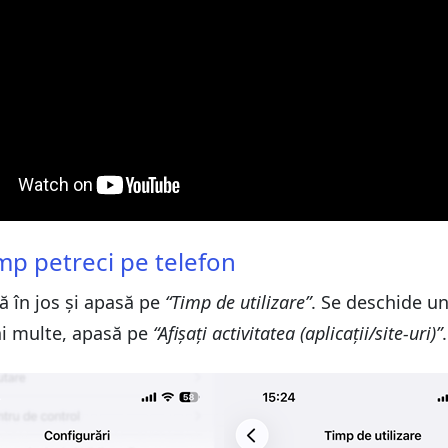
fon
imp petreci pe telefon
ă în jos și apasă pe
“Timp de utilizare”
. Se deschide un
ai multe, apasă pe
“Afișați activitatea (aplicații/site-uri)”
.