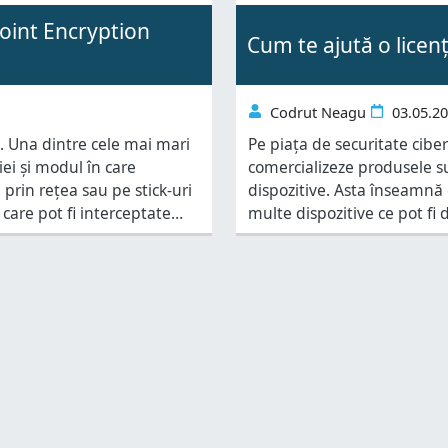
Point Encryption
Cum te ajută o licen
Codrut Neagu
03.05.2
ă. Una dintre cele mai mari
Pe piața de securitate cibe
ei și modul în care
comercializeze produsele s
prin rețea sau pe stick-uri
dispozitive. Asta înseamnă 
care pot fi interceptate
multe dispozitive ce pot fi d
importante pentru
cumperi câte o licență sep