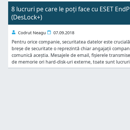
8 lucruri pe care le poți face cu ESET End
(DesLock+)
Codrut Neagu
07.09.2018
Pentru orice companie, securitatea datelor este crucial
breșe de securitate o reprezintă chiar angajații compani
comunică aceștia. Mesajele de email, fișierele transmise 
de memorie ori hard-disk-uri externe, toate sunt lucruri 
relativ ușor. De aceea, unul dintre aspectele cele mai 
securitatea unei companii sau instituții