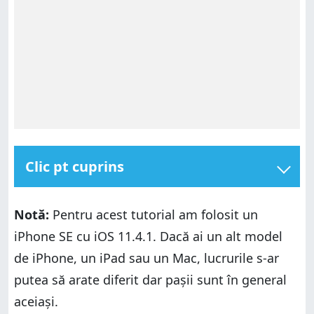
Clic pt cuprins
Ce este autentificarea în doi pași?
Notă:
Pentru acest tutorial am folosit un
Pasul 1. Deschide aplicația Configurări
iPhone SE cu iOS 11.4.1. Dacă ai un alt model
Pasul 2. Găsește setările "Parolă și securitate"
de iPhone, un iPad sau un Mac, lucrurile s-ar
Pasul 3. Activează autentificarea în doi pași
putea să arate diferit dar pașii sunt în general
Ce vezi pe iPhone sau iPad atunci când te conectezi
la contul tău Apple prima dată pe un dispozitiv
aceiași.
diferit