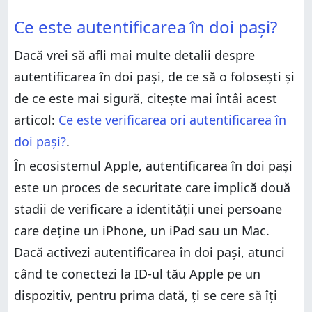
Ce este autentificarea în doi pași?
Tu folosești autentificarea în doi pași pentru ID-ul
Ce este autentificarea în doi pași?
tău Apple?
Pasul 1. Deschide aplicația Configurări
Dacă vrei să afli mai multe detalii despre
Pasul 2. Găsește setările "Parolă și securitate"
autentificarea în doi pași, de ce să o folosești și
Pasul 3. Activează autentificarea în doi pași
de ce este mai sigură, citește mai întâi acest
Ce vezi pe iPhone sau iPad atunci când te conectezi
la contul tău Apple prima dată pe un dispozitiv
articol:
Ce este verificarea ori autentificarea în
diferit
doi pași?
.
Tu folosești autentificarea în doi pași pentru ID-ul
tău Apple?
În ecosistemul Apple, autentificarea în doi pași
este un proces de securitate care implică două
stadii de verificare a identității unei persoane
care deține un iPhone, un iPad sau un Mac.
Dacă activezi autentificarea în doi pași, atunci
când te conectezi la ID-ul tău Apple pe un
dispozitiv, pentru prima dată, ți se cere să îți