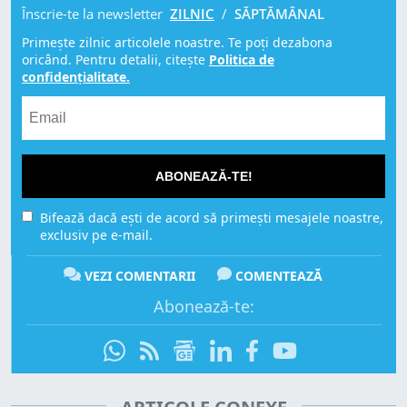
Înscrie-te la newsletter
ZILNIC
/
SĂPTĂMÂNAL
Primește zilnic articolele noastre. Te poți dezabona
oricând. Pentru detalii, citește
Politica de
confidențialitate.
ABONEAZĂ-TE!
Bifează dacă ești de acord să primești mesajele noastre,
exclusiv pe e-mail.
VEZI COMENTARII
COMENTEAZĂ
Abonează-te: