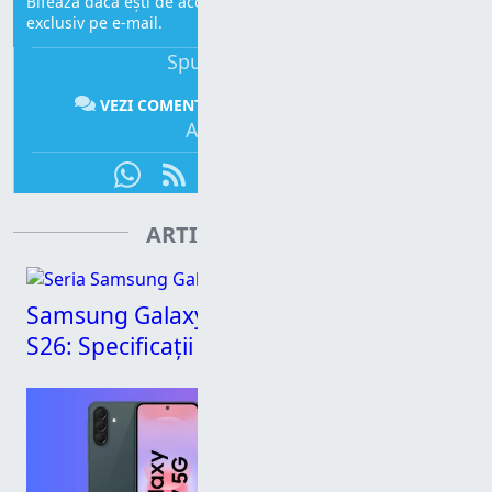
Bifează dacă ești de acord să primești mesajele noastre,
exclusiv pe e-mail.
Spune-ți părerea:
VEZI COMENTARII
COMENTEAZĂ
Abonează-te:
ARTICOLE CONEXE
Samsung Galaxy S26 Ultra vs. S26+ vs.
S26: Specificații și performanță