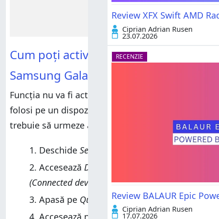
Review XFX Swift AMD Ra
Ciprian Adrian Rusen
23.07.2026
Cum poți activa AirDrop pe
RECENZIE
Samsung Galaxy S26
Funcția nu va fi activată implicit. Pentru a o
folosi pe un dispozitiv compatibil, utilizatorii
trebuie să urmeze acești pași:
Deschide
Setări (Settings)
.
Accesează
Dispozitive conectate
(Connected devices)
.
Review BALAUR Epic Power
Apasă pe
Quick Share
.
Ciprian Adrian Rusen
17.07.2026
Accesează noua opțiune
Partajare cu