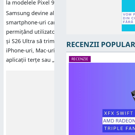
la modelele Pixel 9, în februarie 2026.
Samsung devine al doilea producător major de
smartphone-uri care oferă această funcție,
permițând utilizatorilor de Galaxy S26, S26 Plus
și S26 Ultra să trimită imagini și fișiere către
RECENZII POPULAR
iPhone-uri, Mac-uri sau iPad-uri fără a folosi
aplicații terțe sau „trucuri” complicate.
RECENZIE
Reclamă