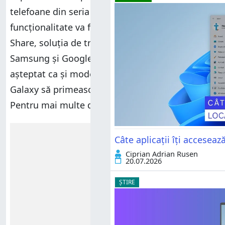
telefoane din seria Galaxy S26. Această
funcționalitate va fi integrată direct în Quick
Share, soluția de transfer de date dezvoltată de
Samsung și Google. De asemenea, este
așteptat ca și modele mai vechi Samsung
Galaxy să primească această funcționalitate.
Pentru mai multe detalii, citește această știre:
Reclamă
Câte aplicații îți accesea
Ciprian Adrian Rusen
20.07.2026
ȘTIRE