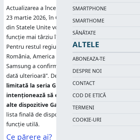
Actualizarea a început să fie distribuită astăzi,
SMARTPHONE
23 martie 2026, în Coreea de Sud. Utilizatorii
SMARTHOME
din Statele Unite vor primi acces la această
SĂNĂTATE
funcție mai târziu în cursul acestei săptămâni.
ALTELE
Pentru restul regiunilor, inclusiv Europa și
România, America Latină și Asia de Sud-Est,
ABONEAZA-TE
Samsung a confirmat că AirDrop va sosi „la o
DESPRE NOI
dată ulterioară”. Deși
inițial funcția este
CONTACT
limitată la seria Galaxy S26, compania
intenționează să extindă suportul și către
COD DE ETICĂ
alte dispozitive Galaxy
. Sunt curios care va fi
TERMENI
lista finală de dispozitive care vor primi această
COOKIE-URI
funcție utilă.
Ce părere ai?