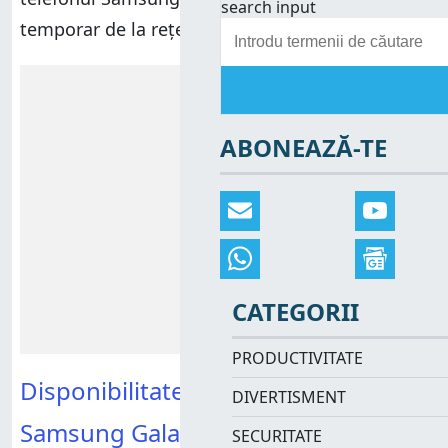
search input
temporar de la rețelele Wi-Fi.
Reclamă
ABONEAZĂ-TE
CATEGORII
PRODUCTIVITATE
Disponibilitatea AirDrop pe
DIVERTISMENT
Samsung Galaxy
SECURITATE