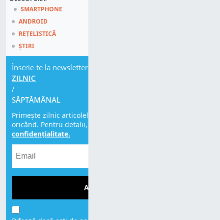
SMARTPHONE
ANDROID
REȚELISTICĂ
ȘTIRI
Înscrie-te la newsletter
ZILNIC
/
SĂPTĂMÂNAL
Primește zilnic articolele noastre. Te poți dezabona
oricând. Pentru detalii, citește
Politica de
confidențialitate.
ABONEAZĂ-TE!