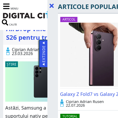
ARTICOLE POPULA
MENIU
ARTICOL
CAUTĂ
AirDrop vine pe Samsung Galaxy
S26 pentru transferul de fișiere
EXTINDE
Ciprian Adrian Rusen
23.03.2026
ȘTIRE
Galaxy Z Fold7 vs Galaxy Z
Ciprian Adrian Rusen
22.07.2026
Astăzi, Samsung a anunțat oficial introducerea
suportului nativ pentru AirDrop pe noile sale
TUTORIAL