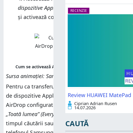
dispozitive Apple
(Share with Apple devices)
RECENZIE
și activează comutatorul.
Sursa animației: Samsung
Pentru ca transferul să funcționeze, utilizatorii
Review HUAWEI MatePad Pr
de dispozitive Apple trebuie să aibă funcția
Ciprian Adrian Rusen
AirDrop configurată să funcționeze pentru
14.07.2026
„Toată lumea” (Everyone)
. De asemenea, în
CAUTĂ
timpul căutării sau al transferului de fișiere,
telefonul Samsung Galaxy s-ar putea deconecta