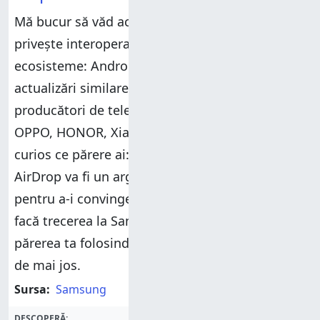
Mă bucur să văd acest progres în ceea ce
privește interoperabilitatea între cele două
ecosisteme: Android și iOS. Și sper că
actualizări similare vor fi oferite și de alți
producători de telefoane, precum Motorola,
OPPO, HONOR, Xiaomi și alții. La final, sunt
curios ce părere ai: Crezi că suportul pentru
AirDrop va fi un argument suficient de puternic
pentru a-i convinge pe utilizatorii de iPhone să
facă trecerea la Samsung Galaxy? Spune-mi
părerea ta folosind opțiunile pentru comentarii
de mai jos.
Sursa:
Samsung
DESCOPERĂ: