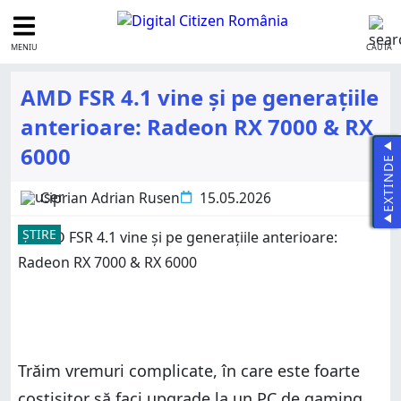
MENIU
CAUTĂ
AMD FSR 4.1 vine și pe generațiile
anterioare: Radeon RX 7000 & RX
6000
EXTINDE
Ciprian Adrian Rusen
15.05.2026
ȘTIRE
Trăim vremuri complicate, în care este foarte
costisitor să faci upgrade la un PC de gaming