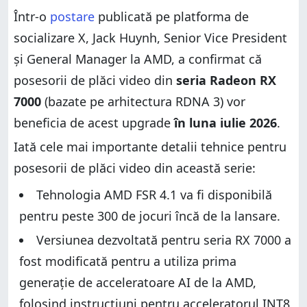
primi acces la FSR 4.1 în 2027
Seria Radeon RX 6000 și consolele de gaming vor
Într-o
postare
publicată pe platforma de
primi acces la FSR 4.1 în 2027
Ce părere ai despre această veste?
socializare X, Jack Huynh, Senior Vice President
Ce părere ai despre această veste?
și General Manager la AMD, a confirmat că
posesorii de plăci video din
seria Radeon RX
7000
(bazate pe arhitectura RDNA 3) vor
beneficia de acest upgrade
în luna iulie 2026
.
Iată cele mai importante detalii tehnice pentru
posesorii de plăci video din această serie:
Tehnologia AMD FSR 4.1 va fi disponibilă
pentru peste 300 de jocuri încă de la lansare.
Versiunea dezvoltată pentru seria RX 7000 a
fost modificată pentru a utiliza prima
generație de acceleratoare AI de la AMD,
folosind instrucțiuni pentru acceleratorul INT8