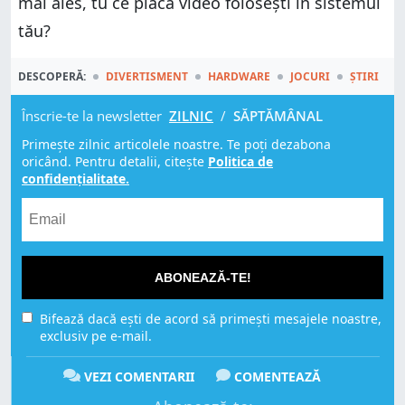
mai ales, tu ce placă video folosești în sistemul
tău?
DESCOPERĂ:
DIVERTISMENT
HARDWARE
JOCURI
ȘTIRI
Înscrie-te la newsletter
ZILNIC
/
SĂPTĂMÂNAL
Primește zilnic articolele noastre. Te poți dezabona
oricând. Pentru detalii, citește
Politica de
confidențialitate.
ABONEAZĂ-TE!
Bifează dacă ești de acord să primești mesajele noastre,
exclusiv pe e-mail.
VEZI COMENTARII
COMENTEAZĂ