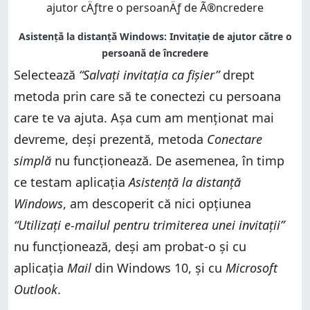
Selectează
“Salvați invitația ca fișier”
drept
metoda prin care să te conectezi cu persoana
care te va ajuta. Așa cum am menționat mai
devreme, deși prezentă, metoda
Conectare
simplă
nu funcționează. De asemenea, în timp
ce testam aplicația
Asistență la distanță
Windows
, am descoperit că nici opțiunea
“Utilizați e-mailul pentru trimiterea unei invitații”
nu funcționează, deși am probat-o și cu
aplicația
Mail
din Windows 10, și cu
Microsoft
Outlook
.