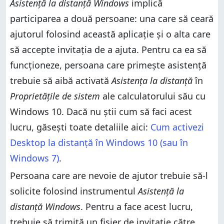
Asistență la distanță Windows
implică
Asistență la distanță Windows
Tu folosești Asistență la distanță Windows pentru
participarea a două persoane: una care să ceară
ajuta alți utilizatori?
Tu folosești Asistență la distanță Windows pentru
ajuta alți utilizatori?
ajutorul folosind această aplicație și o alta care
să accepte invitația de a ajuta. Pentru ca ea să
funcționeze, persoana care primește asistență
trebuie să aibă activată
Asistența la distanță
în
Proprietățile de sistem
ale calculatorului său cu
Windows 10. Dacă nu știi cum să faci acest
lucru, găsești toate detaliile aici:
Cum activezi
Desktop la distanță în Windows 10 (sau în
Windows 7)
.
Persoana care are nevoie de ajutor trebuie să-l
solicite folosind instrumentul
Asistență la
distanță Windows
. Pentru a face acest lucru,
trebuie să trimită un fișier de invitație către