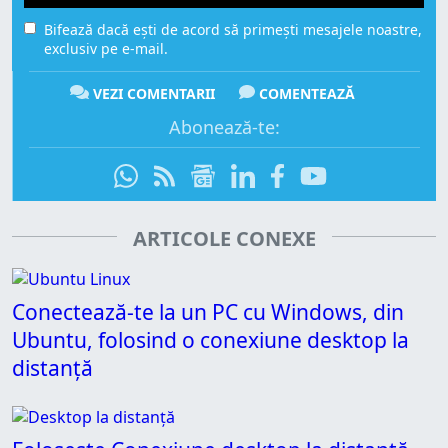
Bifează dacă ești de acord să primești mesajele noastre,
exclusiv pe e-mail.
VEZI COMENTARII
COMENTEAZĂ
Abonează-te:
ARTICOLE CONEXE
Conectează-te la un PC cu Windows, din
Ubuntu, folosind o conexiune desktop la
distanță