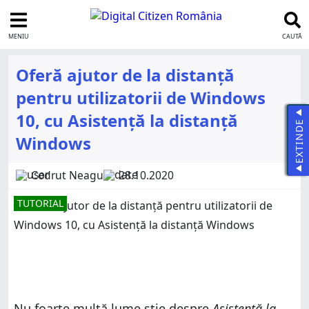
MENIU
CAUTĂ
Oferă ajutor de la distanță
pentru utilizatorii de Windows
10, cu Asistență la distanță
EXTINDE
Windows
Codrut Neagu
28.10.2020
TUTORIAL
Nu foarte multă lume știe despre
Asistență la