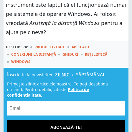
instrument este faptul că el funcționează numai
pe sistemele de operare Windows. Ai folosit
vreodată
Asistență la distanță Windows
pentru a
ajuta pe cineva?
DESCOPERĂ:
PRODUCTIVITATE
APLICAȚII
CONEXIUNI LA DISTANȚĂ
GHIDURI
REȚELISTICĂ
WINDOWS
Înscrie-te la newsletter
ZILNIC
/
SĂPTĂMÂNAL
Primește zilnic articolele noastre. Te poți dezabona
oricând. Pentru detalii, citește
Politica de
confidențialitate.
ABONEAZĂ-TE!