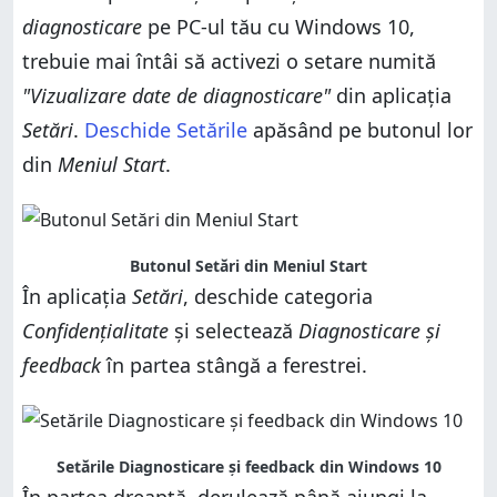
Cum vezi datele de diagnosticare trimise către
Microsoft de PC-ul tău cu Windows 10
diagnosticare
pe PC-ul tău cu Windows 10,
Cum vezi datele de diagnosticare trimise către
Microsoft de PC-ul tău cu Windows 10
Cum vezi rapoartele de erori transmise către
trebuie mai întâi să activezi o setare numită
Microsoft de PC-ul tău cu Windows 10
Cum vezi rapoartele de erori transmise către
"Vizualizare date de diagnosticare"
din aplicația
Microsoft de PC-ul tău cu Windows 10
Cum folosești aplicația Vizualizator date
diagnosticare pentru a îți gestiona setările de
Setări
.
Deschide Setările
apăsând pe butonul lor
Cum folosești aplicația Vizualizator date
confidențialitate
diagnosticare pentru a îți gestiona setările de
din
Meniul Start
.
confidențialitate
Tu ai folosit aplicația Vizualizator date diagnosticare
din Windows 10?
Tu ai folosit aplicația Vizualizator date diagnosticare
din Windows 10?
Butonul Setări din Meniul Start
În aplicația
Setări
, deschide categoria
Confidențialitate
și selectează
Diagnosticare și
feedback
în partea stângă a ferestrei.
Setările Diagnosticare și feedback din Windows 10