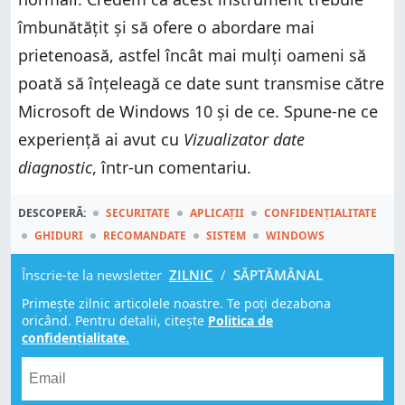
îmbunătățit și să ofere o abordare mai
prietenoasă, astfel încât mai mulți oameni să
poată să înțeleagă ce date sunt transmise către
Microsoft de Windows 10 și de ce. Spune-ne ce
experiență ai avut cu
Vizualizator date
diagnostic
, într-un comentariu.
DESCOPERĂ:
SECURITATE
APLICAȚII
CONFIDENȚIALITATE
GHIDURI
RECOMANDATE
SISTEM
WINDOWS
Înscrie-te la newsletter
ZILNIC
/
SĂPTĂMÂNAL
Primește zilnic articolele noastre. Te poți dezabona
oricând. Pentru detalii, citește
Politica de
confidențialitate.