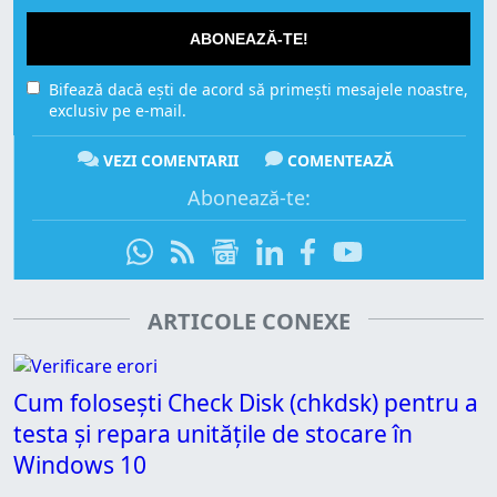
ABONEAZĂ-TE!
Bifează dacă ești de acord să primești mesajele noastre,
exclusiv pe e-mail.
VEZI COMENTARII
COMENTEAZĂ
Abonează-te:
ARTICOLE CONEXE
Cum folosești Check Disk (chkdsk) pentru a
testa și repara unitățile de stocare în
Windows 10