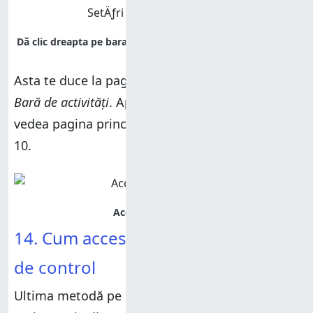
Asta te duce la pagina
Setări > Personalizare >
Bară de activități
. Apasă pe
Pornire
pentru a
vedea pagina principală a
Setărilor
din Windows
10.
14. Cum accesezi Setări din Panoul
de control
Ultima metodă pe care o voi împărtăși este cea