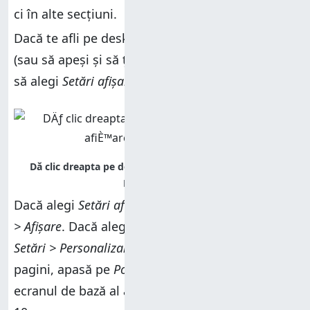
ci în alte secțiuni.
Dacă te afli pe desktop, poți să dai clic dreapta
(sau să apeși și să ții apăsat) pe un spațiu gol și
să alegi
Setări afișare
sau
Personalizare
.
Dacă alegi
Setări afișare
, ajungi la
Setări > Sistem
> Afișare
. Dacă alegi
Personalizare
, ajungi la
Setări > Personalizare > Fundal
. Pe oricare dintre
pagini, apasă pe
Pornire
pentru a accesa
ecranul de bază al aplicației
Setări
din Windows