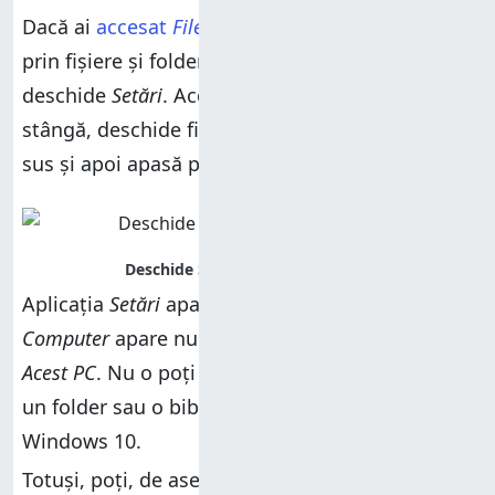
Dacă ai
accesat
File Explorer
pentru a naviga
prin fișiere și foldere, îl poți folosi și pentru a
deschide
Setări
. Accesează
Acest PC
în partea
stângă, deschide fila
Computer
din panglica de
sus și apoi apasă pe
Deschidere setări
.
Aplicația
Setări
apare imediat. Reține că fila
Computer
apare numai atunci când selectezi
Acest PC
. Nu o poți vedea atunci când deschizi
un folder sau o bibliotecă pe dispozitivul tău cu
Windows 10.
Totuși, poți, de asemenea, să tastezi această