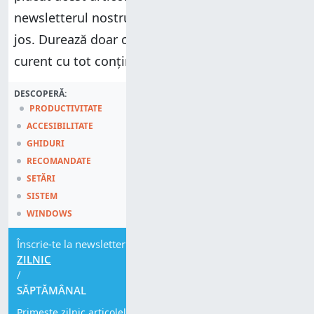
newsletterul nostru folosind formularul de mai
jos. Durează doar câteva secunde și poți fi la
curent cu tot conținutul nostru.
DESCOPERĂ:
PRODUCTIVITATE
ACCESIBILITATE
GHIDURI
RECOMANDATE
SETĂRI
SISTEM
WINDOWS
Înscrie-te la newsletter
ZILNIC
/
SĂPTĂMÂNAL
Primește zilnic articolele noastre. Te poți dezabona