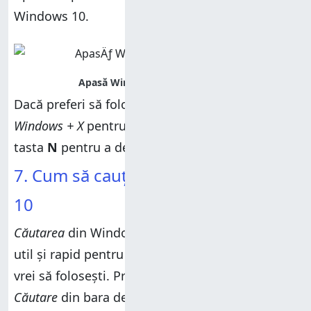
Windows 10.
Dacă preferi să folosești tastatura, apasă
Windows + X
pentru a afișa meniul, iar apoi pe
tasta
N
pentru a deschide
Setări
.
7. Cum să cauți Setări în Windows
10
Căutarea
din Windows 10 este un instrument
util și rapid pentru a găsi și deschide ceea ce
vrei să folosești. Prin urmare, apasă în caseta
Căutare
din bara de activități, tastează
setări
și