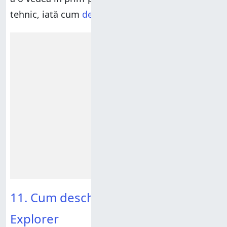
tehnic, iată cum
deschizi
Managerul de activități
.
Reclamă
11. Cum deschizi Setări din File
Explorer