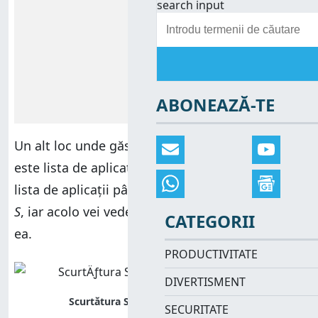
search input
ABONEAZĂ-TE
Un alt loc unde găsești
Setările
în
Meniul Start
este lista de aplicații. Apasă pe
Start
, derulează
lista de aplicații până la cele care încep cu litera
S
, iar acolo vei vedea scurtătura
Setări
. Apasă pe
CATEGORII
ea.
PRODUCTIVITATE
DIVERTISMENT
SECURITATE