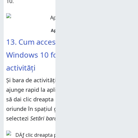
10.
13. Cum accesezi Setările din
Windows 10 folosind bara de
activități
Și bara de activități poate fi folosită pentru a
ajunge rapid la aplicația
Setări
. O metodă este
să dai clic dreapta sau să apeși și să ții apăsat
oriunde în spațiul gol al barei de activități și să
selectezi
Setări bară de activități
.