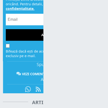
oricând. Pentru detalii, citește
Politica de
confidențialitate.
ABONEAZĂ-TE!
Bifează dacă ești de acord să primești mesajele noastre,
exclusiv pe e-mail.
Spune-ți părerea:
VEZI COMENTARII
COMENTEAZĂ
Abonează-te:
ARTICOLE CONEXE