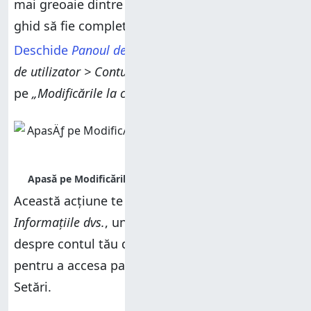
mai greoaie dintre toate. Însă, pentru ca acest
ghid să fie complet, iată cum funcționează:
Deschide
Panoul de control
, și accesează
Conturi
de utilizator > Conturi de utilizator
. Apoi, apasă
pe
„Modificările la cont se fac în setările PC-ului”
.
Această acțiune te duce la
Setări > Conturi >
Informațiile dvs.
, unde poți vedea informații
despre contul tău de utilizator. Apasă pe
Pornire
pentru a accesa pagina de bază a aplicației
Setări.