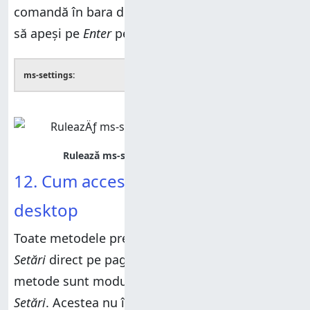
comandă în bara de adrese din
File Explorer
și
să apeși pe
Enter
pentru a o rula:
ms-settings:
12. Cum accesezi Setări de pe
desktop
Toate metodele prezentate până acum deschid
Setări
direct pe pagina
Pornire
. Următoarele
metode sunt moduri mai indirecte de a accesa
Setări
. Acestea nu îl deschid pe pagina
Pornire
,