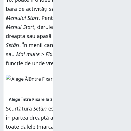
bara de activități sau în partea dreaptă a
Meniului Start
. Pentru a face asta, deschide
Meniul Start
, derulează până la
Setări
și dă clic
dreapta sau apasă și ține apăsat pe scurtătura
Setări
. În menil care apare, alege
Fixare la Start
sau
Mai multe > Fixare în bara de activități
, în
funcție de unde vrei scurtătura
Setări
.
Scurtătura
Setări
este apoi fixată unde dorești:
în partea dreaptă a
Meniului Start
, unde se află
toate dalele (marcată A în imaginea de mai jos)