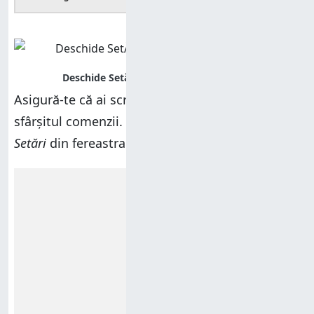
Asigură-te că ai scris cele două puncte (:) de la
sfârșitul comenzii. Altfel, nu vei putea deschide
Setări
din fereastra
Executare
.
Reclamă