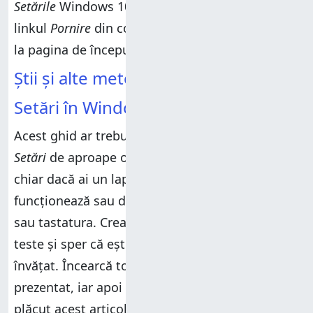
Setările
Windows 10. Ca întotdeauna, apasă pe
linkul
Pornire
din colțul din stânga sus și ajungi
la pagina de început a aplicației
Setări
.
Știi și alte metode de a deschide
Setări în Windows 10?
Acest ghid ar trebui să te ajute să deschizi
Setări
de aproape oriunde din Windows 10,
chiar dacă ai un laptop și touchpadul nu
funcționează sau dacă nu poți folosi mouse-ul
sau tastatura. Crearea lui a necesitat multe
teste și sper că ești mulțumit de ceea ce ai
învățat. Încearcă toate metodele pe care le-am
prezentat, iar apoi alege-ți preferata. Dacă ți-a
plăcut acest articol, nu ezita să te abonezi la