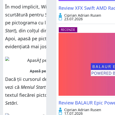
În mod implicit, Windows 10 include o
Review XFX Swift AMD Ra
scurtătură pentru
Setări
în
Meniul Start
. Apasă
Ciprian Adrian Rusen
23.07.2026
pe pictograma cu logoul
Windows
(denumită și
RECENZIE
Start
), din colțul din stânga jos al ecranului.
Apoi, apasă pe pictograma rotiță
Setări
,
evidențiată mai jos.
Dacă ții cursorul deasupra acestei pictograme,
vezi că
Meniul Start
se extinde pentru a afișa
textul fiecărei pictograme în parte, inclusiv
Review BALAUR Epic Power
Setări
.
Ciprian Adrian Rusen
17.07.2026