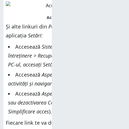
Și alte linkuri din
Panoul de control
te duc la
aplicația
Setări
:
Accesează
Sistem și securitate > Securitate și
întreținere > Recuperare > Dacă aveți probleme cu
PC-ul, accesați Setări și încercați să îl resetați
.
Accesează
Aspect și personalizare > Bară de
activități și navigare
.
Accesează
Aspect și personalizare > Activarea
sau dezactivarea Contrast înalt
(sub
Centrul
Simplificare acces
).
Fiecare link te va duce într-un loc diferit din