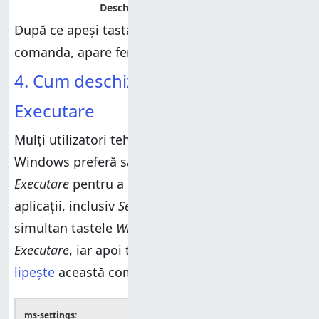
După ce apeși tasta
Enter
pentru a rula
comanda, apare fereastra
Setări
.
4. Cum deschizi Setări din fereastra
Executare
Mulți utilizatori tehnici cu experiență în
Windows preferă să folosească fereastra
Executare
pentru a deschide tot felul de
aplicații, inclusiv
Setările
din Windows 10. Apasă
simultan tastele
Windows + R
pentru a deschide
Executare
, iar apoi tastează sau
copiază și
lipește
această comandă:
ms-settings: