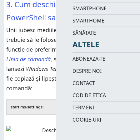
3. Cum deschizi Setări din CMD,
SMARTPHONE
PowerShell sau Windows Terminal
SMARTHOME
Unii iubesc mediile în linie de comandă sau
SĂNĂTATE
trebuie să le folosească într-un anumit scop. În
ALTELE
funcție de preferințele tale, poți să
deschizi
ABONEAZA-TE
Linia de comandă
, să pornești
PowerShell
sau să
lansezi
Windows Terminal
. În oricare dintre ele,
DESPRE NOI
fie copiază și lipește, fie tastează următoarea
CONTACT
comandă:
COD DE ETICĂ
TERMENI
start ms-settings:
COOKIE-URI