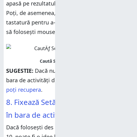
apasă pe rezultatul căutării cu același nume.
Poți, de asemenea, să apeși tasta
Enter
de pe
tastatură pentru a-l deschide mai rapid, în loc
să folosești mouse-ul sau ecranul tactil.
SUGESTIE:
Dacă nu ai o casetă de
Căutare
în
bara de activități din Windows 10, iată cum
o
poți recupera
.
8. Fixează Setări la Meniul Start sau
în bara de activități din Windows 10
Dacă folosești des aplicația
Setări
din Windows
10, poate fi o idee bună să-i fixezi scurtătura în