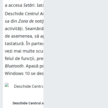
a accesa
Setări
. Iată cum funcționează:
Deschide
Centrul Acțiuni
apăsând pe pictograma
sa din
Zona de notificare
, în dreapta barei de
activități. Seamănă cu o fereastră de chat. Poți,
de asemenea, să apeși
Windows + A
pe
tastatură. În partea de jos a
Centrului Acțiuni
,
vezi mai multe scurtături pentru a activa tot
felul de funcții, precum
Locație
,
Mod avion
și
Bluetooth
. Apasă pe
Toate setările
, iar
Setările
din
Windows 10 se deschid pe desktopul tău.