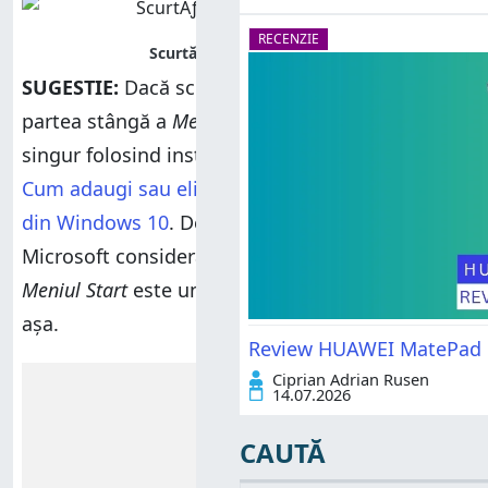
RECENZIE
SUGESTIE:
Dacă scurtătura
Setări
nu apare în
partea stângă a
Meniului Start
, o poți adăuga
singur folosind instrucțiunile din acest ghid:
Cum adaugi sau elimini foldere în
Meniul Start
din Windows 10
. Deși poate părea ciudat,
Microsoft consideră că scurtătura
Setări
din
Meniul Start
este un folder. Nu știu de ce este
așa.
Review HUAWEI MatePad Pr
Ciprian Adrian Rusen
Reclamă
14.07.2026
CAUTĂ