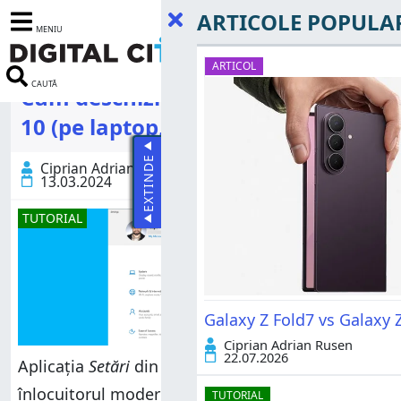
ARTICOLE POPULA
MENIU
ARTICOL
CAUTĂ
Cum deschizi Setări în Windows
10 (pe laptop, PC și tabletă)
EXTINDE
Ciprian Adrian Rusen
13.03.2024
TUTORIAL
Galaxy Z Fold7 vs Galaxy Z
Ciprian Adrian Rusen
22.07.2026
Aplicația
Setări
din Windows 10 este
înlocuitorul modern al vechiului
Panou de
TUTORIAL