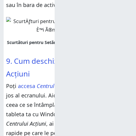
sau în bara de activități (B).
9. Cum deschizi Setări din Centrul
Acțiuni
Poți
accesa
Centrul Acțiuni
din colțul din dreapta
jos al ecranului. Aici vezi notificările despre
ceea ce se întâmplă pe laptopul, PC-ul sau
tableta ta cu Windows 10. În partea de jos a
Centrului Acțiuni
, ai la dispoziție și câteva acțiuni
rapide pe care le poți folosi, inclusiv una pentru