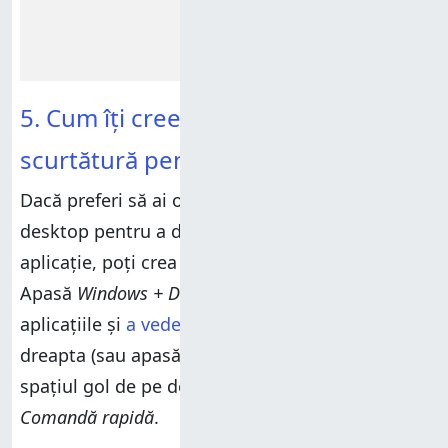
5. Cum îți creezi pe desktop propria
scurtătură pentru Setări
Dacă preferi să ai o scurtătură pentru
Setări
pe
desktop pentru a deschide rapid această
aplicație, poți crea una în câteva secunde.
Apasă
Windows + D
pentru a minimiza toate
aplicațiile și
a vedea desktopul
. Apoi, dă clic
dreapta (sau apasă și ține apăsat) oriunde pe
spațiul gol de pe desktop și alege
Nou >
Comandă rapidă
.