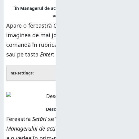
Apare o fereastră
Creare activitate nouă
, ca în
imaginea de mai jos. Tastează această
comandă în rubrica
Deschidere
și apasă pe
OK
sau pe tasta
Enter
:
ms-settings:
Fereastra
Setări
se încarcă în spatele
Managerului de activități
. Apasă pe
Setări
pentru
a o vedea în prim-plan. A, și dacă nu ești foarte