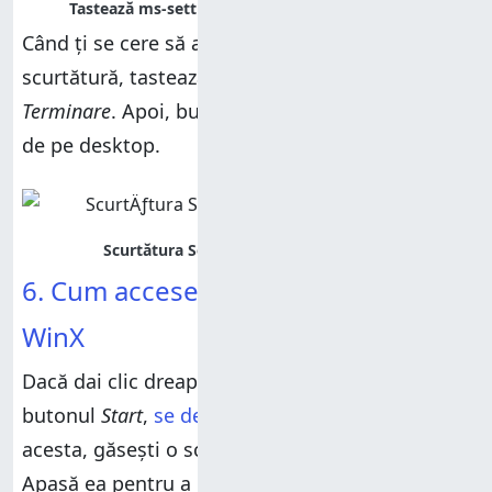
Când ți se cere să alegi un nume pentru această
scurtătură, tastează
Setări
și apasă pe
Terminare
. Apoi, bucură-te de scurtătura
Setări
de pe desktop.
6. Cum accesezi Setări din meniul
WinX
Dacă dai clic dreapta (sau apeși și ții apăsat) pe
butonul
Start
,
se deschide meniul
WinX
. În
acesta, găsești o scurtătură pentru
Setări
.
Apasă ea pentru a deschide aplicația
Setări
în