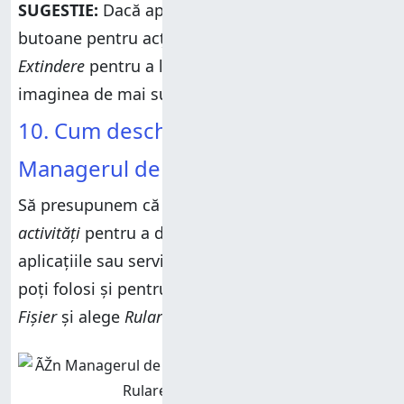
SUGESTIE:
Dacă apare un singur rând de
butoane pentru acțiuni rapide, apasă pe
Extindere
pentru a le vedea pe toate, ca în
imaginea de mai sus.
10. Cum deschizi Setări din
Managerul de activități
Să presupunem că folosești
Managerul de
activități
pentru a depista problemele legate de
aplicațiile sau serviciile active. În acest caz, îl
poți folosi și pentru a deschide
Setări
. Apasă pe
Fișier
și alege
Rulare activitate nouă
.