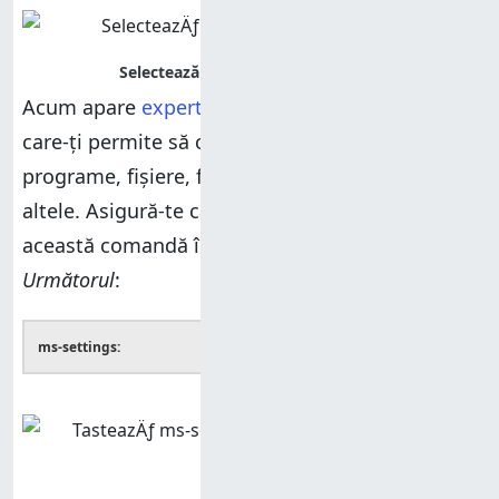
Acum apare
expertul
Creare comandă rapidă
,
care-ți permite să creezi scurtături către
programe, fișiere, foldere, adrese de internet și
altele. Asigură-te că tastezi sau copiezi și lipești
această comandă înainte de a apăsa pe
Următorul
:
ms-settings: