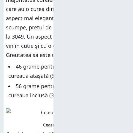
care au o curea din piele nu doar că au un
aspect mai elegant, dar sunt și puțin mai
scumpe, prețul de lansare urcând de la 2799 lei
la 3049. Un aspect de reținut este că acestea
vin în cutie și cu o curea de silicon de rezervă.
Greutatea sa este una redusă:
46 grame pentru versiunea de 41mm cu
cureaua atașată (33 grame fără curea)
56 grame pentru versiunea de 45mm cu
cureaua inclusă (38 grame fără curea)