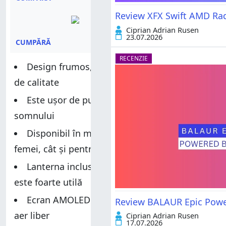
Review XFX Swift AMD Ra
Ciprian Adrian Rusen
23.07.2026
CUMPĂRĂ
RECENZIE
Design frumos, culori elegante, materiale
de calitate
Este ușor de purtat, inclusiv în timpul
somnului
Disponibil în mărimi potrivite atât pentru
femei, cât și pentru bărbați
Lanterna inclusă, cu lumină albă sau roșie,
este foarte utilă
Ecran AMOLED cu vizibilitate excelentă în
Review BALAUR Epic Power
aer liber
Ciprian Adrian Rusen
17.07.2026