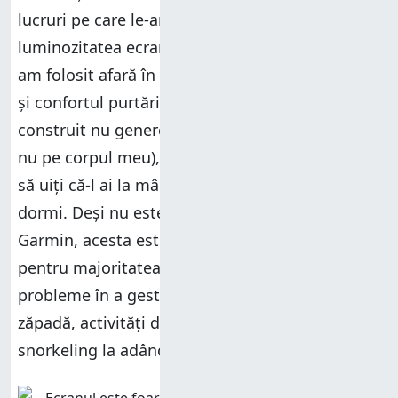
lucruri pe care le-am apreciat au fost
luminozitatea ecranului, inclusiv atunci când l-
am folosit afară în zile însorite de toamnă, cât
și confortul purtării. Materialele din care este
construit nu generează iritații pe piele (cel puțin
nu pe corpul meu), iar greutatea redusă te face
să uiți că-l ai la mână, inclusiv atunci când
dormi. Deși nu este cel mai durabil smartwatch
Garmin, acesta este suficient de rezistent
pentru majoritatea utilizatorilor, neavând
probleme în a gestiona stropi de ploaie,
zăpadă, activități de înot în piscină ori
snorkeling la adâncimi mici.