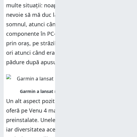
multe situații: noaptea când mă trezesc și am
nevoie să mă duc la toaletă fără să-mi stric
somnul, atunci când montez și demontez
componente în PC-urile pe care le testez, seara
prin oraș, pe străzile cu iluminat public precar,
ori atunci când eram într-o drumeție prin
pădure după apusul soarelui.
Un alt aspect pozitiv este faptul că Garmin
oferă pe Venu 4 mai multe fețe de ceas
preinstalate. Unele dintre ele arată foarte bine,
iar diversitatea acestora este suficientă pentru