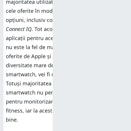
majoritatea utilizatorilor. Dacă te-ai plictisit de
cele oferite în mod implicit, găsești mai multe
opțiuni, inclusiv contra cost, în magazinul
Connect IQ
. Tot acolo se află și ecosistemul de
aplicații pentru acest smartwatch. Ecosistemul
nu este la fel de mare și evoluat precum cele
oferite de Apple și Google, iar dacă vrei o
diversitate mare de aplicații pentru
smartwatch, vei fi dezamăgit de oferta Garmin.
Totuși majoritatea oamenilor își cumpără un
smartwatch nu pentru aplicațiile terțe, ci
pentru monitorizarea sănătății și activităților de
fitness, iar la acest capitol, Venu 4 stă foarte
bine.