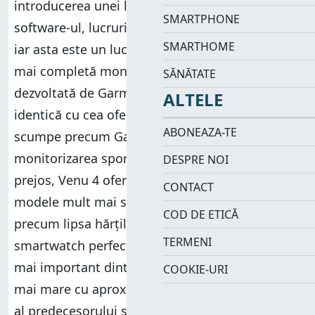
introducerea unei lanterne, în ceea ce privește
SMARTPHONE
software-ul, lucrurile stau semnificativ diferit,
SMARTHOME
iar asta este un lucru grozav. Venu 4 oferă cea
mai completă monitorizare a sănătății
SĂNĂTATE
dezvoltată de Garmin în acest moment, fiind
ALTELE
identică cu cea oferită de modele mult mai
ABONEAZA-TE
scumpe precum Garmin Fenix 8. Iar
monitorizarea sportivă nu este nici ea mai
DESPRE NOI
prejos, Venu 4 oferind aproape tot ce găsești pe
CONTACT
modele mult mai scumpe, cu mici excepții,
COD DE ETICĂ
precum lipsa hărților offline. Nu este un
TERMENI
smartwatch perfect, având mici neajunsuri, cel
mai important dintre ele fiind prețul de lansare
COOKIE-URI
mai mare cu aproximativ 100 de Euro decât cel
al predecesorului său. Cu toate acestea, la data