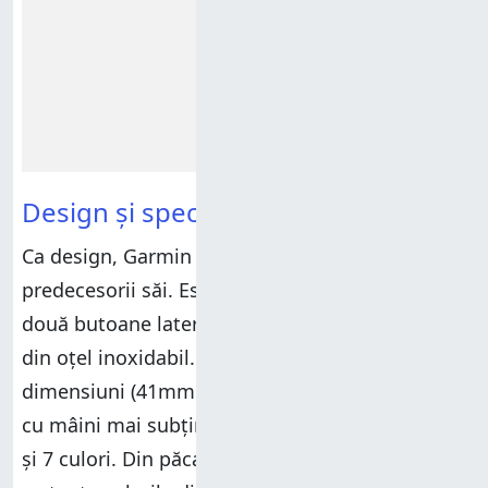
Design și specificații hardware
Ca design, Garmin Venu 4 este similar cu
predecesorii săi. Este un smartwatch rotund, cu
două butoane laterale (în loc de trei) și un cadru
din oțel inoxidabil. Este disponibil în două
dimensiuni (41mm pentru femei și persoanele
cu mâini mai subțiri, și 45 mm pentru bărbați)
și 7 culori. Din păcate, Garmin nu oferă o poză