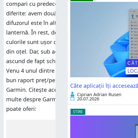
compari cu predecesorul său, puține lucruri par
diferite: avem două butoane în loc de trei,
difuzorul este în altă poziție și a apărut o
lanternă. În rest, designul este aproape identic,
culorile sunt ușor diferite, iar cadrul este acum
din oțel. Dar, sub această aparență familiară, se
ascund de fapt schimbări majore, care fac din
Venu 4 unul dintre modelele care oferă cel mai
bun raport preț/performanță din portofoliul
Câte aplicații îți accesea
Garmin. Citește acest review pentru a afla mai
Ciprian Adrian Rusen
20.07.2026
multe despre Garmin Venu 4 și tot ceea ce-ți
poate oferi:
ȘTIRE
Reclamă