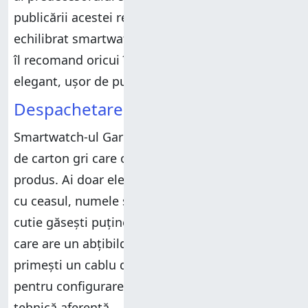
publicării acestei recenzii, Venu 4 este cel mai
echilibrat smartwatch din portofoliul Garmin, și
îl recomand oricui își dorește un dispozitiv
elegant, ușor de purtat și foarte competent.
Despachetarea lui Garmin Venu 4
Smartwatch-ul Garmin Venu 4 vine într-o cutie
de carton gri care oferă puține informații de
produs. Ai doar elementele de branding, o poză
cu ceasul, numele și dimensiunea acestuia. În
cutie găsești puține lucruri. Pe lângă ceasul
care are un abțibild de protecție pe ecran,
primești un cablu de încărcare USB-C, manualul
pentru configurare rapidă și documentația
tehnică aferentă.