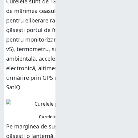
Curelele sunt de 18mm sau 22 mm, în funcție
de mărimea ceasului, și au un mecanism
pentru eliberare rapidă. Pe spatele ceasului
găsești portul de încărcare alături de senzorul
pentru monitorizare cardiacă (Garmin Elevate
v5), termometru, senzor pentru lumina
ambientală, accelerometru, giroscop, busolă
electronică, altimetru barometric și sistem de
urmărire prin GPS multiband, cu tehnologie
SatiQ.
Pe marginea de sus a ceasului Garmin Venu 4,
găsești o lanternă, care poate folosi atât lumină