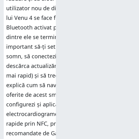
utilizator nou de dispozitive Garmin. Detectarea
lui Venu 4 se face foarte rapid odată ce ai
Bluetooth activat pe telefon, iar asocierea
dintre ele se termină în câteva secunde. Este
important să-ți setezi obiectivele, programul de
somn, să conectezi ceasul la Wi-Fi (ca să poți
descărca actualizări de firmware și aplicații cât
mai rapid) și să treci prin tutorialul care îți
explică cum să navighezi meniurile și opțiunile
oferite de acest smartwatch. Recomand să
configurezi și aplicația
ECG
(pentru realizarea de
electrocardiograme),
Garmin Pay
pentru plăți
rapide prin NFC, precum și celelalte funcții
recomandate de Garmin la finalul instalării