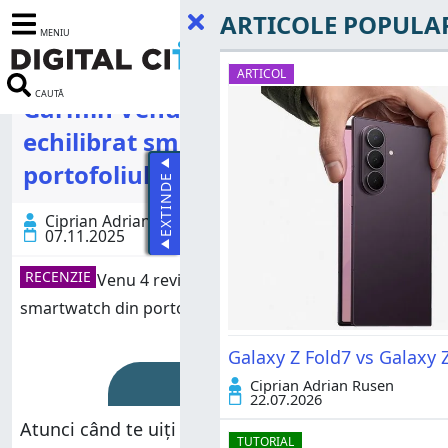
ARTICOLE POPULA
MENIU
ARTICOL
CAUTĂ
Garmin Venu 4 review: Cel mai
echilibrat smartwatch din
portofoliul Garmin
EXTINDE
Ciprian Adrian Rusen
07.11.2025
RECENZIE
Galaxy Z Fold7 vs Galaxy Z
Rating
Ciprian Adrian Rusen
22.07.2026
Atunci când te uiți la un Garmin Venu 4 și-l
TUTORIAL