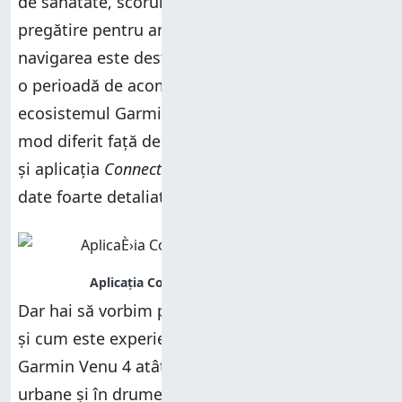
de sănătate, scorul
Body Battery
, nivelul de
pregătire pentru antrenamente, etc. Deși
navigarea este destul de intuitivă, ai nevoie de
o perioadă de acomodare, dacă ești nou în
ecosistemul Garmin. Totul este organizat în
mod diferit față de ceea ce oferă alte branduri
și aplicația
Connect
este plină de rapoarte și
date foarte detaliate.
Dar hai să vorbim puțin și despre ceasul în sine
și cum este experiența de utilizare. Am folosit
Garmin Venu 4 atât în casă, cât și în medii
urbane și în drumeții montane. Printre primele