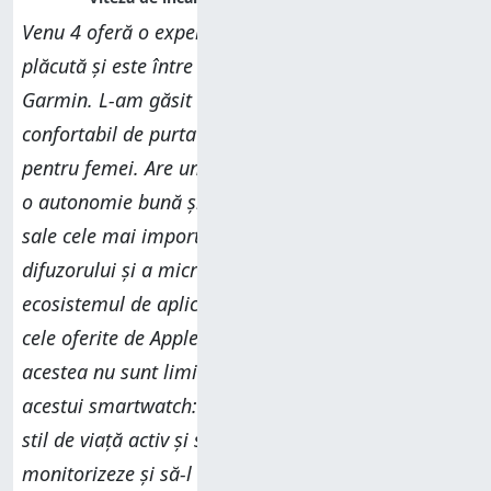
Venu 4 oferă o experiență de utilizare foarte
plăcută și este între modelele mele favorite de la
Garmin. L-am găsit a fi un dispozitiv elegant și
confortabil de purtat, atât pentru bărbați, cât și
pentru femei. Are un ecran luminos și ușor de citit,
o autonomie bună și multe funcții utile. Limitările
sale cele mai importante sunt calitatea slabă a
difuzorului și a microfonului inclus, precum și
ecosistemul de aplicații mai sărac în opțiuni decât
cele oferite de Apple sau Google. Din fericire,
acestea nu sunt limitări majore pentru audiența
acestui smartwatch: persoanele interesate de un
stil de viață activ și sănătos, pe care vor să și-l
monitorizeze și să-l îmbunătățească.