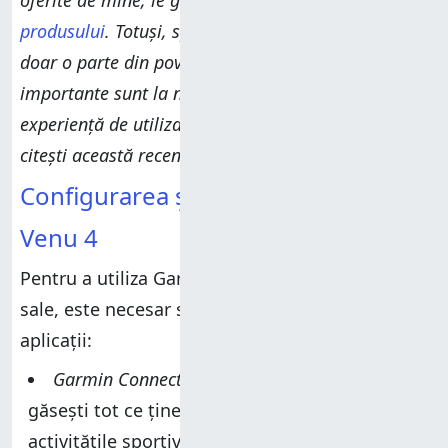
oferite de mine, le găsești pe
pagina oficială a
produsului
. Totuși, specificațiile hardware spun
doar o parte din poveste, iar schimbările cele mai
importante sunt la nivel de software, funcții și
experiență de utilizare. Pentru detalii, continuă să
citești această recenzie.
Configurarea și utilizarea lui Garmin
Venu 4
Pentru a utiliza Garmin Venu 4 și toate funcțiile
sale, este necesar să instalezi următoarele
aplicații:
Garmin Connect
- aplicația principală unde
găsești tot ce ține de sănătatea ta și
activitățile sportive. Este aplicația în care