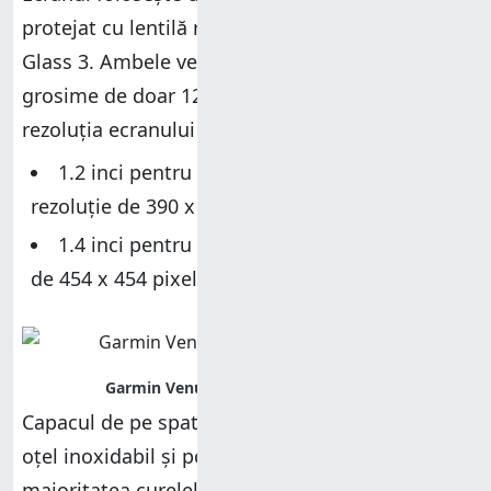
protejat cu lentilă realizată din Corning Gorilla
Glass 3. Ambele versiuni (de 41 și 45 mm) au o
grosime de doar 12 mm, însă diametrul și
rezoluția ecranului diferă:
1.2 inci pentru versiunea de 41 mm, cu o
rezoluție de 390 x 390 pixeli
1.4 inci pentru cea de 45mm, cu o rezoluție
de 454 x 454 pixeli
Capacul de pe spatele ceasului este realizat din
oțel inoxidabil și polimer ranforsat cu fibre, iar
majoritatea curelelor sunt din silicon. Versiunile