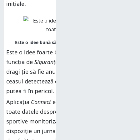
inițiale.
Este o idee foarte bună să activezi și configurezi
funcția de
Siguranță
, astfel încât persoanele
dragi ție să fie anunțate automat atunci când
ceasul detectează că ai avut un accident și ai
putea fi în pericol.
Aplicația
Connect
este panoul care centralizează
toate datele despre sănătate și activitățile
sportive monitorizate. În fila
Acasă
ai la
dispoziție un jurnal cu activitățile zilei, metricile