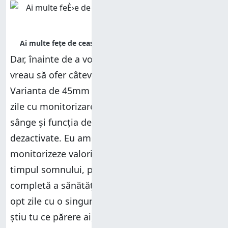
Dar, înainte de a vorbi despre aceste aspecte,
vreau să ofer câteva detalii despre autonomie.
Varianta de 45mm ar trebui să țină până la 12
zile cu monitorizarea nivelului de oxigen din
sânge și funcția de afișaj permanent pornit
dezactivate. Eu am setat Venu 4 să-mi
monitorizeze valorile pentru PulseOX doar în
timpul somnului, pentru o evaluare cât mai
completă a sănătății mele, și bateria m-a ținut
opt zile cu o singură încărcare completă. Nu
știu tu ce părere ai, dar dacă este necesar să-mi