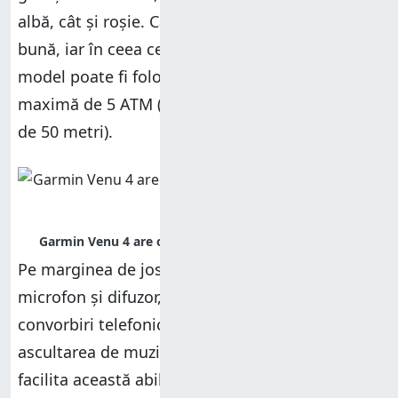
albă, cât și roșie. Calitatea construcției este una
bună, iar în ceea ce privește rezistența, acest
model poate fi folosit la înot, la o presiune
maximă de 5 ATM (echivalentă cu o adâncime
de 50 metri).
Pe marginea de jos, găsești deschiderea pentru
microfon și difuzor, care pot fi folosite pentru
convorbiri telefonice, comenzi vocale și
ascultarea de muzică, inclusiv offline. Pentru a
facilita această abilitate, Garmin Venu 4 vine cu