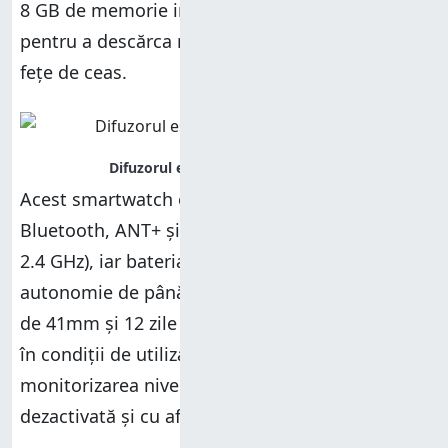
8 GB de memorie integrată pe care o poți folosi
pentru a descărca muzică, a instala aplicații și
fețe de ceas.
Acest smartwatch oferă și conectivitate
Bluetooth, ANT+ și Wi-Fi (doar pe frecvența de
2.4 GHz), iar bateria este din Litiu-ion și oferă o
autonomie de până la 10 zile pentru versiunea
de 41mm și 12 zile pentru cea de 45mm. Asta,
în condiții de utilizare normală cu
monitorizarea nivelului de oxigen din sânge
dezactivată și cu afișajul permanent dezactivat.