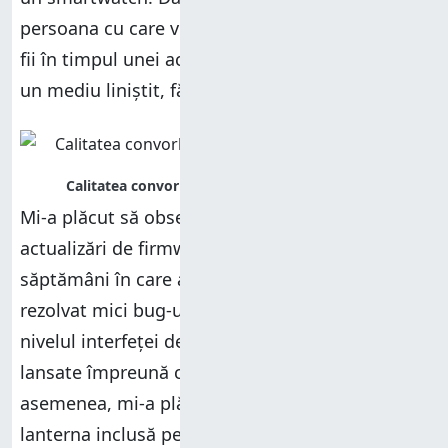
persoana cu care vorbești este important să nu
fii în timpul unei activități fizice și să te afli într-
un mediu liniștit, fără zgomote.
Mi-a plăcut să observ că Garmin a lansat câteva
actualizări de firmware pe parcursul celor patru
săptămâni în care am testat Venu 4. Acestea au
rezolvat mici bug-uri și au introdus optimizări la
nivelul interfeței de utilizare și a funcțiilor
lansate împreună cu acest model. De
asemenea, mi-a plăcut mult să folosesc
lanterna inclusă pe ceas. Mi-a fost utilă în