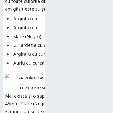
cu toate culorile disponibile. Maximul pe care l-
am găsit este cu șase dintre ele:
Argintiu cu curea de silicon Periwinkle
Argintiu cu curea de silicon Citron
Slate (Negru) cu curea de silicon neagră
Gri ardezie cu curea din silicon negru
Argintiu cu curea de silicon Silver Gray
Auriu cu curea de piele Light Sand
Mai există și o șaptea versiune: modelul de
45mm, Slate (Negru) cu curea de piele maro.
Ecranul folosește un panou
AMOLED
și este