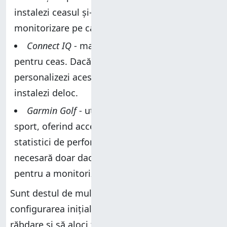
instalezi ceasul și-i activezi funcțiile de
monitorizare pe care le dorești.
Connect IQ
- magazinul de aplicații și fețe
pentru ceas. Dacă nu ai de gând să
personalizezi aceste aspecte, poți să nu o
instalezi deloc.
Garmin Golf
- utilă pasionaților acestui
sport, oferind acces la hărți pentru trasee și
statistici de performanță relevante. Este
necesară doar dacă vrei să folosești Venu 4
pentru a monitoriza jocurile tale de golf.
Sunt destul de mulți pași de urmat pentru
configurarea inițială și este necesar să ai
răbdare și să aloci timp, mai ales dacă ești un