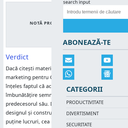
search input
4.5
/5
NOTĂ PRODUS
ABONEAZĂ-TE
Verdict
Dacă citești materialele de
marketing pentru Garmin Venu 4 este greu de
înțeles faptul că acest model reprezintă o
CATEGORII
îmbunătățire semnificativă față de
PRODUCTIVITATE
predecesorul său. Deși în ceea ce privește
designul și construcția s-au schimbat foarte
DIVERTISMENT
puține lucruri, cea mai evidentă schimbare fiind
SECURITATE