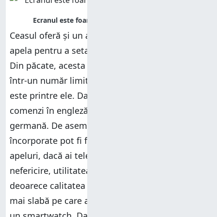
Ceasul oferă și un asistent vocal pe care-l poți
apela pentru a seta timere și a începe activități.
Din păcate, acesta nu acceptă comenzi decât
într-un număr limitat de limbi, iar româna nu
este printre ele. Dacă vrei să-l încerci, dictează
comenzi în engleză, italiană, spaniolă sau
germană. De asemenea, difuzorul și microfonul
încorporate pot fi folosite pentru a răspunde la
apeluri, dacă ai telefonul în apropiere. Din
nefericire, utilitatea lor nu e foarte mare
deoarece calitatea audio este slabă, poate cea
mai slabă pe care am întâlnit-o până acum pe
un smartwatch. Dacă vrei să te poți înțelege cu