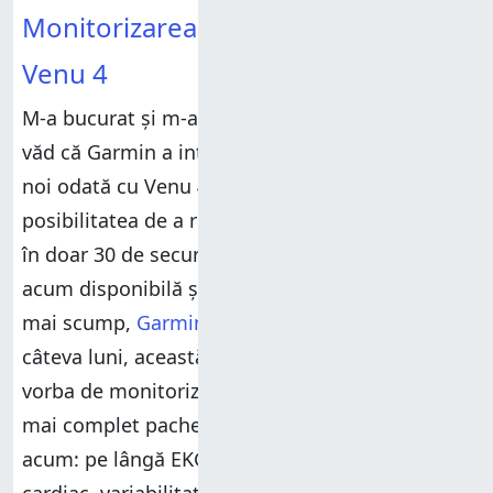
Monitorizarea sănătății cu Garmin
Venu 4
M-a bucurat și m-a surprins în același timp să
văd că Garmin a introdus multe funcționalități
noi odată cu Venu 4. De exemplu, avem
posibilitatea de a realiza o electrocardiogramă
în doar 30 de secunde. Iar această funcție este
acum disponibilă și în România. Pe modelul
mai scump,
Garmin Venu X1
, lansat acum
câteva luni, această opțiune lipsește. Când vine
SUS
vorba de monitorizarea inimii, Venu 4 oferă cel
mai complet pachet creat de Garmin până
acum: pe lângă EKG-uri, îți monitorizează ritmul