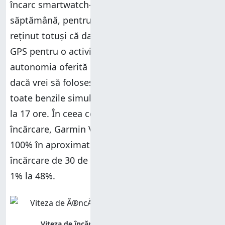
încarc smartwatch-ul cel mult o dată pe
săptămână, pentru mine este suficient. De
reținut totuși că dacă ai nevoie de monitorizare
GPS pentru o activitate de lungă durată,
autonomia oferită este de doar 20 de ore. Iar
dacă vrei să folosești toate sistemele GPS și
toate benzile simultan, autonomia scade până
la 17 ore. În ceea ce privește viteza de
încărcare, Garmin Venu 4 se încarcă de la 1% la
100% în aproximativ 90 de minute, iar o
încărcare de 30 de minute, ridică bateria de la
1% la 48%.