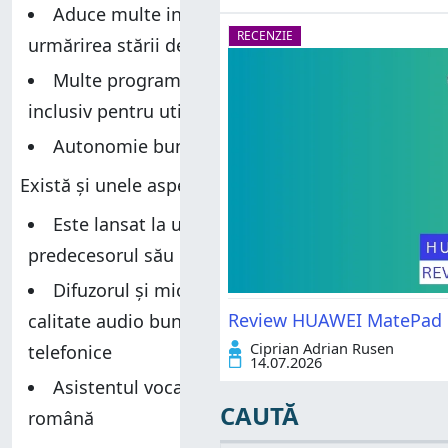
Aduce multe inovații interesante pentru
RECENZIE
urmărirea stării de sănătate
Multe programe de antrenament utile,
inclusiv pentru utilizatorii de scaune cu rotile
Autonomie bună a bateriei
Există și unele aspecte mai puțin pozitive:
Este lansat la un preț mai ridicat decât
predecesorul său
Difuzorul și microfonul incluse nu oferă o
Review HUAWEI MatePad Pr
calitate audio bună pentru convorbiri
Ciprian Adrian Rusen
telefonice
14.07.2026
Asistentul vocal nu este disponibil în limba
CAUTĂ
română