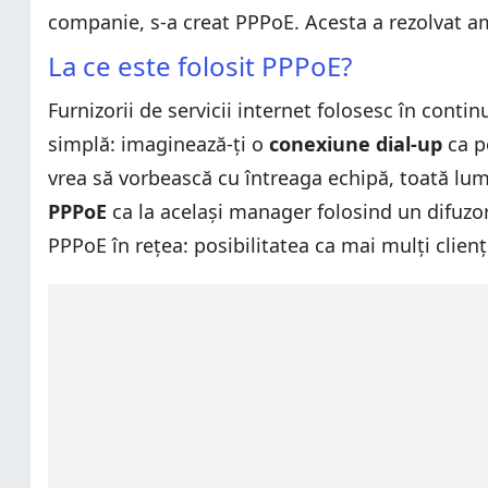
companie, s-a creat PPPoE. Acesta a rezolvat a
La ce este folosit PPPoE?
Furnizorii de servicii internet folosesc în conti
simplă: imaginează-ți o
conexiune dial-up
ca pe
vrea să vorbească cu întreaga echipă, toată lume
PPPoE
ca la același manager folosind un difuzor
PPPoE în rețea: posibilitatea ca mai mulți clienț