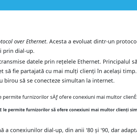
otocol over Ethernet
. Acesta a evoluat dintr-un protoco
et prin PPPoE?
i prin dial-up.
et prin PPPoE?
ransmise datele prin rețelele Ethernet. Principalul s
t să fie partajată cu mai mulți clienți în același timp
u birou să se conecteze simultan la internet.
a conexiunilor dial-up, din anii '80 și '90, dar adapt