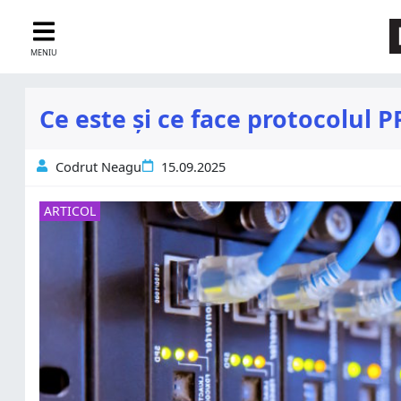
MENIU
Ce este și ce face protocolul 
Codrut Neagu
15.09.2025
ARTICOL