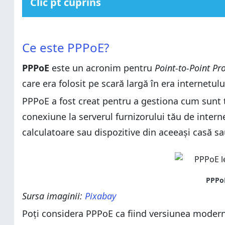
Clic pt cuprins
Ce este PPPoE?
Ce este PPPoE?
Cine a inventat PPPoE?
Ce este PPPoE?
Cine a inventat PPPoE?
La ce este folosit PPPoE?
PPPoE
La ce este folosit PPPoE?
este un acronim pentru
Point-to-Point Pr
De ce ai nevoie pentru a stabili o conexiune la intern
care era folosit pe scară largă în era internetulu
De ce ai nevoie pentru a stabili o conexiune la intern
Cum creezi o conexiune PPPoE în Windows
Cum creezi o conexiune PPPoE în Windows
PPPoE a fost creat pentru a gestiona cum sunt t
Mai ai alte întrebări despre conexiunile PPPoE?
Mai ai alte întrebări despre conexiunile PPPoE?
conexiune la serverul furnizorului tău de interne
calculatoare sau dispozitive din aceeași casă sa
Sursa imaginii:
Pixabay
Poți considera PPPoE ca fiind versiunea modernă 