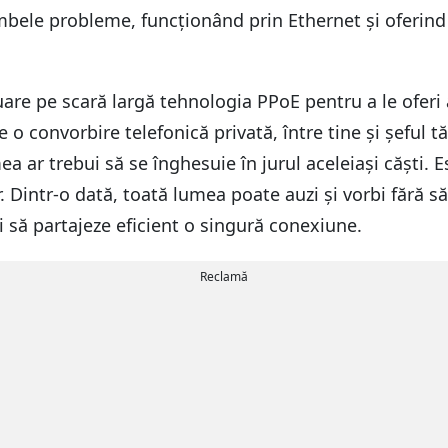
mbele probleme, funcționând prin Ethernet și oferin
nuare pe scară largă tehnologia PPoE pentru a le oferi 
 o convorbire telefonică privată, între tine și șeful t
a ar trebui să se înghesuie în jurul aceleiași căști. 
. Dintr-o dată, toată lumea poate auzi și vorbi fără s
i să partajeze eficient o singură conexiune.
Reclamă