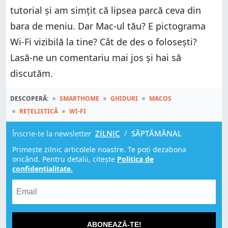
tutorial și am simțit că lipsea parcă ceva din
bara de meniu. Dar Mac-ul tău? E pictograma
Wi-Fi vizibilă la tine? Cât de des o folosești?
Lasă-ne un comentariu mai jos și hai să
discutăm.
DESCOPERĂ:
SMARTHOME
GHIDURI
MACOS
REȚELISTICĂ
WI-FI
Înscrie-te la newsletter
ZILNIC
/
SĂPTĂMÂNAL
Primește zilnic articolele noastre. Te poți dezabona
oricând. Pentru detalii, citește
Politica de
confidențialitate.
ABONEAZĂ-TE!