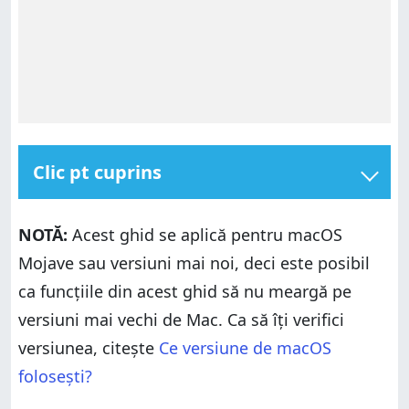
Clic pt cuprins
Cum activezi pictograma Wi-Fi pe macOS
NOTĂ:
Acest ghid se aplică pentru macOS
Cum ascunzi pictograma Wi-Fi pe macOS
Mojave sau versiuni mai noi, deci este posibil
Cât de des folosești pictograma Wi-Fi?
ca funcțiile din acest ghid să nu meargă pe
versiuni mai vechi de Mac. Ca să îți verifici
versiunea, citește
Ce versiune de macOS
folosești?
Cum activezi pictograma Wi-Fi pe macOS