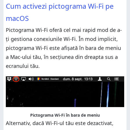
Cum activezi pictograma Wi-Fi pe
Cum ascunzi pictograma Wi-Fi pe macOS
macOS
Cât de des folosești pictograma Wi-Fi?
Pictograma Wi-Fi oferă cel mai rapid mod de a-
ți gestiona conexiunile Wi-Fi. În mod implicit,
pictograma Wi-Fi este afișată în bara de meniu
a Mac-ului tău, în secțiunea din dreapta sus a
ecranului tău.
Pictograma Wi-Fi în bara de meniu
Alternativ, dacă Wi-Fi-ul tău este dezactivat,