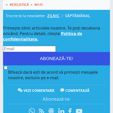
REȚELISTICĂ
WI-FI
Înscrie-te la newsletter
ZILNIC
/
SĂPTĂMÂNAL
Primește zilnic articolele noastre. Te poți dezabona
oricând. Pentru detalii, citește
Politica de
confidențialitate.
ABONEAZĂ-TE!
Bifează dacă ești de acord să primești mesajele
noastre, exclusiv pe e-mail.
VEZI COMENTARII
COMENTEAZĂ
Abonează-te: