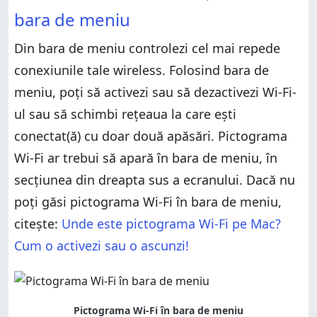
Metoda 3: Conectează-te la o rețea Wi-Fi folosind
bara de meniu
opțiunile Avansat ale Wi-Fi din panoul Rețea
Care sunt cele mai amuzante nume de Wi-Fi pe care
Din bara de meniu controlezi cel mai repede
le-ai întâlnit?
conexiunile tale wireless. Folosind bara de
meniu, poți să activezi sau să dezactivezi Wi-Fi-
ul sau să schimbi rețeaua la care ești
conectat(ă) cu doar două apăsări. Pictograma
Wi-Fi ar trebui să apară în bara de meniu, în
secțiunea din dreapta sus a ecranului. Dacă nu
poți găsi pictograma Wi-Fi în bara de meniu,
citește:
Unde este pictograma Wi-Fi pe Mac?
Cum o activezi sau o ascunzi!
Pictograma Wi-Fi în bara de meniu