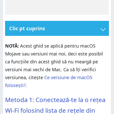
Clic pt cuprins
Metoda 1: Conectează-te la o rețea Wi-Fi folosind
lista de rețele din bara de meniu
NOTĂ:
Acest ghid se aplică pentru macOS
Metoda 2: Conectează-te la o rețea Wi-Fi folosind
Mojave sau versiuni mai noi, deci este posibil
panoul Rețea din Preferințe sistem
ca funcțiile din acest ghid să nu meargă pe
Metoda 3: Conectează-te la o rețea Wi-Fi folosind
opțiunile Avansat ale Wi-Fi din panoul Rețea
versiuni mai vechi de Mac. Ca să îți verifici
Care sunt cele mai amuzante nume de Wi-Fi pe care
versiunea, citește
Ce versiune de macOS
le-ai întâlnit?
folosești?
.
Metoda 1: Conectează-te la o rețea Wi-Fi folosind
Metoda 1: Conectează-te la o rețea
lista de rețele din bara de meniu
Metoda 2: Conectează-te la o rețea Wi-Fi folosind
Wi-Fi folosind lista de rețele din
panoul Rețea din Preferințe sistem