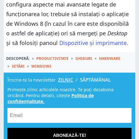
configura aspecte mai avansate legate de
funcționarea lor, trebuie să instalați o aplicație
de Windows 8 (în cazul în care este disponibilă
o astfel de aplicație) ori să mergeți pe
Desktop
și să folosiți panoul
Dispozitive și imprimante
.
DESCOPERĂ:
PRODUCTIVITATE
GHIDURI
HARDWARE
SETĂRI
WINDOWS
Înscrie-te la newsletter
ZILNIC
/
SĂPTĂMÂNAL
Primește zilnic articolele noastre. Te poți dezabona
oricând. Pentru detalii, citește
Politica de
confidențialitate.
ABONEAZĂ-TE!