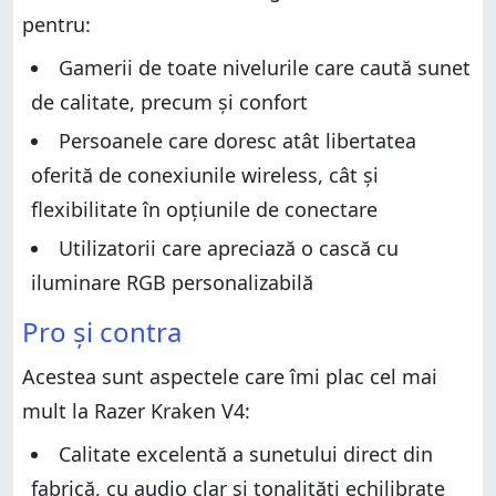
Design și specificații hardware
pentru:
Design și specificații hardware
Experiența de utilizare a căștilor de gaming Razer
Kraken V4
Experiența de utilizare a căștilor de gaming Razer
Gamerii de toate nivelurile care caută sunet
Kraken V4
Software inclus cu Razer Kraken V4
de calitate, precum și confort
Software inclus cu Razer Kraken V4
Ce părere ai despre căștile Razer Kraken V4?
Persoanele care doresc atât libertatea
Ce părere ai despre căștile Razer Kraken V4?
oferită de conexiunile wireless, cât și
flexibilitate în opțiunile de conectare
Utilizatorii care apreciază o cască cu
iluminare RGB personalizabilă
Pro și contra
Acestea sunt aspectele care îmi plac cel mai
mult la Razer Kraken V4:
Calitate excelentă a sunetului direct din
fabrică, cu audio clar și tonalități echilibrate