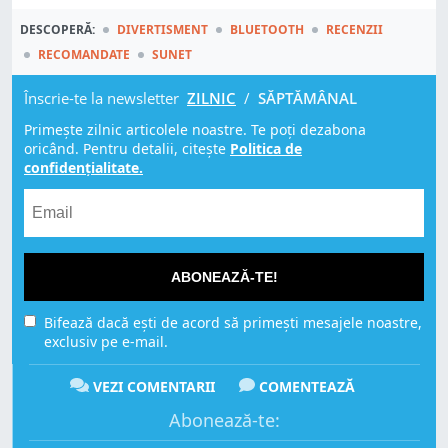
DESCOPERĂ:
DIVERTISMENT
BLUETOOTH
RECENZII
RECOMANDATE
SUNET
Înscrie-te la newsletter
ZILNIC
/
SĂPTĂMÂNAL
Primește zilnic articolele noastre. Te poți dezabona
oricând. Pentru detalii, citește
Politica de
confidențialitate.
ABONEAZĂ-TE!
Bifează dacă ești de acord să primești mesajele noastre,
exclusiv pe e-mail.
VEZI COMENTARII
COMENTEAZĂ
Abonează-te: