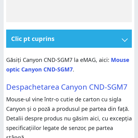
Clic pt cuprins
Despachetarea Canyon CND-SGM7
Găsiți Canyon CND-SGM7 la eMAG, aici:
Mouse
Specificații hardware
optic Canyon CND-SGM7
.
Experiența de utilizare a Canyon CND-SGM7
Despachetarea Canyon CND-SGM7
Software & drivere
Despachetarea Canyon CND-SGM7
Specificații hardware
Verdict
Mouse-ul vine într-o cutie de carton cu sigla
Experiența de utilizare a Canyon CND-SGM7
Canyon și o poză a produsul pe partea din față.
Software & drivere
Detalii despre produs nu găsim aici, cu excepția
Verdict
specificațiilor legate de senzor, pe partea
stângă.