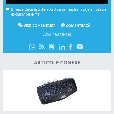
Bifează dacă ești de acord să primești mesajele noastre,
exclusiv pe e-mail.
VEZI COMENTARII
COMENTEAZĂ
Abonează-te:
ARTICOLE CONEXE