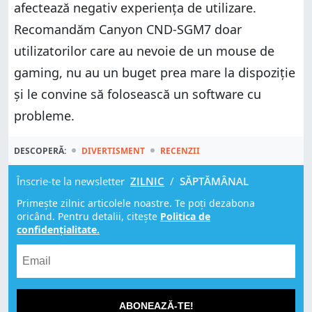
afectează negativ experiența de utilizare.
Recomandăm Canyon CND-SGM7 doar
utilizatorilor care au nevoie de un mouse de
gaming, nu au un buget prea mare la dispoziție
și le convine să folosească un software cu
probleme.
DESCOPERĂ:
DIVERTISMENT
RECENZII
Înscrie-te la newsletter
ZILNIC
/
SĂPTĂMÂNAL
Primește zilnic articolele noastre. Te poți dezabona
oricând. Pentru detalii, citește
Politica de
confidențialitate.
ABONEAZĂ-TE!