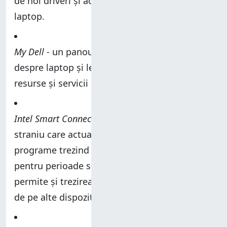
de noi driveri și actualizări de firmware pentru
laptop.
My Dell
- un panou de control cu informații
despre laptop și legături către alte unelte,
resurse și servicii Dell.
Intel Smart Connect Technology
- un program
straniu care actualizează diverse alte
programe trezind periodic sistemul din repaus,
pentru perioade scurte de timp. De asemenea,
permite și trezirea sistemului de la distanță,
de pe alte dispozitive.