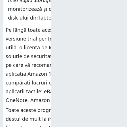
Intel Rapid Storage Technology
- acest program
monitorizează și controlează performanța hard
disk-ului din laptop.
Pe lângă toate acest programe, veți găsi și o
versiune trial pentru Office 365 ce vă poate fi
utilă, o licență de McAfee Internet Security (o
soluție de securitate lentă și de slabă calitate
pe care vă recomandăm să o dezinstalați),
aplicația Amazon 1Button App ce vă permite să
cumpărați lucruri de pe Amazon și câteva
aplicații tactile: eBay, McAfee Central for Dell,
OneNote, Amazon și Kindle.
Toate aceste programe și aplicații contribuie
destul de mult la încetinirea sistemului și ar fi