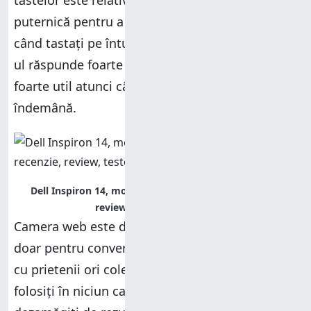
tastelor este relativ inegală și nu suficient de
puternică pentru a vă ajuta foarte bine atunci
când tastați pe întuneric. În schimb, touchpad-
ul răspunde foarte bine la comenzi și este
foarte util atunci când nu aveți un mouse la
îndemână.
Dell Inspiron 14, model 7437, performante, recenzie,
review, teste, comparatie
Camera web este de o calitate redusă și utilă
doar pentru conversații video rapide, pe chat,
cu prietenii ori colegii de muncă. Să nu o
folosiți în niciun caz pentru selfie-uri. Veți fi