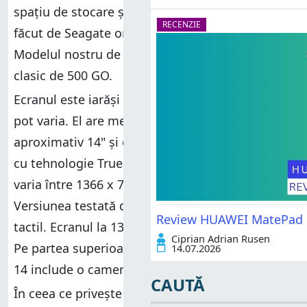
spațiu de stocare și 5400 de rotații pe minut,
RECENZIE
făcut de Seagate ori un SSD rapid de 256 GO.
Modelul nostru de test a venit cu un hard disk
clasic de 500 GO.
Ecranul este iarăși o zonă unde specificațiile
pot varia. El are mereu o diagonală de
aproximativ 14" și este de tip LED retroiluminat
cu tehnologie Truelife, dar rezoluția sa poate
varia între 1366 x 768 și 1920 x 1080 de pixeli.
Versiunea testată de noi este Full-HD, cu ecran
Review HUAWEI MatePad Pr
tactil. Ecranul la 1366 x 768 pixeli nu este tactil.
Ciprian Adrian Rusen
Pe partea superioară a ecranului, Dell Inspiron
14.07.2026
14 include o cameră web de 1 megapixel.
CAUTĂ
În ceea ce privește conectivitatea, laptop-ul are