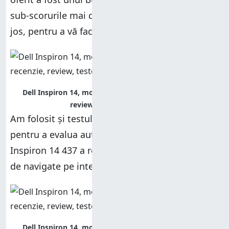
sub-scorurile mai detaliate din captura de mai
jos, pentru a vă face o imagine mai bună.
Dell Inspiron 14, model 7437, performante, recenzie,
review, teste, comparatie
Am folosit și testul pentru baterie
Peacekeeper
pentru a evalua autonomia oferită. Dell
Inspiron 14 437 a rezistat la 5 ore și un minut
de navigate pe internet folosind acest test.
Dell Inspiron 14, model 7437, performante, recenzie,