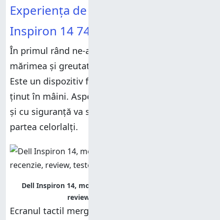
Experiența de utilizare a Dell
Inspiron 14 7437
În primul rând ne-au plăcut mult design-ul,
mărimea și greutatea acestui Dell Inspiron 14.
Este un dispozitiv foarte arătos, ușor de cărat și
ținut în mâini. Aspectul său este unul premium
și cu siguranță va stârni priviri admirative din
partea celorlalți.
Dell Inspiron 14, model 7437, performante, recenzie,
review, teste, comparatie
Ecranul tactil merge foarte bine și este foarte