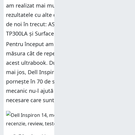
am realizat mai multe teste și am comparat
rezultatele cu alte dispozitive similare testate
de noi în trecut: ASUS Transformer Book Flip
TP300LA și Surface Pro 2.
Pentru început am folosit
Bootracer
pentru a
măsura cât de repede pornește Windows 8.1 pe
acest ultrabook. După cum vedeți în graficul de
mai jos, Dell Inspiron 14 este cam lent și
pornește în 70 de secunde. Hard disk-ul
mecanic nu-l ajută deloc și nici aplicațiile ne-
necesare care sunt preinstalate pe el.