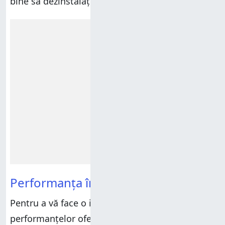
bine să dezinstalați o bună parte din ele.
Reclamă
Performanța în teste sintetice
Pentru a vă face o idee mai bună asupra
performanțelor oferite de Dell Inspiron 14 7437,