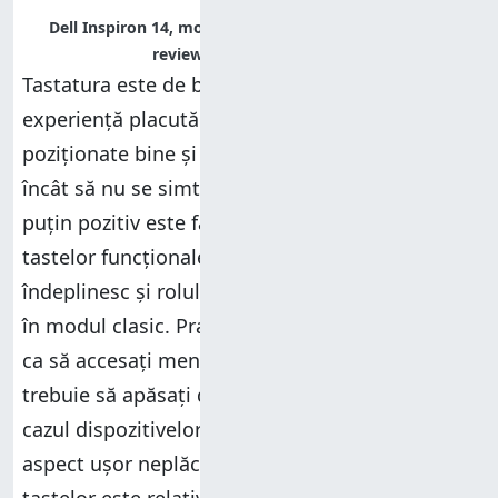
Dell Inspiron 14, model 7437, performante, recenzie,
review, teste, comparatie
Tastatura este de bună calitate și oferă o
experiență placută deoarece tastele sunt
poziționate bine și au suficient spațiu între ele
încât să nu se simtă înghesuite. Un aspect mai
puțin pozitiv este faptul că modul de utilizare al
tastelor funcționale este inversat. Ele
îndeplinesc și rolul de taste multimedia, dar nu
în modul clasic. Practic, dacă vreți să apăsați F1
ca să accesați meniul
Ajutor
al unei aplicații,
trebuie să apăsați de fapt Fn+F1, la fel ca în
cazul dispozitivelor Microsoft Surface. Un alt
aspect ușor neplăcut este faptul că iluminarea