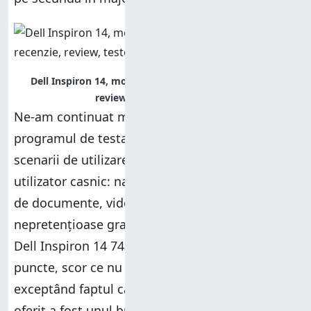
Dell Inspiron 14, model 7437, performante, recenzie,
review, teste, comparatie
Ne-am continuat măsurătorile folosind
programul de testare
PCMark 8
ce simulează
scenarii de utilizare comune pentru un
utilizator casnic: navigarea pe internet, scrierea
de documente, video chat, jocuri
nepretențioase grafic și editarea de fotografii.
Dell Inspiron 14 7437 a avut un scor de 2377 de
puncte, scor ce nu ne spune prea multe
exceptând faptul că nivelul de perfomanță
oferit a fost unul bun. Aruncați o privire și pe