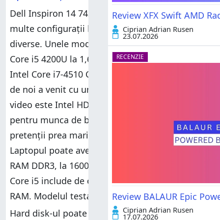
Dell Inspiron 14 7437 este disponibil în mai
Review XFX Swift AMD Ra
multe configurații hardware și la prețuri
Ciprian Adrian Rusen
23.07.2026
diverse. Unele modele au un procesor Intel
RECENZIE
Core i5 4200U la 1,6 GHz iar altele un procesor
Intel Core i7-4510 CPU la 2GHz. Modelul testat
de noi a venit cu un procesor Core i7. Placa
video este Intel HD4400 - perfect capabilă
pentru munca de birou și sesiuni de jocuri fără
pretenții prea mari din punct de vedere grafic.
Laptopul poate avea până la 8 GO de memorie
RAM DDR3, la 1600MHz. Modelul cu procesor
Core i5 include de obicei 6 GO de memorie
RAM. Modelul testat de noi a venit cu 8 GO.
Review BALAUR Epic Power
Ciprian Adrian Rusen
Hard disk-ul poate fi unul mecanic, cu 500 GO
17.07.2026