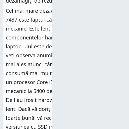
dezamăgiți de rezultate. 🙂
Cel mai mare dezavantaj al Dell Inspiron 14
7437 este faptul că include un hard disk
mecanic. Este lent în comparație cu restul
componentelor hardware. Timpul de pornire al
laptop-ului este destul de ridicat din cauza lui și
veți observa anumite momente de încetinire,
mai ales atunci când lansați aplicații desktop ce
consumă mai multe resurse. A pune împreună
un procesor Core i7 împreună cu un hard disk
mecanic la 5400 de rotații nu prea are sens și
Dell au irosit hardware puternic pe un hard disk
lent. Dacă vă doriți o experiență de utilizare
foarte bună, vă recomandăm să vă cumpărați
versiunea cu SSD inclus ori să vă cumpărați