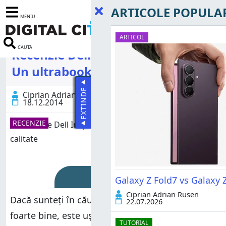
ARTICOLE POPULA
MENIU
ARTICOL
CAUTĂ
Recenzie Dell Inspiron 14 7437 -
Un ultrabook de calitate
EXTINDE
Ciprian Adrian Rusen
18.12.2014
RECENZIE
Rating
Galaxy Z Fold7 vs Galaxy Z
Ciprian Adrian Rusen
Dacă sunteți în căutarea unui laptop care arată
22.07.2026
foarte bine, este ușor de transportat, are o
TUTORIAL