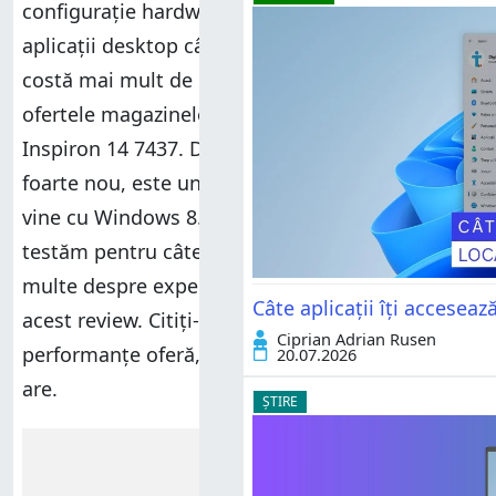
configurație hardware solidă, poate rula atât
aplicații desktop cât și aplicații tactile și nu
costă mai mult de 5000 de lei, veți găsi prin
ofertele magazinelor de la noi, modelul Dell
Inspiron 14 7437. Deși nu este un ultrabook
foarte nou, este un dispozitiv de calitate care
vine cu Windows 8.1 preinstalat. Am decis să-l
testăm pentru câteva zile și să vă spunem mai
multe despre experiența de utilizare oferită, în
Câte aplicații îți accesea
acest review. Citiți-l pentru a afla ce
Ciprian Adrian Rusen
performanțe oferă, ce plusuri și ce minusuri
20.07.2026
are.
ȘTIRE
Reclamă