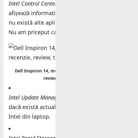
Intel Control Center
- o altă unealtă stranie care
afișează informații despre sistem și spune că
nu există alte aplicații înregistrate disponibile.
Nu am priceput care este scopul ei.
Dell Inspiron 14, model 7437, performante, recenzie,
review, teste, comparatie
Intel Update Manager
- un program care verifică
dacă există actualizări pentru hardware-ul
Intel din laptop.