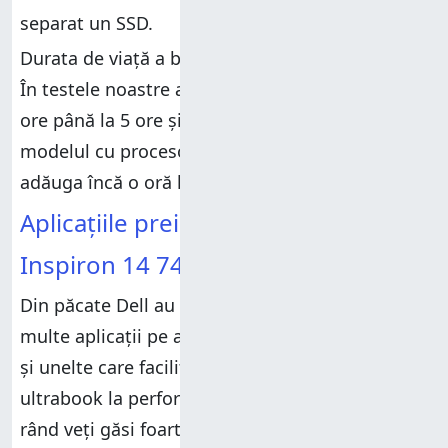
separat un SSD.
Durata de viață a bateriei este în general bună.
În testele noastre am obținut o autonomie de 5
ore până la 5 ore și 30 de minute. Dacă folosiți
modelul cu procesor Core i5, ar trebui să puteți
adăuga încă o oră la durata de viață a bateriei.
Aplicațiile preinstalate pe Dell
Inspiron 14 7437
Din păcate Dell au ales să includă destul de
multe aplicații pe acest laptop și nu doar driveri
și unelte care facilitează utilizarea acestui
ultrabook la performanțe maxime. În primul
rând veți găsi foarte multe aplicații cu brandul