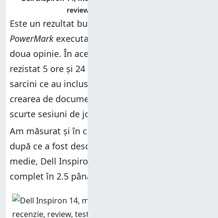
review, teste, comparatie
Este un rezultat bun, confirmat și de testul
PowerMark
executat de noi pentru a avea o a
doua opinie. În acest test, ultrabook-ul a
rezistat 5 ore și 24 de minute la un mix de
sarcini ce au inclus navigarea pe internet,
crearea de documente, vizionarea de clipuri și
scurte sesiuni de jocuri nepretențioase grafic.
Am măsurat și în cât timp se încarcă bateria
după ce a fost descărcată aproape complet. În
medie, Dell Inspiron 14 7437 s-a încărcat
complet în 2.5 până la 3 ore.