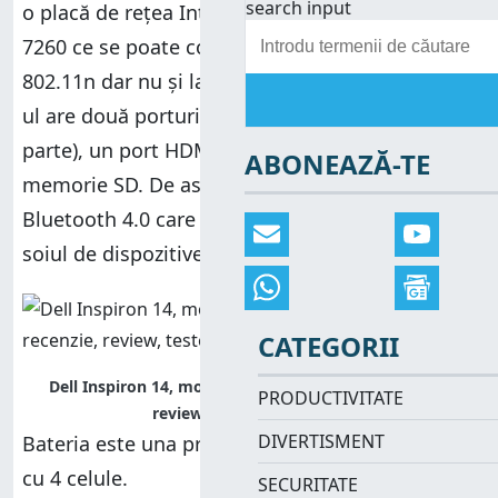
search input
o placă de rețea Intel Dual Band Wireless-N
7260 ce se poate conecta la rețele wireless
802.11n dar nu și la rețele 802.11ac. Ultrabook-
ul are două porturi USB 3.0 (câte unul pe fiecare
parte), un port HDMI și un cititor de carduri de
ABONEAZĂ-TE
memorie SD. De asemenea, este inclus și un cip
Bluetooth 4.0 care este util în a conecta tot
soiul de dispozitive mobile.
CATEGORII
Dell Inspiron 14, model 7437, performante, recenzie,
PRODUCTIVITATE
review, teste, comparatie
DIVERTISMENT
Bateria este una prismatică, litiu-ion, de 58 Wh,
cu 4 celule.
SECURITATE