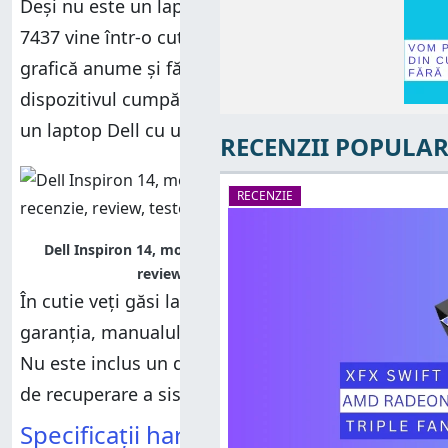
Performanța în teste sintetice
Deși nu este un laptop ieftin, Dell Inspiron 14
Performanța în teste sintetice
Verdict
7437 vine într-o cutie standard de carton, fără o
Verdict
grafică anume și fără a afișa detalii despre
dispozitivul cumpărat. Știi doar că ai cumpărat
un laptop Dell cu un procesor Intel. Și-atât!
RECENZII POPULAR
RECENZIE
Dell Inspiron 14, model 7437, performante, recenzie,
review, teste, comparatie
În cutie veți găsi laptop-ul, încărcătorul,
garanția, manualul de utilizare și alte pliante.
Nu este inclus un disc cu driveri ori cu unelte
de recuperare a sistemului.
Specificații hardware