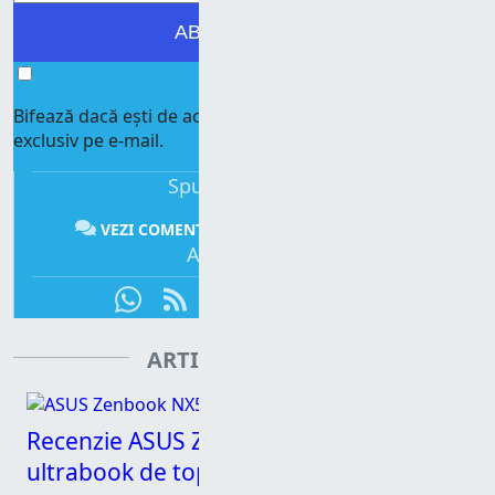
ABONEAZĂ-TE!
Bifează dacă ești de acord să primești mesajele noastre,
exclusiv pe e-mail.
Spune-ți părerea:
VEZI COMENTARII
COMENTEAZĂ
Abonează-te:
ARTICOLE CONEXE
Recenzie ASUS Zenbook NX500 – Un
ultrabook de top, cu ecran 4K