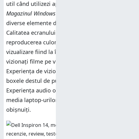
util când utilizezi aplicații moderne din
Magazinul Windows
ori când interacționezi cu
diverse elemente din interfața Windows 8.1.
Calitatea ecranului este și ea bună,
reproducerea culorilor și unghiurile de
vizualizare fiind la înălțime. Vă va plăcea să
vizionați filme pe versiunea cu ecran Full-HD.
Experiența de vizionare este completată și de
boxele destul de puternice ale acestui laptop.
Experiența audio oferită este în general peste
media laptop-urilor cu care am fost noi
obișnuiți.