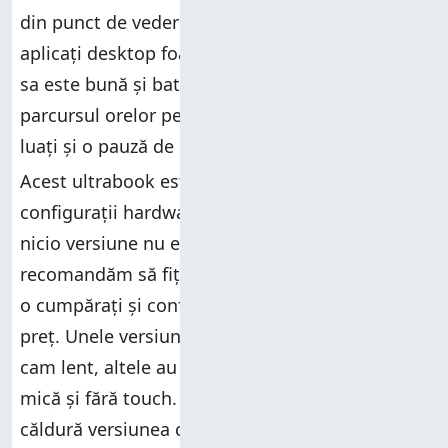
din punct de vedere grafic ori să folosească
aplicați desktop foarte complexe. Autonomia
sa este bună și bateria ar trebui să vă țină pe
parcursul orelor petrecute la birou. Asta dacă
luați și o pauză de prânz mai generoasă. 🙂
Acest ultrabook este disponibil în mai multe
configurații hardware, la prețuri diferite însă
nicio versiune nu este cu adevărat ieftină. Vă
recomandăm să fiți atenți la versiunea pe care
o cumpărați și configurația hardware inclusă în
preț. Unele versiuni au un hard disk mecanic
cam lent, altele au un ecran cu o rezoluție mai
mică și fără touch. Noi vă recomandăm cu
căldură versiunea cu un procesor Core i7, ecran