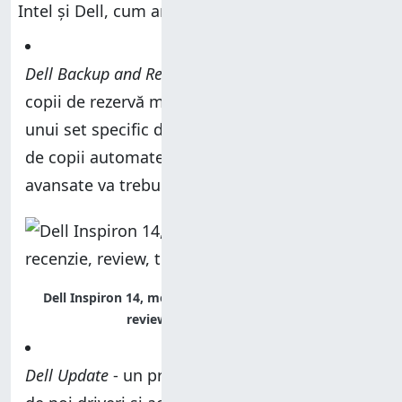
Intel și Dell, cum ar fi:
Dell Backup and Recovery
- vă permite să faceți
copii de rezervă manuale ale sistemului ori ale
unui set specific de date. Dacă vreți realizarea
de copii automate și alte caracteristici
avansate va trebuie să plățiți pentru ele.
Dell Inspiron 14, model 7437, performante, recenzie,
review, teste, comparatie
Dell Update
- un program care verifică apariția