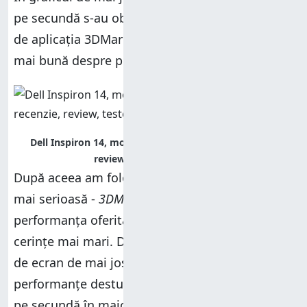
pe secundă s-au obținut în fiecare test executat
de aplicația 3DMarkRT, pentru a vă face o idee
mai bună despre performanțele oferite.
Dell Inspiron 14, model 7437, performante, recenzie,
review, teste, comparatie
După aceea am folosit o aplicație de testare
mai serioasă -
3DMark Vantage
ce evaluează
performanța oferită pentru jocuri desktop cu
cerințe mai mari. După cum vedeți în captura
de ecran de mai jos, Dell Inspiron 14 a oferit
performanțe destul des slabe, cu puține cadre
pe secundă în majoritatea testelor.