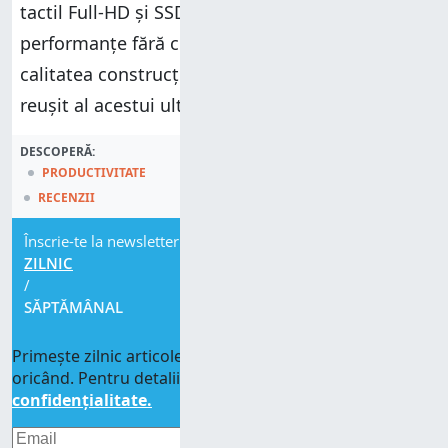
tactil Full-HD și SSD. Este singura care vă oferă
performanțe fără compromisuri, demne de
calitatea construcției, prețul și design-ul foarte
reușit al acestui ultrabook.
DESCOPERĂ:
PRODUCTIVITATE
RECENZII
Înscrie-te la newsletter
ZILNIC
/
SĂPTĂMÂNAL
Primește zilnic articolele noastre. Te poți dezabona
oricând. Pentru detalii, citește
Politica de
confidențialitate.