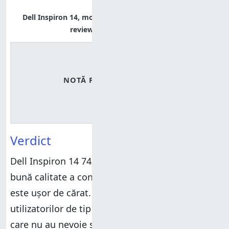
Dell Inspiron 14, model 7437, performante, recenzie,
review, teste, comparatie
4
/5
NOTĂ PRODUS
Verdict
Dell Inspiron 14 7437 este un ultrabook cu o
bună calitate a construcției, care arată bine și
este ușor de cărat. Este foarte potrivit
utilizatorilor de tip business dar și celor casnici
care nu au nevoie să joace jocuri pretențioase