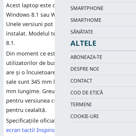
Acest laptop este distribuit de obicei cu
SMARTPHONE
Windows 8.1 sau Windows 8.1 Pro instalat.
SMARTHOME
Unele versiuni pot avea și Ubuntu Linux
SĂNĂTATE
instalat. Modelul testat de noi avea Windows
ALTELE
8.1.
Din moment ce este destinat în primul rând
ABONEAZA-TE
utilizatorilor de business, Dell Inspiron 14 7437
DESPRE NOI
are și o încuietoare de securitate. Dimensiunile
CONTACT
sale sunt 345 mm lățime, 15,3 mm grosie și 240
mm lungime. Greutatea sa poate fi de 1,99 kg
COD DE ETICĂ
pentru versiunea cu ecran Full-HD și 1,76 kg
TERMENI
pentru cealaltă.
COOKIE-URI
Specificațiile oficiale le găsiți aici:
Laptop cu
ecran tactil Inspiron 14 seria 7000
.