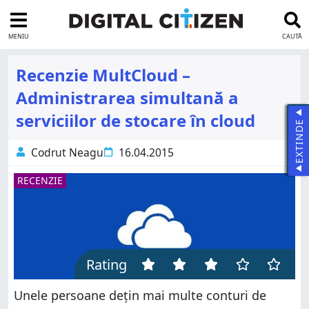
MENIU
CAUTĂ
Recenzie MultCloud –
Administrarea simultană a
serviciilor de stocare în cloud
EXTINDE
Codrut Neagu
16.04.2015
RECENZIE
Rating
Unele persoane dețin mai multe conturi de