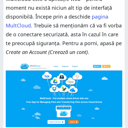
cloud
MultCloud: Atenționări și limitări
moment nu există niciun alt tip de interfață
MultCloud: Atenționări și limitări
Verdict
disponibilă. Începe prin a deschide
pagina
Verdict
MultCloud
. Trebuie să menționăm că va fi vorba
de o conectare securizată, asta în cazul în care
te preocupă siguranța. Pentru a porni, apasă pe
Create an Account (Creează un cont)
.