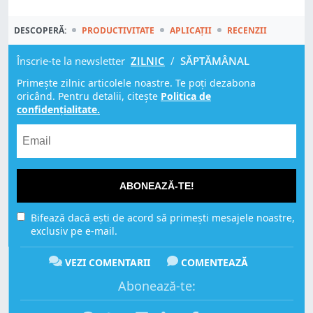
DESCOPERĂ:
PRODUCTIVITATE
APLICAȚII
RECENZII
Înscrie-te la newsletter
ZILNIC
/
SĂPTĂMÂNAL
Primește zilnic articolele noastre. Te poți dezabona
oricând. Pentru detalii, citește
Politica de
confidențialitate.
ABONEAZĂ-TE!
Bifează dacă ești de acord să primești mesajele noastre,
exclusiv pe e-mail.
VEZI COMENTARII
COMENTEAZĂ
Abonează-te: