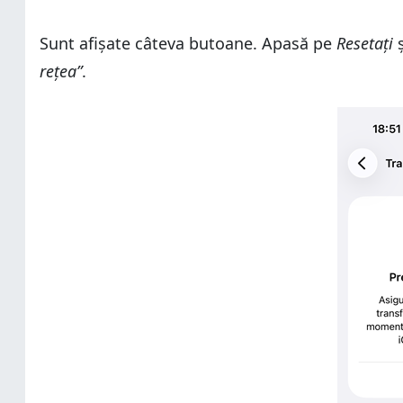
Sunt afișate câteva butoane. Apasă pe
Resetați
ș
rețea”
.