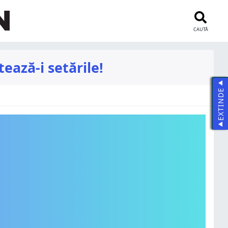
CAUTĂ
ează-i setările!
EXTINDE