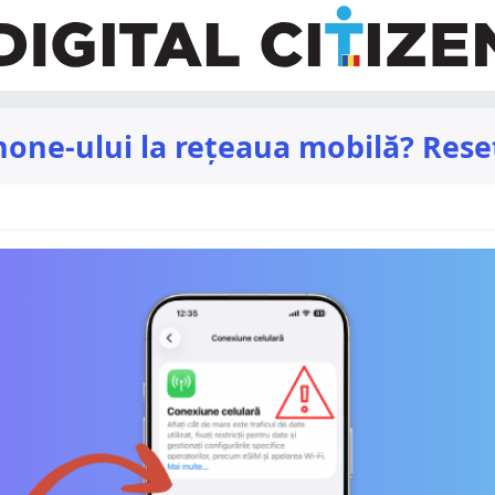
one-ului la rețeaua mobilă? Reset