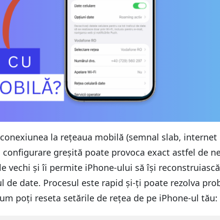
onexiunea la rețeaua mobilă (semnal slab, internet le
 O configurare greșită poate provoca exact astfel de nep
e vechi și îi permite iPhone‑ului să își reconstruias
l de date. Procesul este rapid și-ți poate rezolva pr
cum poți reseta setările de rețea de pe iPhone‑ul tău: