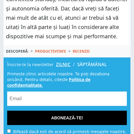
și autonomia oferită. Dar, dacă vreți să faceți
mai mult de atât cu el, atunci ar trebui să vă
uitați în altă parte și luați în considerare alte
dispozitive mai scumpe și mai performante.
DESCOPERĂ:
PRODUCTIVITATE
RECENZII
Înscrie-te la newsletter
ZILNIC
/
SĂPTĂMÂNAL
Primește zilnic articolele noastre. Te poți dezabona
oricând. Pentru detalii, citește
Politica de
confidențialitate.
ABONEAZĂ-TE!
Bifează dacă ești de acord să primești mesajele noastre,