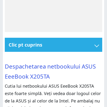
Clic pt cuprins
Despachetarea netbookului ASUS EeeBook X205TA
Despachetarea netbookului ASUS EeeBook X205TA
Specificațiile Hardware
Despachetarea netbookului ASUS
Specificațiile Hardware
Utilizarea lui ASUS EeeBook X205TA
EeeBook X205TA
Utilizarea lui ASUS EeeBook X205TA
Aplicațiile preinstalate pe ASUS EeeBook X205TA
Aplicațiile preinstalate pe ASUS EeeBook X205TA
Performanța în teste sintetice
Cutia lui netbookului ASUS EeeBook X205TA
Performanța în teste sintetice
Verdict
este foarte simplă. Veți vedea doar logoul celor
Verdict
de la ASUS și al celor de la Intel. Pe ambalaj nu