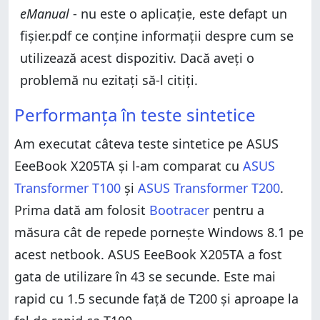
eManual
- nu este o aplicație, este defapt un
fișier.pdf ce conține informații despre cum se
utilizează acest dispozitiv. Dacă aveți o
problemă nu ezitați să-l citiți.
Performanța în teste sintetice
Am executat câteva teste sintetice pe ASUS
EeeBook X205TA și l-am comparat cu
ASUS
Transformer T100
și
ASUS Transformer T200
.
Prima dată am folosit
Bootracer
pentru a
măsura cât de repede pornește Windows 8.1 pe
acest netbook. ASUS EeeBook X205TA a fost
gata de utilizare în 43 se secunde. Este mai
rapid cu 1.5 secunde față de T200 și aproape la