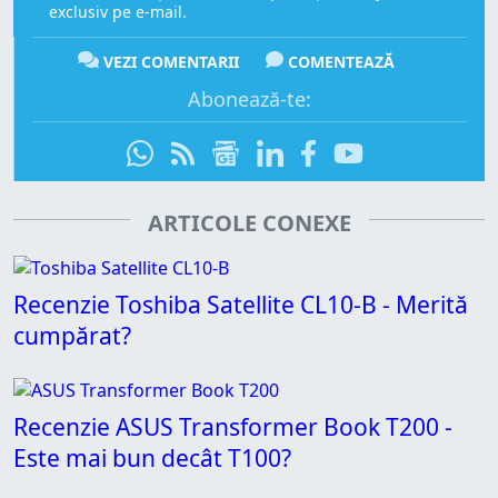
exclusiv pe e-mail.
VEZI COMENTARII
COMENTEAZĂ
Abonează-te:
ARTICOLE CONEXE
Recenzie Toshiba Satellite CL10-B - Merită
cumpărat?
Recenzie ASUS Transformer Book T200 -
Este mai bun decât T100?