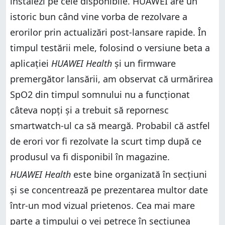
instalezi pe cele disponibile. HUAWEI are un
istoric bun când vine vorba de rezolvare a
erorilor prin actualizări post-lansare rapide. În
timpul testării mele, folosind o versiune beta a
aplicației
HUAWEI Health
și un firmware
premergător lansării, am observat că urmărirea
SpO2 din timpul somnului nu a funcționat
câteva nopți și a trebuit să repornesc
smartwatch-ul ca să meargă. Probabil că astfel
de erori vor fi rezolvate la scurt timp după ce
produsul va fi disponibil în magazine.
HUAWEI Health
este bine organizată în secțiuni
și se concentrează pe prezentarea multor date
într-un mod vizual prietenos. Cea mai mare
parte a timpului o vei petrece în secțiunea