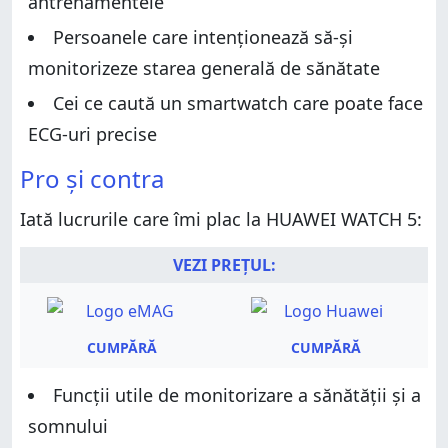
antrenamentele
Îți place HUAWEI WATCH 5?
Persoanele care intenționează să-și
monitorizeze starea generală de sănătate
Cei ce caută un smartwatch care poate face
ECG-uri precise
Pro și contra
Iată lucrurile care îmi plac la HUAWEI WATCH 5:
VEZI PREȚUL:
CUMPĂRĂ
CUMPĂRĂ
Funcții utile de monitorizare a sănătății și a
somnului