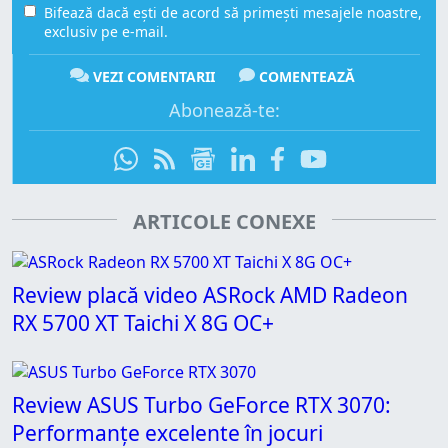
Bifează dacă ești de acord să primești mesajele noastre,
exclusiv pe e-mail.
VEZI COMENTARII
COMENTEAZĂ
Abonează-te:
ARTICOLE CONEXE
Review placă video ASRock AMD Radeon
RX 5700 XT Taichi X 8G OC+
Review ASUS Turbo GeForce RTX 3070:
Performanțe excelente în jocuri