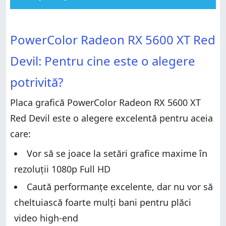
PowerColor Radeon RX 5600 XT Red Devil: Pentru
cine este o alegere potrivită?
PowerColor Radeon RX 5600 XT Red Devil: Pentru
PowerColor Radeon RX 5600 XT Red
cine este o alegere potrivită?
Pro și contra
Pro și contra
Verdict
Devil: Pentru cine este o alegere
Verdict
Despachetarea PowerColor Radeon RX 5600 XT Red
potrivită?
Devil
Despachetarea PowerColor Radeon RX 5600 XT Red
Devil
Specificații hardware și design
Placa grafică PowerColor Radeon RX 5600 XT
Specificații hardware și design
Performanțe în jocuri și benchmark-uri
Red Devil este o alegere excelentă pentru aceia
Performanțe în jocuri și benchmark-uri
Aplicații incluse
care:
Aplicații incluse
Ce părere ai despre PowerColor Radeon RX 5600 XT
Red Devil?
Ce părere ai despre PowerColor Radeon RX 5600 XT
Vor să se joace la setări grafice maxime în
Red Devil?
rezoluții 1080p Full HD
Caută performanțe excelente, dar nu vor să
cheltuiască foarte mulți bani pentru plăci
video high-end