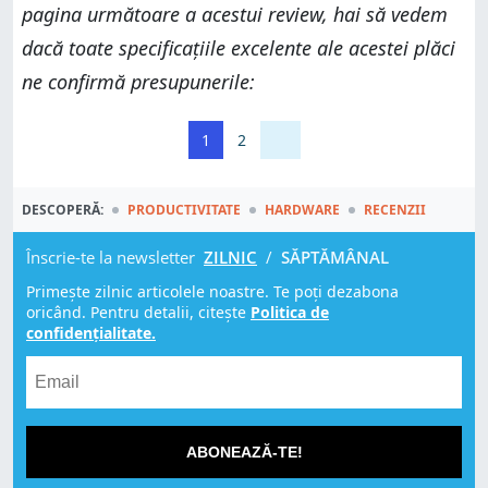
pagina următoare a acestui review, hai să vedem
dacă toate specificațiile excelente ale acestei plăci
ne confirmă presupunerile:
1
2
DESCOPERĂ:
PRODUCTIVITATE
HARDWARE
RECENZII
Înscrie-te la newsletter
ZILNIC
/
SĂPTĂMÂNAL
Primește zilnic articolele noastre. Te poți dezabona
oricând. Pentru detalii, citește
Politica de
confidențialitate.
ABONEAZĂ-TE!