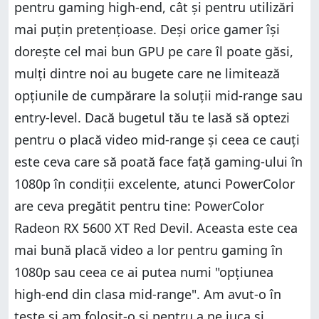
pentru gaming high-end, cât și pentru utilizări
mai puțin pretențioase. Deși orice gamer își
dorește cel mai bun GPU pe care îl poate găsi,
mulți dintre noi au bugete care ne limitează
opțiunile de cumpărare la soluții mid-range sau
entry-level. Dacă bugetul tău te lasă să optezi
pentru o placă video mid-range și ceea ce cauți
este ceva care să poată face față gaming-ului în
1080p în condiții excelente, atunci PowerColor
are ceva pregătit pentru tine: PowerColor
Radeon RX 5600 XT Red Devil. Aceasta este cea
mai bună placă video a lor pentru gaming în
1080p sau ceea ce ai putea numi "opțiunea
high-end din clasa mid-range". Am avut-o în
teste și am folosit-o și pentru a ne juca și