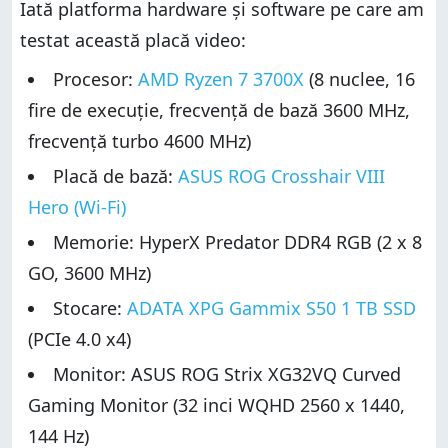
Iată platforma hardware și software pe care am
testat această placă video:
Procesor:
AMD Ryzen 7 3700X
(8 nuclee, 16
fire de execuție, frecvență de bază 3600 MHz,
frecvență turbo 4600 MHz)
Placă de bază:
ASUS ROG Crosshair VIII
Hero (Wi-Fi)
Memorie: HyperX Predator DDR4 RGB (2 x 8
GO, 3600 MHz)
Stocare:
ADATA XPG Gammix S50 1 TB SSD
(PCIe 4.0 x4)
Monitor: ASUS ROG Strix XG32VQ Curved
Gaming Monitor (32 inci WQHD 2560 x 1440,
144 Hz)