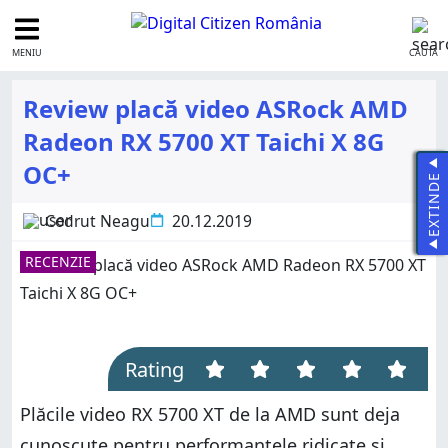
MENIU
CAUTĂ
Review placă video ASRock AMD
Radeon RX 5700 XT Taichi X 8G
OC+
EXTINDE
Codrut Neagu
20.12.2019
RECENZIE
Rating
Plăcile video RX 5700 XT de la AMD sunt deja
cunoscute pentru performanțele ridicate și