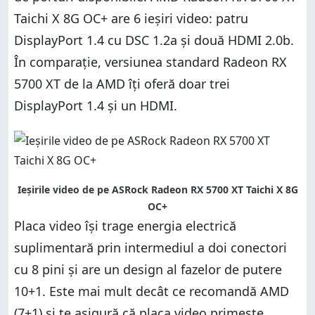
Taichi X 8G OC+ are 6 ieșiri video: patru
DisplayPort 1.4 cu DSC 1.2a și două HDMI 2.0b.
În comparație, versiunea standard Radeon RX
5700 XT de la AMD îți oferă doar trei
DisplayPort 1.4 și un HDMI.
Ieșirile video de pe ASRock Radeon RX 5700 XT Taichi X 8G
OC+
Placa video își trage energia electrică
suplimentară prin intermediul a doi conectori
cu 8 pini și are un design al fazelor de putere
10+1. Este mai mult decât ce recomandă AMD
(7+1) și te asigură că placa video primește