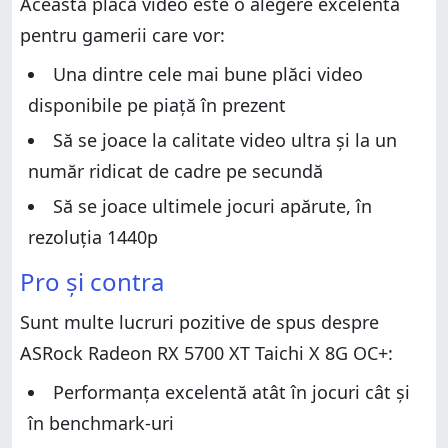
Această placă video este o alegere excelentă
Design și specificații hardware
Performanțe în jocuri și benchmark-uri
pentru gamerii care vor:
Performanțe în jocuri și benchmark-uri
Aplicații incluse
Aplicații incluse
Una dintre cele mai bune plăci video
Ce părere ai despre ASRock Radeon RX 5700 XT
Taichi X 8G OC+?
disponibile pe piață în prezent
Ce părere ai despre ASRock Radeon RX 5700 XT
Taichi X 8G OC+?
Să se joace la calitate video ultra și la un
număr ridicat de cadre pe secundă
Să se joace ultimele jocuri apărute, în
rezoluția 1440p
Pro și contra
Sunt multe lucruri pozitive de spus despre
ASRock Radeon RX 5700 XT Taichi X 8G OC+:
Performanța excelentă atât în jocuri cât și
în benchmark-uri