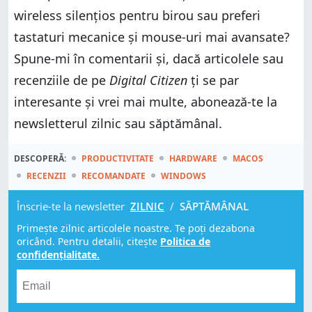
wireless silențios pentru birou sau preferi
tastaturi mecanice și mouse-uri mai avansate?
Spune-mi în comentarii și, dacă articolele sau
recenziile de pe
Digital Citizen
ți se par
interesante și vrei mai multe, abonează-te la
newsletterul zilnic sau săptămânal.
DESCOPERĂ:
PRODUCTIVITATE
HARDWARE
MACOS
RECENZII
RECOMANDATE
WINDOWS
Înscrie-te la newsletter
ZILNIC
/
SĂPTĂMÂNAL
Primește zilnic articolele noastre. Te poți dezabona
oricând. Pentru detalii, citește
Politica de
confidențialitate.