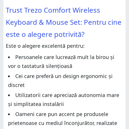
Pentru cine este o alegere potrivită?
Trust Trezo Comfort Wireless Keyboard & Mouse Set:
Trust Trezo Comfort Wireless
Pentru cine este o alegere potrivită?
Pro și contra
Pro și contra
Verdict
Keyboard & Mouse Set: Pentru cine
Verdict
Despachetarea Trust Trezo Comfort Wireless
este o alegere potrivită?
Keyboard & Mouse Set
Despachetarea Trust Trezo Comfort Wireless
Keyboard & Mouse Set
Design și specificații hardware
Este o alegere excelentă pentru:
Design și specificații hardware
Experiența de utilizare a kitului Trust Trezo Comfort
Wireless Keyboard & Mouse
Experiența de utilizare a kitului Trust Trezo Comfort
Persoanele care lucrează mult la birou și
Wireless Keyboard & Mouse
Drivere și software
vor o tastatură silențioasă
Drivere și software
Ce părere ai despre Trust Trezo Comfort Wireless
Cei care preferă un design ergonomic și
Keyboard & Mouse Set?
Ce părere ai despre Trust Trezo Comfort Wireless
Keyboard & Mouse Set?
discret
Utilizatorii care apreciază autonomia mare
și simplitatea instalării
Oameni care pun accent pe produsele
prietenoase cu mediul înconjurător, realizate