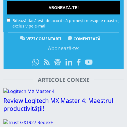
ABONEAZĂ-TE!
Bifează dacă ești de acord să primești mesajele noastre,
exclusiv pe e-mail.
VEZI COMENTARII
COMENTEAZĂ
Abonează-te:
ARTICOLE CONEXE
Review Logitech MX Master 4: Maestrul
productivității!