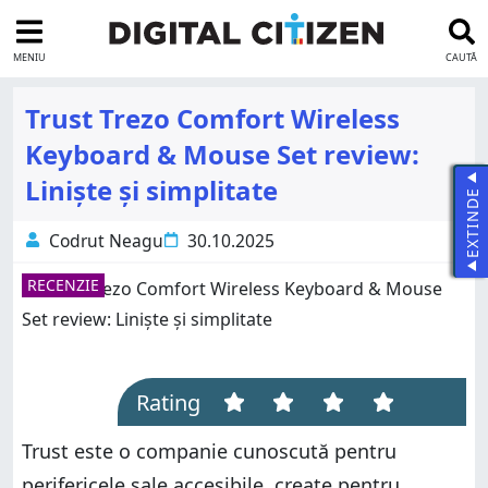
MENIU
CAUTĂ
Trust Trezo Comfort Wireless
Keyboard & Mouse Set review:
Liniște și simplitate
EXTINDE
Codrut Neagu
30.10.2025
RECENZIE
Rating
Trust este o companie cunoscută pentru
perifericele sale accesibile, create pentru