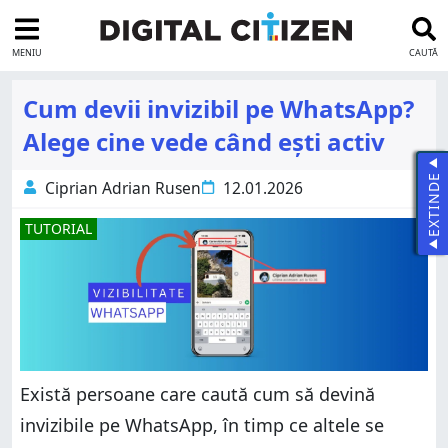
MENIU
CAUTĂ
Cum devii invizibil pe WhatsApp?
Alege cine vede când ești activ
EXTINDE
Ciprian Adrian Rusen
12.01.2026
TUTORIAL
Există persoane care caută cum să devină
invizibile pe WhatsApp, în timp ce altele se