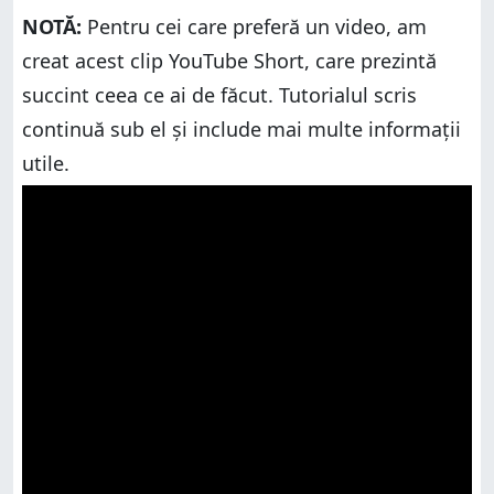
a accesat aplicația ultima oară
NOTĂ:
Pentru cei care preferă un video, am
Cum devin “invizibil” pe WhatsApp: setările pentru
creat acest clip YouTube Short, care prezintă
ultima accesare și starea online
succint ceea ce ai de făcut. Tutorialul scris
Cum poți deduce că un contact este online, chiar
dacă și-a setat WhatsApp să fie “invizibil”?
continuă sub el și include mai multe informații
Tu cum ți-ai setat WhatsApp?
utile.