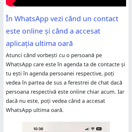
În WhatsApp vezi când un contact este online și când
În WhatsApp vezi când un contact
a accesat aplicația ultima oară
Cum devin “invizibil” pe WhatsApp: setările pentru
este online și când a accesat
ultima accesare și starea online
Cum poți deduce că un contact este online, chiar
aplicația ultima oară
dacă și-a setat WhatsApp să fie “invizibil”?
Tu cum ți-ai setat WhatsApp?
Atunci când vorbești cu o persoană pe
WhatsApp care este în agenda ta de contacte și
tu ești în agenda persoanei respective, poți
vedea în partea de sus a ferestrei de chat dacă
persoana respectivă este online chiar acum. Iar
dacă nu este, poți vedea când a accesat
WhatsApp ultima oară.