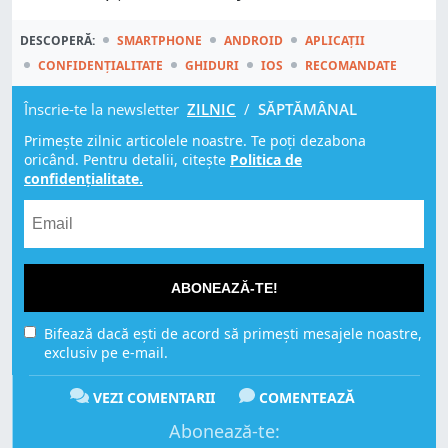
DESCOPERĂ:
SMARTPHONE
ANDROID
APLICAȚII
CONFIDENȚIALITATE
GHIDURI
IOS
RECOMANDATE
Înscrie-te la newsletter
ZILNIC
/
SĂPTĂMÂNAL
Primește zilnic articolele noastre. Te poți dezabona
oricând. Pentru detalii, citește
Politica de
confidențialitate.
ABONEAZĂ-TE!
Bifează dacă ești de acord să primești mesajele noastre,
exclusiv pe e-mail.
VEZI COMENTARII
COMENTEAZĂ
Abonează-te: