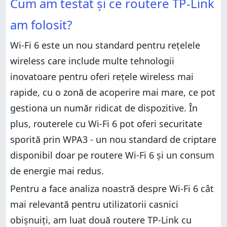
Cum am testat și ce routere TP-Link
TP-Link Archer AX10: Wi-Fi 6 vs. Wi-Fi 5 vs. Wi-Fi 4
TP-Link Archer AX50: Wi-Fi 6 vs. Wi-Fi 5 și Wi-Fi 6 vs.
am folosit?
TP-Link Archer AX50: Wi-Fi 6 vs. Wi-Fi 5 și Wi-Fi 6 vs.
Wi-Fi 4
Wi-Fi 4
Wi-Fi 6 este un nou standard pentru rețelele
Ce model de router TP-Link Archer cu Wi-Fi 6 îți
wireless care include multe tehnologii
Ce model de router TP-Link Archer cu Wi-Fi 6 îți
place cel mai mult?
inovatoare pentru oferi rețele wireless mai
place cel mai mult?
rapide, cu o zonă de acoperire mai mare, ce pot
gestiona un număr ridicat de dispozitive. În
plus, routerele cu Wi-Fi 6 pot oferi securitate
sporită prin WPA3 - un nou standard de criptare
disponibil doar pe routere Wi-Fi 6 și un consum
de energie mai redus.
Pentru a face analiza noastră despre Wi-Fi 6 cât
mai relevantă pentru utilizatorii casnici
obișnuiți, am luat două routere TP-Link cu