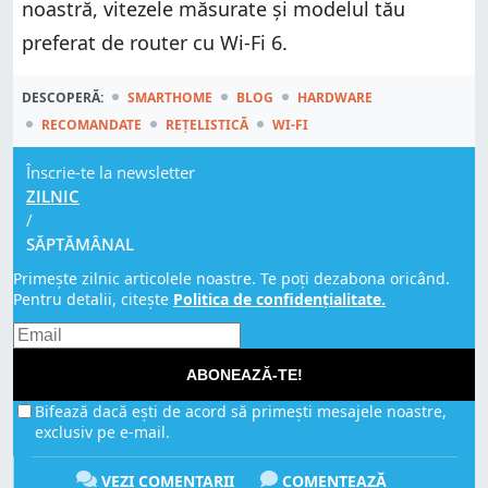
noastră, vitezele măsurate și modelul tău
preferat de router cu Wi-Fi 6.
DESCOPERĂ:
SMARTHOME
BLOG
HARDWARE
RECOMANDATE
REȚELISTICĂ
WI-FI
Înscrie-te la newsletter
ZILNIC
/
SĂPTĂMÂNAL
Primește zilnic articolele noastre. Te poți dezabona oricând.
Pentru detalii, citește
Politica de confidențialitate.
ABONEAZĂ-TE!
Bifează dacă ești de acord să primești mesajele noastre,
exclusiv pe e-mail.
VEZI COMENTARII
COMENTEAZĂ