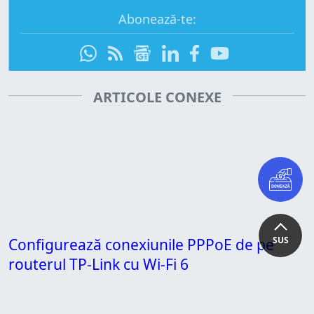
Abonează-te:
ARTICOLE CONEXE
SUS
Configurează conexiunile PPPoE de pe
routerul TP-Link cu Wi-Fi 6