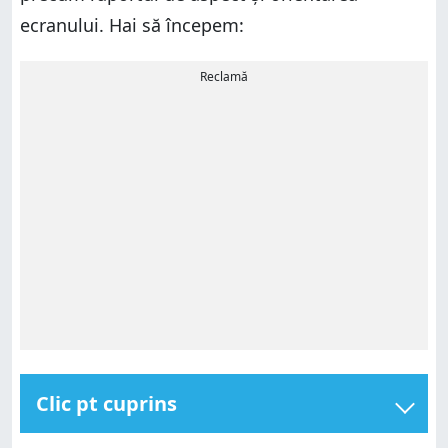
ecranului. Hai să începem:
Reclamă
Clic pt cuprins
Totul a început cu IBM și CGA