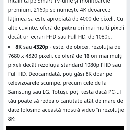
întâlnită pe Smart TV-urile și monitoarele
premium. 2160p se numește 4K deoarece
lățimea sa este apropiată de 4000 de pixeli. Cu
alte cuvinte, oferă de
patru
ori mai mulți pixeli
decât un ecran FHD sau Full HD, de 1080p.
8K
sau
4320p
- este, de obicei, rezoluția de
7680 x 4320 pixeli, ce oferă de
16
ori mai mulți
pixeli decât rezoluția standard 1080p FHD sau
Full HD. Deocamdată, poți găsi 8K doar pe
televizoarele scumpe, precum cele de la
Samsung sau LG. Totuși, poți testa dacă PC-ul
tău poate să redea o cantitate atât de mare de
date folosind această mostră video în rezoluție
8K: