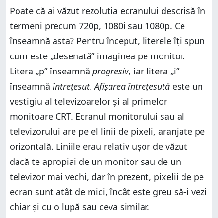
Poate că ai văzut rezoluția ecranului descrisă în
termeni precum 720p, 1080i sau 1080p. Ce
înseamnă asta? Pentru început, literele îți spun
cum este „desenată” imaginea pe monitor.
Litera „p” înseamnă
progresiv
, iar litera „i”
înseamnă
întrețesut
.
Afișarea întrețesută
este un
vestigiu al televizoarelor și al primelor
monitoare CRT. Ecranul monitorului sau al
televizorului are pe el linii de pixeli, aranjate pe
orizontală. Liniile erau relativ ușor de văzut
dacă te apropiai de un monitor sau de un
televizor mai vechi, dar în prezent, pixelii de pe
ecran sunt atât de mici, încât este greu să-i vezi
chiar și cu o lupă sau ceva similar.