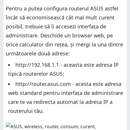
2. Deconectează de la router dispozitivele pe care nu
le folosești
3. Dezactivează rețelele wireless emise pe care nu le
Pentru a putea configura routerul ASUS astfel
folosești
3. Dezactivează rețelele wireless emise pe care nu le
încât să economisească cât mai mult curent
folosești
4. Ajustează puterea de transmisie a rețelei wireless
posibil, trebuie să îi accesezi interfața de
4. Ajustează puterea de transmisie a rețelei wireless
5. Creează un program pentru emiterea rețelei
wireless
administrare. Deschide un browser web, pe
5. Creează un program pentru emiterea rețelei
wireless
Ești mulțumit de consumul de curent al routerului
orice calculator din rețea, și mergi la una dintre
tău ASUS?
Ești mulțumit de consumul de curent al routerului
următoarele două adrese:
tău ASUS?
http://192.168.1.1 - aceasta este adresa IP
tipică routerelor ASUS;
http://router.asus.com - acesta este adresa
web standard pentru interfața de administrare
care te va redirecta automat la adresa IP a
routerului tău.