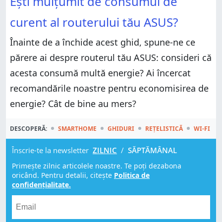
Ești mulțumit de consumul de
curent al routerului tău ASUS?
Înainte de a închide acest ghid, spune-ne ce
părere ai despre routerul tău ASUS: consideri că
acesta consumă multă energie? Ai încercat
recomandările noastre pentru economisirea de
energie? Cât de bine au mers?
DESCOPERĂ:
SMARTHOME
GHIDURI
REȚELISTICĂ
WI-FI
Înscrie-te la newsletter
ZILNIC
/
SĂPTĂMÂNAL
Primește zilnic articolele noastre. Te poți dezabona
oricând. Pentru detalii, citește
Politica de
confidențialitate.