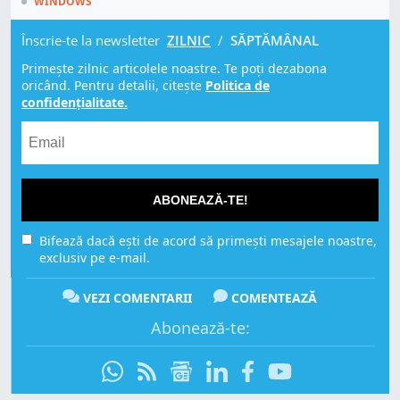
WINDOWS
Înscrie-te la newsletter
ZILNIC
/
SĂPTĂMÂNAL
Primește zilnic articolele noastre. Te poți dezabona
oricând. Pentru detalii, citește
Politica de
confidențialitate.
ABONEAZĂ-TE!
Bifează dacă ești de acord să primești mesajele noastre,
exclusiv pe e-mail.
VEZI COMENTARII
COMENTEAZĂ
Abonează-te: