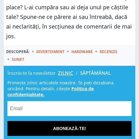
place? L-ai cumpăra sau ai deja unul pe căștile
tale? Spune-ne ce părere ai sau întreabă, dacă
ai neclarități, în secțiunea de comentarii de mai
jos.
DESCOPERĂ:
DIVERTISMENT
HARDWARE
RECENZII
SUNET
Înscrie-te la newsletter
ZILNIC
/
SĂPTĂMÂNAL
Primește zilnic articolele noastre. Te poți dezabona
oricând. Pentru detalii, citește
Politica de
confidențialitate.
ABONEAZĂ-TE!