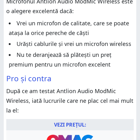
Microfonul Antlion Audio ModMic Wireless este
Design și specificații hardware
Experiența de utilizare a microfonului Antlion Audio
o alegere excelentă dacă:
ModMic Wireless
Experiența de utilizare a microfonului Antlion Audio
ModMic Wireless
Ce părere ai despre microfonul Antlion Audio
Vrei un microfon de calitate, care se poate
ModMic Wireless?
Ce părere ai despre microfonul Antlion Audio
atașa la orice pereche de căști
ModMic Wireless?
Urăști cablurile și vrei un microfon wireless
Nu te deranjează să plătești un preț
premium pentru un microfon excelent
Pro și contra
După ce am testat Antlion Audio ModMic
Wireless, iată lucrurile care ne plac cel mai mult
la el:
VEZI PREȚUL: