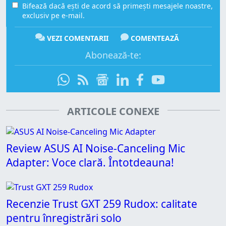
Bifează dacă ești de acord să primești mesajele noastre,
exclusiv pe e-mail.
VEZI COMENTARII
COMENTEAZĂ
Abonează-te:
ARTICOLE CONEXE
Review ASUS AI Noise-Canceling Mic
Adapter: Voce clară. Întotdeauna!
Recenzie Trust GXT 259 Rudox: calitate
pentru înregistrări solo