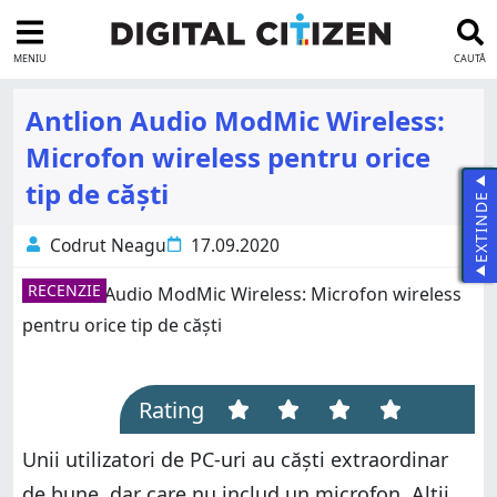
MENIU
CAUTĂ
Antlion Audio ModMic Wireless:
Microfon wireless pentru orice
tip de căști
EXTINDE
Codrut Neagu
17.09.2020
RECENZIE
Rating
Unii utilizatori de PC-uri au căști extraordinar
de bune, dar care nu includ un microfon. Alții