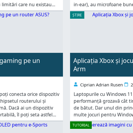
u limitări care nu existau
in‑ear), au microfoane bune
mium pentru a avea acces
de cerințe, știu, dar din fer
ȘTIRE
e gaming pe un
Aplicația Xbox și jo
Arm
Ciprian Adrian Rusen
2
ți conecta orice dispozitiv
Laptopurile cu Windows 11
chipsetul routerului și
performanță grozavă cât ti
ă. Dacă ai un dispozitiv
de bătut. Dar unul din prin
bilă, îl poți seta astfel
multe jocuri pentru Window
lasă de dorit. Din fericire, 
TUTORIAL