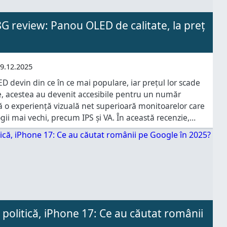
review: Panou OLED de calitate, la preț
9.12.2025
 devin din ce în ce mai populare, iar prețul lor scade
ne, acestea au devenit accesibile pentru un număr
ă o experiență vizuală net superioară monitoarelor care
gii mai vechi, precum IPS și VA. În această recenzie,
, GIGABYTE MO27Q28G, care vine cu specificații
 politică, iPhone 17: Ce au căutat românii