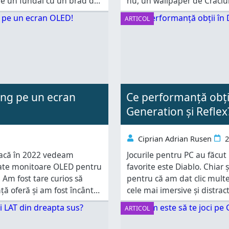
de un fundal cu un brad de
nu, un wallpaper de Crăciun
fundal de Crăciun drăguț p
ARTICOL
ng pe un ecran
Ce performanță obți
Generation și Reflex
Ciprian Adrian Rusen
2
Dacă în 2022 vedeam
Jocurile pentru PC au făcut
sate monitoare OLED pentru
favorite este Diablo. Chiar
 Am fost tare curios să
pentru că am dat clic multe 
nță oferă și am fost încântat
cele mai imersive și distrac
oul
2000. Au trecut mulți ani
ARTICOL