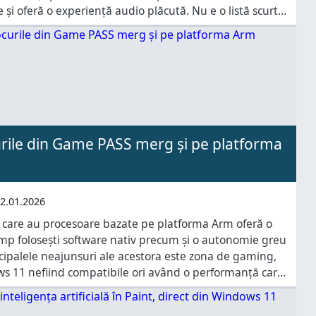
 și oferă o experiență audio plăcută. Nu e o listă scurtă
icire există pe piață
curile din Game PASS merg și pe platforma
2.01.2026
 care au procesoare bazate pe platforma Arm oferă o
mp folosești software nativ precum și o autonomie greu
cipalele neajunsuri ale acestora este zona de gaming,
s 11 nefiind compatibile ori având o performanță care
Microsoft a venit cu o veste foarte bună: atât