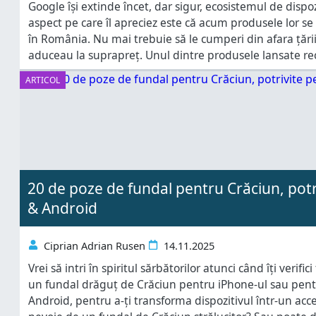
Google își extinde încet, dar sigur, ecosistemul de dispo
aspect pe care îl apreciez este că acum produsele lor se 
în România. Nu mai trebuie să le cumperi din afara țări
aduceau la suprapreț. Unul dintre produsele lansate re
Pixel Buds 2a - un produs destinat
ARTICOL
20 de poze de fundal pentru Crăciun, pot
& Android
Ciprian Adrian Rusen
14.11.2025
Vrei să intri în spiritul sărbătorilor atunci când îți verific
un fundal drăguț de Crăciun pentru iPhone-ul sau pen
Android, pentru a-ți transforma dispozitivul într-un acces