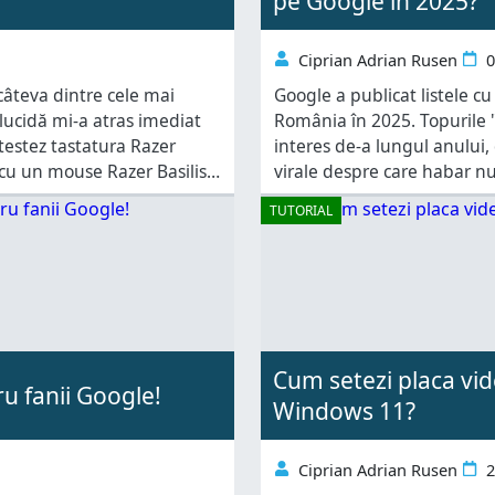
pe Google în 2025?
Ciprian Adrian Rusen
0
câteva dintre cele mai
Google a publicat listele cu
slucidă mi-a atras imediat
România în 2025. Topurile 
testez tastatura Razer
interes de-a lungul anului, 
u un mouse Razer Basilisk
virale despre care habar nu 
artificială. Dacă ești curios
TUTORIAL
Cum setezi placa vide
u fanii Google!
Windows 11?
Ciprian Adrian Rusen
2