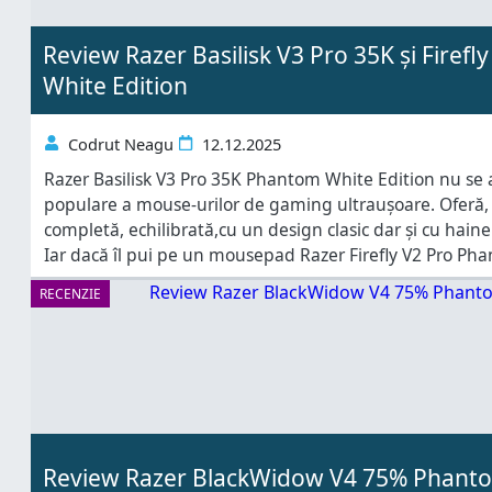
Review Razer Basilisk V3 Pro 35K și Firef
White Edition
Codrut Neagu
12.12.2025
Razer Basilisk V3 Pro 35K Phantom White Edition nu se 
populare a mouse-urilor de gaming ultraușoare. Oferă, 
completă, echilibrată,cu un design clasic dar și cu hain
Iar dacă îl pui pe un mousepad Razer Firefly V2 Pro Pha
bucura de o combinație în care designul premium, ilu
RECENZIE
Review Razer BlackWidow V4 75% Phanto