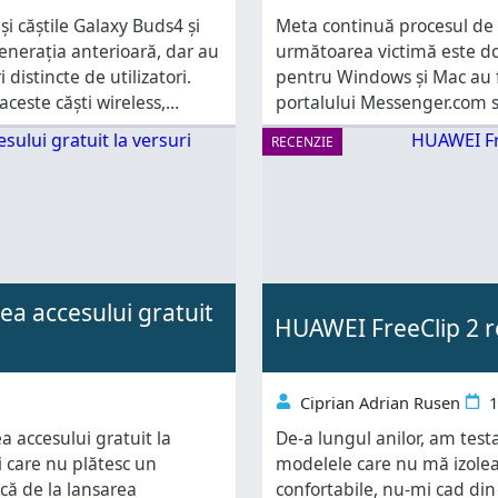
i căștile Galaxy Buds4 și
Meta continuă procesul de „c
enerația anterioară, dar au
următoarea victimă este d
 distincte de utilizatori.
pentru Windows și Mac au f
aceste căști wireless,
portalului Messenger.com să 
diferențele de design, specificații și preț, citește acest articol: Design și
această schimbare, când va 
RECENZIE
a accesului gratuit
HUAWEI FreeClip 2 re
Ciprian Adrian Rusen
1
 accesului gratuit la
De-a lungul anilor, am test
i care nu plătesc un
modelele care nu mă izolea
că de la lansarea
confortabile, nu-mi cad di