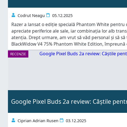
Codrut Neagu
05.12.2025
Razer a lansat o ediție specială Phantom White pentru 
apreciate periferice ale sale, iar combinația lor alb tran
atenția. Drept urmare, am vrut să văd personal și să să 
BlackWidow V4 75% Phantom White Edition, împreună c
V3 Pro 35K și un mousepad Razer Firefly V2 Pro, și ele în
RECENZIE
Google Pixel Buds 2a review: Căștile pentr
Ciprian Adrian Rusen
03.12.2025