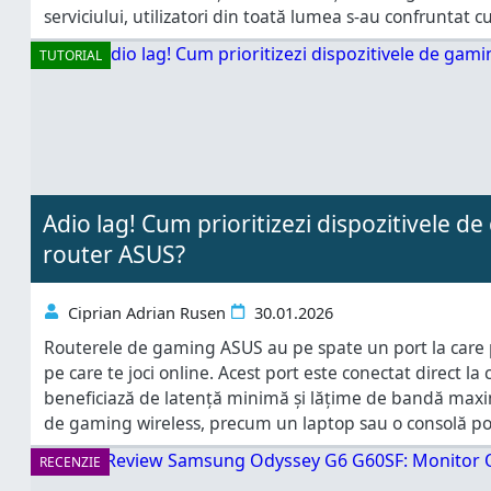
serviciului, utilizatori din toată lumea s-au confruntat c
până acum și au fost forțați să treacă la versiunea Pre
TUTORIAL
nelimitat la versurile melodiilor
Adio lag! Cum prioritizezi dispozitivele d
router ASUS?
Ciprian Adrian Rusen
30.01.2026
Routerele de gaming ASUS au pe spate un port la care po
pe care te joci online. Acest port este conectat direct la 
beneficiază de latență minimă și lățime de bandă maxim
de gaming wireless, precum un laptop sau o consolă porta
încât traficul de gaming generat de acesta să
RECENZIE