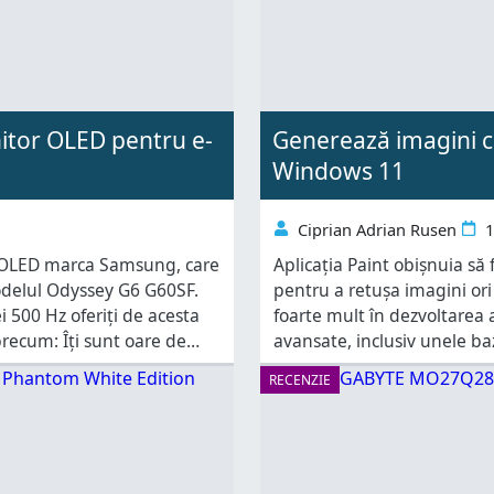
tor OLED pentru e-
Generează imagini cu 
Windows 11
Ciprian Adrian Rusen
1
or OLED marca Samsung, care
Aplicația Paint obișnuia să f
odelul Odyssey G6 G60SF.
pentru a retușa imagini ori 
i 500 Hz oferiți de acesta
foarte mult în dezvoltarea 
 precum: Îți sunt oare de
avansate, inclusiv unele baza
urmare, astăzi poți crea foar
RECENZIE