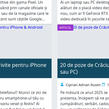
zitive din gama Pixel. Un
Ai un laptop sau PC desktop
vând prin canale oficiale și
alături de o placă video d
i sau de la magazine care le
nou, cum ar fi GeForce RTX 5
cent sunt căștile Google
video dedicată în jocurile tal
cipul grafic integrat, astfel 
ARTICOL
rivite pentru iPhone
20 de poze de Crăciu
sau PC)
Ciprian Adrian Rusen
1
i telefonul? Atunci ce zici de
Pe măsură ce anul 2025 se ap
tru smartphone-ul tău cu
prezența, începem să ne pre
oriu vesel și festiv? Ai
cumpărături, serbări, cadouri