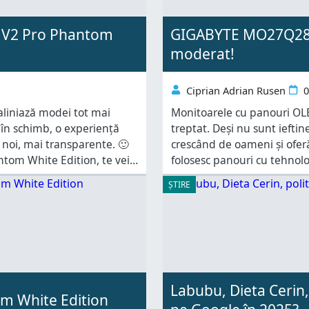
ly V2 Pro Phantom
GIGABYTE MO27Q28G 
moderat!
Ciprian Adrian Rusen
0
aliniază modei tot mai
Monitoarele cu panouri OLED
în schimb, o experiență
treptat. Deși nu sunt iefti
e noi, mai transparente. 🙂
crescând de oameni și ofer
ntom White Edition, te vei
folosesc panouri cu tehnolo
minarea RGB
testez un model interesant
ȘTIRE
remarcabile, la
Labubu, Dieta Cerin,
m White Edition