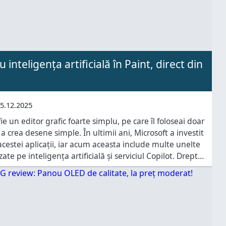
inteligența artificială în Paint, direct din
5.12.2025
ie un editor grafic foarte simplu, pe care îl foloseai doar
a crea desene simple. În ultimii ani, Microsoft a investit
acestei aplicații, iar acum aceasta include multe unelte
te pe inteligența artificială și serviciul Copilot. Drept
te rapid imagini folosind inteligența artificială (AI)