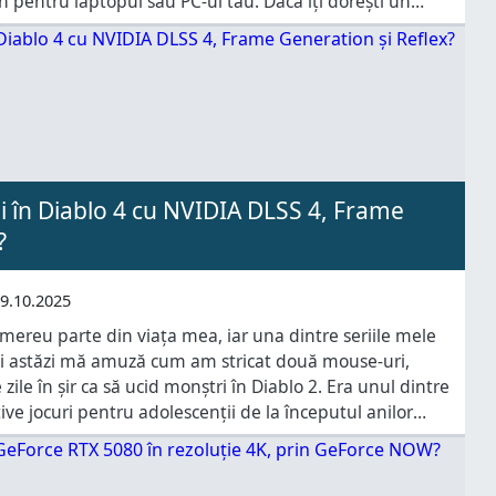
 pentru laptopul sau PC-ul tău. Dacă îți dorești un
entru desktop, ca să
i în Diablo 4 cu NVIDIA DLSS 4, Frame
?
9.10.2025
 mereu parte din viața mea, iar una dintre seriile mele
 și astăzi mă amuză cum am stricat două mouse-uri,
zile în șir ca să ucid monștri în Diablo 2. Era unul dintre
tive jocuri pentru adolescenții de la începutul anilor