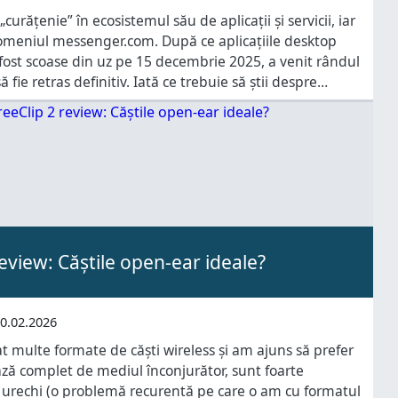
urățenie” în ecosistemul său de aplicații și servicii, iar
omeniul messenger.com. După ce aplicațiile desktop
ost scoase din uz pe 15 decembrie 2025, a venit rândul
fie retras definitiv. Iată ce trebuie să știi despre
fi implementată și cum îți va afecta modul în care
view: Căștile open-ear ideale?
0.02.2026
at multe formate de căști wireless și am ajuns să prefer
ză complet de mediul înconjurător, sunt foarte
n urechi (o problemă recurentă pe care o am cu formatul