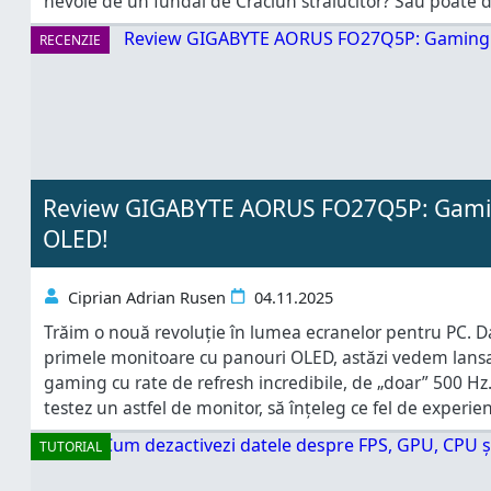
nevoie de un fundal de Crăciun strălucitor? Sau poate 
Crăciun sau un om de zăpadă? Indiferent ce tip de
RECENZIE
Review GIGABYTE AORUS FO27Q5P: Gami
OLED!
Ciprian Adrian Rusen
04.11.2025
Trăim o nouă revoluție în lumea ecranelor pentru PC. 
primele monitoare cu panouri OLED, astăzi vedem lan
gaming cu rate de refresh incredibile, de „doar” 500 Hz.
testez un astfel de monitor, să înțeleg ce fel de experie
când GIGABYTE s-a oferit să-mi trimită pentru review n
TUTORIAL