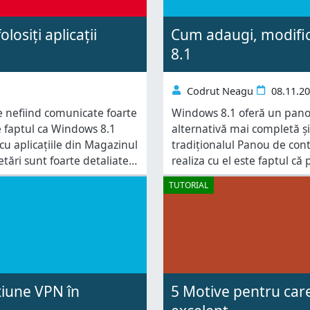
losiți aplicații
Cum adaugi, modific
8.1
Codrut Neagu
08.11.2
e nefiind comunicate foarte
Windows 8.1 oferă un panou
e faptul ca Windows 8.1
alternativă mai completă și
 cu aplicațiile din Magazinul
tradiționalul Panou de contr
tări sunt foarte detaliate
realiza cu el este faptul că 
rau Disponibile în Windows 8 În
poți elimina atunci când nu
TUTORIAL
xiune VPN în
5 Motive pentru care