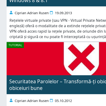
Windows 8 & 8.1
Ciprian Adrian Rusen
19.09.2013
Rețelele virtuale private (sau VPN - Virtual Private Ne
engleză) oferă o modalitate de a extinde rețelele privat
VPN oferă acces rapid la rețele private, de oriunde din 
criptată și sigură ce nu poate fi interceptată cu ușurință
VPN pentru a vă conecta de acasă la rețeaua companiei
TUTORIAL
Securitatea Parolelor – Transformă-ți obic
obiceiuri bune
Ciprian Adrian Rusen
05.10.2012