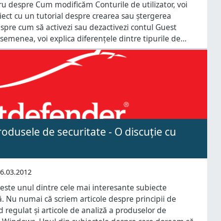
tru despre Cum modificăm Conturile de utilizator, voi
iect cu un tutorial despre crearea sau ștergerea
despre cum să activezi sau dezactivezi contul Guest
asemenea, voi explica diferențele dintre tipurile de
cerca să arăt scenariile de utilizare și limitările pentru
odusele de securitate - O discuție cu
6.03.2012
 este unul dintre cele mai interesante subiecte
. Nu numai că scriem articole despre principii de
 regulat și articole de analiză a produselor de