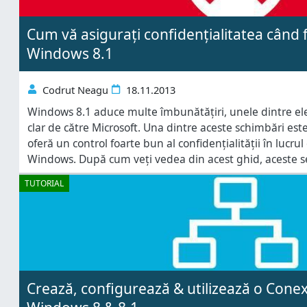
Cum vă asigurați confidențialitatea când fo
Windows 8.1
Codrut Neagu
18.11.2013
Windows 8.1 aduce multe îmbunătățiri, unele dintre el
clar de către Microsoft. Una dintre aceste schimbări est
oferă un control foarte bun al confidențialității în lucrul
Windows. După cum veți vedea din acest ghid, aceste se
și foarte utile. Setările de Confindențialitate ce e
TUTORIAL
Crează, configurează & utilizează o Cone