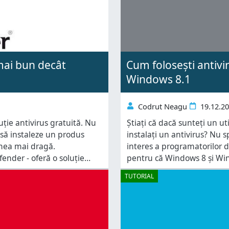
 mai bun decât
Cum folosești antiv
Windows 8.1
Codrut Neagu
19.12.2
uție antivirus gratuită. Nu
Știați că dacă sunteți un 
să instaleze un produs
instalați un antivirus? Nu 
umea mai dragă.
interes a programatorilor 
fender - oferă o soluție
pentru că Windows 8 și Win
ă ofere un balans bun
împotriva majorității amen
TUTORIAL