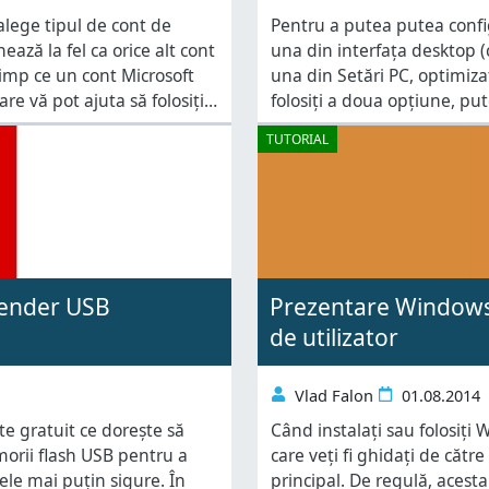
alege tipul de cont de
Pentru a putea putea config
nează la fel ca orice alt cont
una din interfața desktop (
timp ce un cont Microsoft
una din Setări PC, optimizat
re vă pot ajuta să folosiți
folosiți a doua opțiune, put
puteți verifica dacă există 
TUTORIAL
efender USB
Prezentare Windows 8
de utilizator
Vlad Falon
01.08.2014
e gratuit ce dorește să
Când instalați sau folosiț
morii flash USB pentru a
care veți fi ghidați de cătr
nele mai puțin sigure. În
principal. De regulă, acesta v