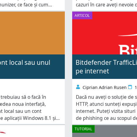
unizer, ce face și cum
cazuri în care aveți nevoie 
poate fi folosit pentru a imuniza memorii amovibile USB. Ce este
pentru prieteni, de exemplu
ARTICOL
nt local sau unul
Bitdefender TrafficL
pe internet
Ciprian Adrian Rusen
1
 trebuiau să o facă în
Dacă nu aveți o soluție de 
 vedea noua interfață,
HTTP, atunci sunteți expuși
nt local sau un cont
internet. Puteți vizita situr
le aplicații Windows 8.1 și
de phishing ce au scopul de
vă permiteți o soluție de s
TUTORIAL