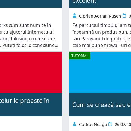
excelent
Ciprian Adrian Rusen
0
tworks cum sunt numite în
Pe parcursul timpului am t
e cu ajutorul Internetului.
înseamnă un produs bun, d
lume, folosind o conexiune
sau Paravanul de protecți
. Puteți folosi o conexiune
cele mai bune firewall-uri de
 la
Windows Firewall oferă cea
TUTORIAL
eiurile proaste în
Cum se crează sau el
Codrut Neagu
26.07.2