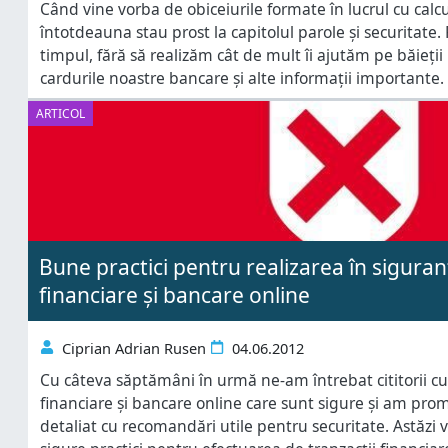
Când vine vorba de obiceiurile formate în lucrul cu calc
întotdeauna stau prost la capitolul parole și securitate.
timpul, fără să realizăm cât de mult îi ajutăm pe băieții 
cardurile noastre bancare și alte informații importante
precum spargerea rețelei Sony PlayStation, atât companii
ARTICOL
Bune practici pentru realizarea în siguranț
financiare și bancare online
Ciprian Adrian Rusen
04.06.2012
Cu câteva săptămâni în urmă ne-am întrebat cititorii cu
financiare și bancare online care sunt sigure și am prom
detaliat cu recomandări utile pentru securitate. Astăzi