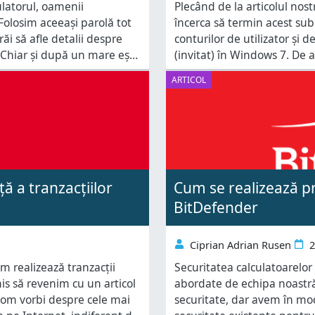
ulatorul, oamenii
Plecând de la articolul nos
 Folosim aceeași parolă tot
încerca să termin acest sub
răi să afle detalii despre
conturilor de utilizator și 
. Chiar și după un mare eșec
(invitat) în Windows 7. De 
le cât și utilizatorii nu au
conturi disponibile și voi în
ARTICOL
fiecare opțiune disponibilă.
ă a tranzacțiilor
Cum se realizează pr
BitDefender
Ciprian Adrian Rusen
2
m realizează tranzacții
Securitatea calculatoarelor
is să revenim cu un articol
abordate de echipa noastră
 vom vorbi despre cele mai
securitate, dar avem în mod