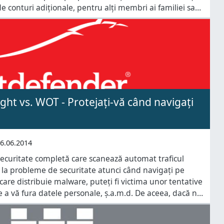
de conturi adiționale, pentru alți membri ai familiei sau
. Crearea conturilor adiționale nu este
ight vs. WOT - Protejați-vă când navigați
6.06.2014
securitate completă care scanează automat traficul
 la probleme de securitate atunci când navigați pe
i care distribuie malware, puteți fi victima unor tentative
 a vă fura datele personale, ș.a.m.d. De aceea, dacă nu
ecuritate mai avansată, gen o suită Internet