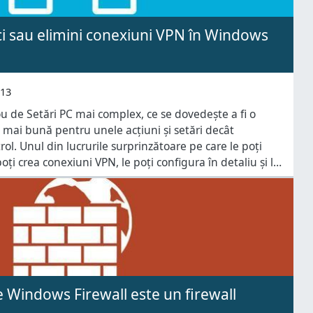
i sau elimini conexiuni VPN în Windows
013
 de Setări PC mai complex, ce se dovedește a fi o
 mai bună pentru unele acțiuni și setări decât
ol. Unul din lucrurile surprinzătoare pe care le poți
poți crea conexiuni VPN, le poți configura în detaliu și le
 mai ai
 Windows Firewall este un firewall