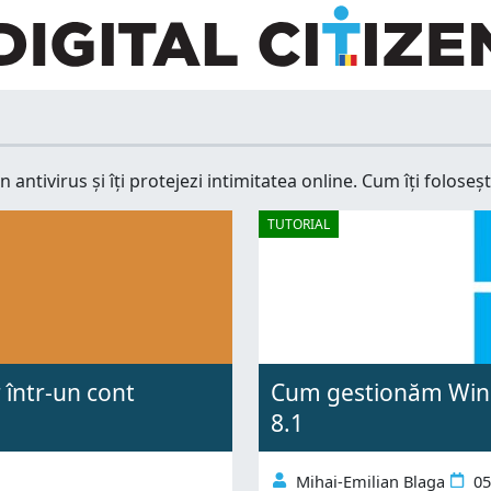
ntivirus și îți protejezi intimitatea online. Cum îți foloseșt
TUTORIAL
 într-un cont
Cum gestionăm Wind
8.1
Mihai-Emilian Blaga
05