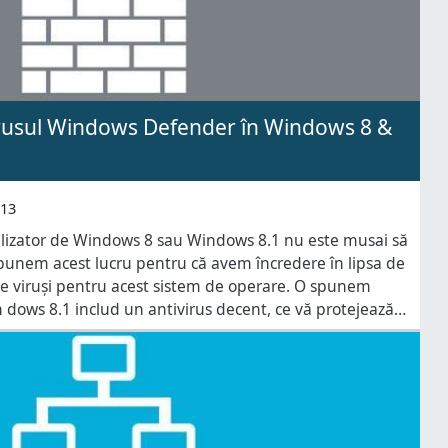
irusul Windows Defender în Windows 8 &
013
utilizator de Windows 8 sau Windows 8.1 nu este musai să
spunem acest lucru pentru că avem încredere în lipsa de
de viruși pentru acest sistem de operare. O spunem
 dows 8.1 includ un antivirus decent, ce vă protejează
ințărilor malware. Windows Defender din