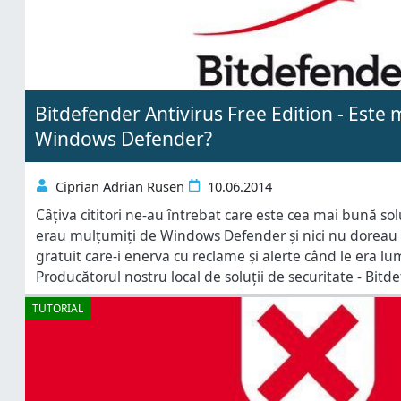
Bitdefender Antivirus Free Edition - Este
Windows Defender?
Ciprian Adrian Rusen
10.06.2014
Câțiva cititori ne-au întrebat care este cea mai bună sol
erau mulțumiți de Windows Defender și nici nu doreau 
gratuit care-i enerva cu reclame și alerte când le era l
Producătorul nostru local de soluții de securitate - Bitde
numită Bitdefender Antivirus Free Edition ce promite s
TUTORIAL