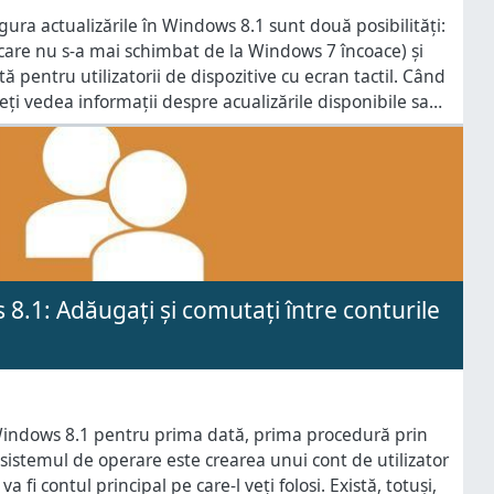
ura actualizările în Windows 8.1 sunt două posibilități:
care nu s-a mai schimbat de la Windows 7 încoace) și
ă pentru utilizatorii de dispozitive cu ecran tactil. Când
eți vedea informații despre acualizările disponibile sau
altele noi. Cu ajutorul acestui articol puteți învăța cum
.1: Adăugați și comutați între conturile
i Windows 8.1 pentru prima dată, prima procedură prin
e sistemul de operare este crearea unui cont de utilizator
a fi contul principal pe care-l veți folosi. Există, totuși,