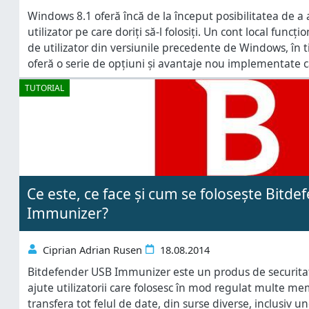
Windows 8.1 oferă încă de la început posibilitatea de a 
utilizator pe care doriți să-l folosiți. Un cont local funcțio
de utilizator din versiunile precedente de Windows, în 
oferă o serie de opțiuni și avantaje nou implementate ca
mai eficient Windows 8.1. Mulți
TUTORIAL
Ce este, ce face și cum se folosește Bitd
Immunizer?
Ciprian Adrian Rusen
18.08.2014
Bitdefender USB Immunizer este un produs de securitat
ajute utilizatorii care folosesc în mod regulat multe me
transfera tot felul de date, din surse diverse, inclusiv u