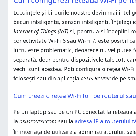
Cum configurezi rețeaua Wi-Fi pentr
Cum creezi o rețea Wi-Fi IoT pe routerul sau pe si
Cum creezi o rețea Wi-Fi IoT din aplicația ASUS Rou
Cum creezi o rețea Wi-Fi IoT din aplicația ASUS Rou
Locuințele și birourile noastre devin mai intelige
Cum configurezi rețeaua Wi-Fi pentru oaspeți
Cum configurezi rețeaua Wi-Fi pentru oaspeți
becuri inteligente, senzori inteligenți. Înțelegi 
Cum creezi o rețea Wi-Fi pentru vizitatori pe rout
Cum creezi o rețea Wi-Fi pentru vizitatori pe rout
Cum creezi o rețea Wi-Fi pentru oaspeți din aplica
Internet of Things (IoT)
și, pentru a-și îndeplini r
Cum creezi o rețea Wi-Fi pentru oaspeți din aplica
Ai întâmpinat probleme la configurarea rețelei tale W
conectivitate Wi-Fi 6 sau Wi-Fi 7, este posibil c
Ai întâmpinat probleme la configurarea rețelei tale W
lucru este problematic, deoarece nu vei putea fo
separată, doar pentru dispozitivele tale IoT, car
vechi sunt acestea. Poți configura o rețea Wi-Fi
folosești sau din aplicația
ASUS Router
de pe sma
Cum creezi o rețea Wi-Fi IoT pe routerul sa
Pe un laptop sau pe un PC conectat la rețeaua 
la
asusrouter.com
sau la
adresa IP a routerului t
În interfața de utilizare a administratorului, se