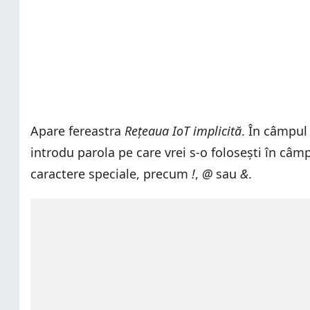
Apare fereastra
Rețeaua IoT implicită
. În câmpu
introdu parola pe care vrei s-o folosești în câm
caractere speciale, precum
!
,
@
sau
&
.