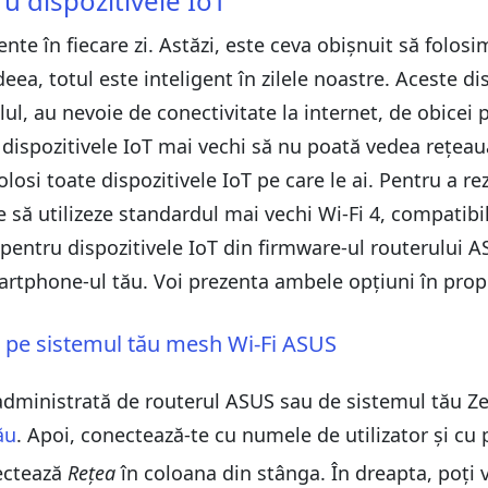
u dispozitivele IoT
stemul tău mesh Wi-Fi ASUS
ter
ter
nte în fiecare zi. Astăzi, este ceva obișnuit să folosim
ideea, totul este inteligent în zilele noastre. Aceste 
erul sau pe sistemul tău mesh Wi-Fi ASUS
erul sau pe sistemul tău mesh Wi-Fi ASUS
ția ASUS Router
olul, au nevoie de conectivitate la internet, de obicei
ția ASUS Router
i-Fi IoT sau pentru oaspeți?
a dispozitivele IoT mai vechi să nu poată vedea rețeau
i-Fi IoT sau pentru oaspeți?
losi toate dispozitivele IoT pe care le ai. Pentru a r
e să utilizeze standardul mai vechi Wi-Fi 4, compatibil
 pentru dispozitivele IoT din firmware-ul routerului A
rtphone-ul tău. Voi prezenta ambele opțiuni în propr
u pe sistemul tău mesh Wi-Fi ASUS
administrată de routerul ASUS sau de sistemul tău Z
ău
. Apoi, conectează-te cu numele de utilizator și cu 
lectează
Rețea
în coloana din stânga. În dreapta, poți 