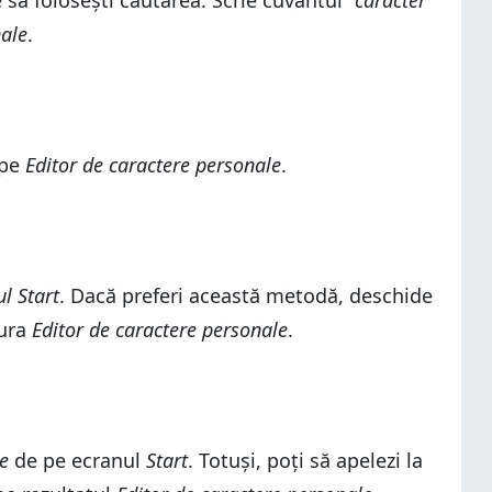
 să folosești căutarea. Scrie cuvântul
"caracter"
nale
.
 pe
Editor de caractere personale
.
l Start
. Dacă preferi această metodă, deschide
tura
Editor de caractere personale
.
le
de pe ecranul
Start
. Totuși, poți să apelezi la