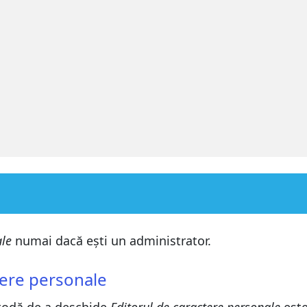
ale
numai dacă ești un administrator.
u a desena un caracter nou
tere personale