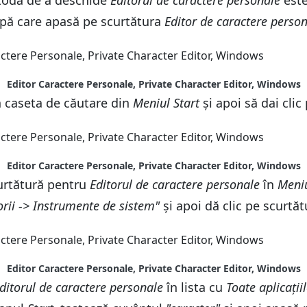
todă de a deschide
Editorul de caractere personale
este
u a desena un caracter nou
lte fonturi
după care apasă pe scurtătura
Editor de caractere perso
lte fonturi
Editor Caractere Personale, Private Character Editor, Windows
a propriile caractere personale
 caseta de căutare din
Meniul Start
și apoi să dai clic
a propriile caractere personale
Editor Caractere Personale, Private Character Editor, Windows
curtătură pentru
Editorul de caractere personale
în
Meniu
rii -> Instrumente de sistem"
și apoi dă clic pe scurtă
Editor Caractere Personale, Private Character Editor, Windows
ditorul de caractere personale
în lista cu
Toate aplicații