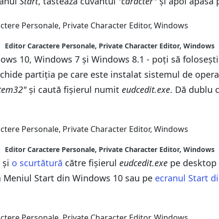
ranul
Start
, tastează cuvântul
"caracter"
și apoi apasă 
Editor Caractere Personale, Private Character Editor, Windows
ws 10, Windows 7 și Windows 8.1 - poți să folosești
schide partiția pe care este instalat sistemul de opera
tem32"
și caută fișierul numit
eudcedit.exe
. Dă dublu 
Editor Caractere Personale, Private Character Editor, Windows
 și
o scurtătură
către fișierul
eudcedit.exe
pe desktop s
a Meniul Start din Windows 10 sau pe
ecranul Start 