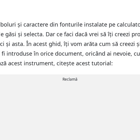
mboluri și caractere din fonturile instalate pe calcul
găsi și selecta. Dar ce faci dacă vrei să îți creezi pr
aci și asta. În acest ghid, îți vom arăta cum să creezi ș
t fi introduse în orice document, oricând ai nevoie, c
ază acest instrument, citește acest tutorial:
Reclamă