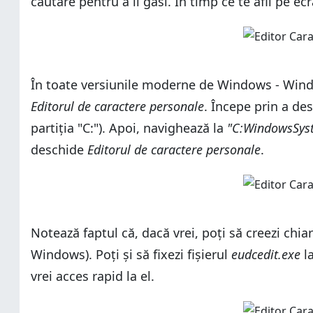
căutare pentru a îl găsi. În timp ce te afli pe ec
În toate versiunile moderne de Windows - Windo
Editorul de caractere personale
. Începe prin a de
partiția "C:"). Apoi, navighează la
"C:WindowsSys
deschide
Editorul de caractere personale
.
Notează faptul că, dacă vrei, poți să creezi chiar
Windows). Poți și să fixezi fișierul
eudcedit.exe
l
vrei acces rapid la el.