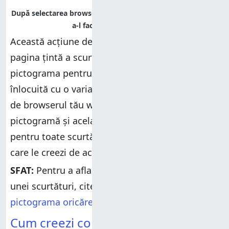
Această acțiune deschide în browserul tău
pagina țintă a scurtăturii. În același timp,
pictograma pentru comanda rapidă este
înlocuită cu o variantă a pictogramei utilizate
de browserul tău web implicit. Aceeași
pictogramă și același browser vor fi folosite
pentru toate scurtăturile către paginile web pe
care le creezi de acum înainte.
SFAT:
Pentru a afla cum să schimbi pictograma
unei scurtături, citește
Cum schimbi
pictograma oricărei scurtături în Windows
.
Cum creezi comenzi rapide către