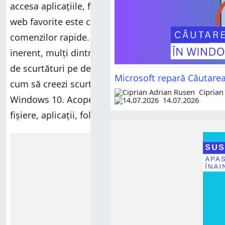
accesa aplicațiile, fișierele, folderele și paginile
web favorite este cu ajutorul scurtăturilor sau
comenzilor rapide. De aceea, în ciuda haosului
inerent, mulți dintre noi aleg să aibă o mulțime
de scurtături pe desktop. Acest tutorial îți arată
Microsoft repară Căutare
cum să creezi scurtături în Windows 11 și
Ciprian
Windows 10. Acoperim comenzi rapide pentru
14.07.2026
fișiere, aplicații, foldere și site-uri web:
Reclamă