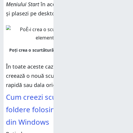
Meniului Start
în același mod, iar apoi, să le tragi
și plasezi pe desktop cu aceleași rezultate.
În toate aceste cazuri, tragerea și plasarea
creează o nouă scurtătură, lăsând comanda
rapidă sau dala originală la locul ei.
Cum creezi scurtături către fișiere și
foldere folosind meniul clic dreapta
din Windows