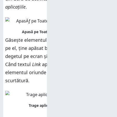
aplicațiile
.
Găsește elementul pe care îl cauți, apoi apasă
pe el, ține apăsat butonul mouse-ului sau ține
degetul pe ecran și trage elementul pe desktop.
Când textul
Link
apare lângă cursor, poți plasa
elementul oriunde pe desktop pentru a crea o
scurtătură.