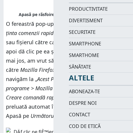
PRODUCTIVITATE
DIVERTISMENT
O fereastră pop-up cere să „
Selectați mai jos
SECURITATE
ținta comenzii rapide
”. Navighează la aplicația
sau fișierul către care vrei să creezi scurtătura,
SMARTPHONE
apoi dă clic pe ea și apasă
OK
. În exemplul de
SMARTHOME
mai jos, am vrut să creăm o comandă rapidă
SĂNĂTATE
către
Mozilla Firefox
, așa că a trebuit să
ALTELE
navigăm la „
Acest PC > Windows (C:) > Fișiere de
programe > Mozilla Firefox > firefox
”. În expertul
ABONEAZA-TE
Creare comandă rapidă
, locația articolului este
DESPRE NOI
preluată automat în funcție de selecția făcută.
CONTACT
Apasă pe
Următorul
pentru a continua.
COD DE ETICĂ