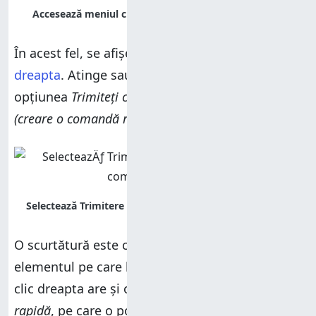
În acest fel, se afișează
meniul clasic clic
dreapta
. Atinge sau plasează cursorul peste
opțiunea
Trimiteți către
, apoi apasă pe „
Desktop
(creare o comandă rapidă)
”.
O scurtătură este creată pe desktop, indicând
elementul pe care l-ai selectat. Meniul clasic
clic dreapta are și o opțiune
Creare comandă
rapidă
, pe care o poți selecta.