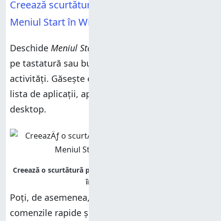
Creează scurtături pentru elementele din
Meniul Start în Windows 10
Deschide
Meniul Start
apăsând tasta
Windows
de
pe tastatură sau butonul
Start
din bara de
activități. Găsește elementul pe care îl cauți în
lista de aplicații, apoi
trage-l și plasează-l
pe
desktop.
Poți, de asemenea, să apuci oricare dintre
comenzile rapide și dalele din partea dreaptă a