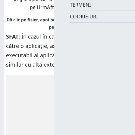
TERMENI
COOKIE-URI
SFAT:
În cazul în care creezi o comandă rapidă
către o aplicație, asigură-te că alegi fișierul
executabil al aplicației și nu un fișier cu nume
similar cu altă extensie.
Reclamă