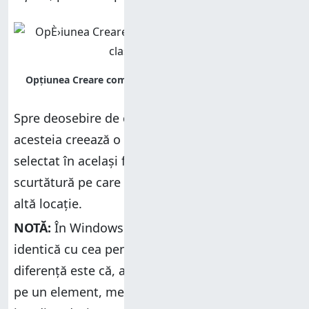
Spre deosebire de cealaltă opțiune, selectarea
acesteia creează o scurtătură către elementul
selectat în același folder ca și fișierul original,
scurtătură pe care o poți muta ulterior într-o
altă locație.
NOTĂ:
În Windows 10, metoda este aproape
identică cu cea pentru Windows 11. Singura
diferență este că, atunci când dai clic dreapta
pe un element, meniul clasic clic dreapta apare