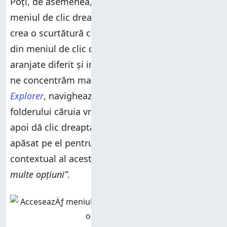
Poți, de asemenea, să folosești opțiunile din
meniul de clic dreapta al unui element pentru a
crea o scurtătură către el. Deoarece elementele
din meniul de clic dreapta din Windows 11 sunt
aranjate diferit și implică un pas suplimentar, să
ne concentrăm mai întâi pe el.
Deschide
Explorer
, navighează la locația fișierului sau
folderului căruia vrei să îi creezi o scurtătură,
apoi dă clic dreapta sau apasă și menține
apăsat pe el pentru a deschide meniul
contextual al acestuia. Apoi, alege
„Afișați mai
multe opțiuni”
.