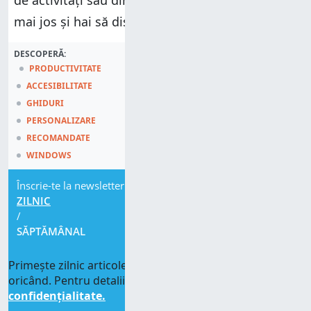
de activități sau din
Meniul Start
? Comentează
mai jos și hai să discutăm.
DESCOPERĂ:
PRODUCTIVITATE
ACCESIBILITATE
GHIDURI
PERSONALIZARE
RECOMANDATE
WINDOWS
Înscrie-te la newsletter
ZILNIC
/
SĂPTĂMÂNAL
Primește zilnic articolele noastre. Te poți dezabona
oricând. Pentru detalii, citește
Politica de
confidențialitate.