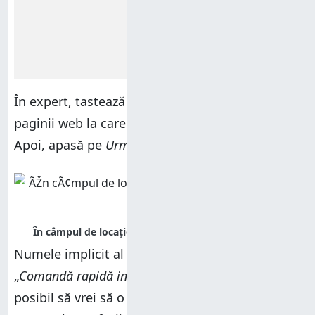
În expert, tastează sau
copiază și lipește
adresa
paginii web la care vrei să creezi scurtătura.
Apoi, apasă pe
Următorul
.
Numele implicit al comenzii rapide este
„
Comandă rapidă internet nouă
”, așa că este
posibil să vrei să o schimbi pentru a evita