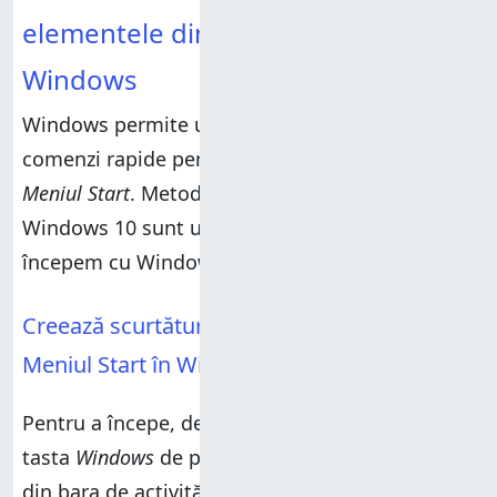
elementele din meniul Start în
Windows
Windows permite utilizatorilor să creeze
comenzi rapide pentru elementele listate în
Meniul Start
. Metodele pentru Windows 11 și
Windows 10 sunt ușor diferite, așa că să
începem cu Windows 11.
Creează scurtături pentru elementele din
Meniul Start în Windows 11
Pentru a începe, deschide
Meniul Start
apăsând
tasta
Windows
de pe tastatură sau butonul
Start
din bara de activități. Apoi, apasă pe
Toate