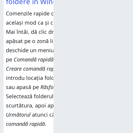
foldere în Windows
Comenzile rapide către foldere sunt create în
același mod ca și cele către aplicații și fișiere.
Mai întâi, dă clic dreapta sau apasă și menține
apăsat pe o zonă liberă de pe desktop pentru a
deschide un meniu contextual. Apasă pe
Nou
și
pe
Comandă rapidă
pentru a deschide expertul
Creare comandă rapidă
. Odată ajuns aici, fie
introdu locația folderului în cauză, fie dă clic
sau apasă pe
Răsfoire
pentru a naviga la acesta.
Selectează folderul cărui vrei să îi creezi
scurtătura, apoi apasă
OK
. Dă clic sau apasă pe
Următorul
atunci când revii la expertul
Creare
comandă rapidă
.