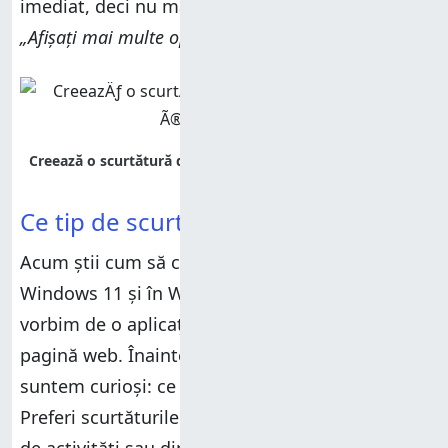
imediat, deci nu mai este nevoie să apeși
„Afișați mai multe opțiuni”
.
Ce tip de scurtături utilizezi?
Acum știi cum să creezi o scurtătură în
Windows 11 și în Windows 10, fie că este
vorbim de o aplicație, un fișier, un folder sau o
pagină web. Înainte de a închide acest articol,
suntem curioși: ce scurtătură vrei să creezi?
Preferi scurtăturile de pe desktop, de pe bara