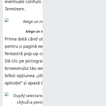
eventuale confuzii. Când ai terminat, apasă pe
Terminare
.
Prima dată când utilizezi o comandă rapidă
pentru o pagină web, Windows întreabă într-o
fereastră pop-up cum vrei să deschizi fișierul.
Dă clic pe pictograma corespunzătoare
browserului tău web preferat, asigură-te că
bifezi opțiunea „
Utilizați întotdeauna această
aplicație
” și apasă
OK
.