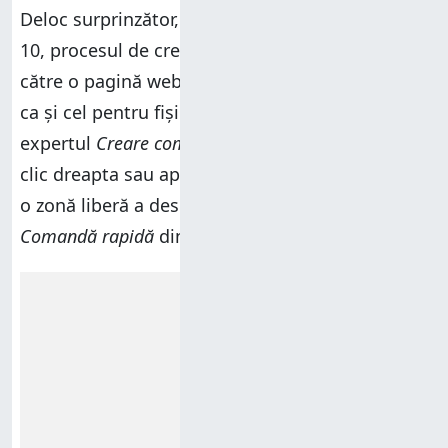
Deloc surprinzător, în Windows 11 și Windows
10, procesul de creare a unei comenzi rapide
către o pagină web începe exact în același mod
ca și cel pentru fișiere și foldere. Deschide
expertul
Creare comandă rapidă
dând mai întâi
clic dreapta sau apăsând și menținând apăsată
o zonă liberă a desktopului, apoi alegând
Comandă rapidă
din meniul
Nou
.
Reclamă