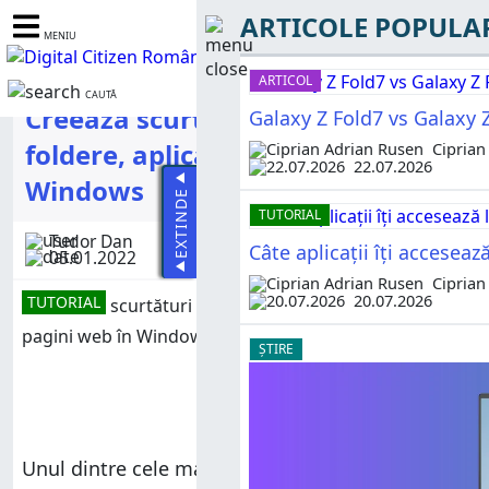
ARTICOLE POPULA
MENIU
ARTICOL
CAUTĂ
Creează scurtături pentru fișiere,
Galaxy Z Fold7 vs Galaxy Z
foldere, aplicații și pagini web în
Ciprian
22.07.2026
Windows
EXTINDE
TUTORIAL
Tudor Dan
Câte aplicații îți accesea
05.01.2022
Ciprian
20.07.2026
TUTORIAL
ȘTIRE
Unul dintre cele mai eficiente moduri de a