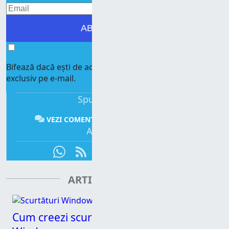
ABONEAZĂ-TE!
Bifează dacă ești de acord să primești mesajele noastre,
exclusiv pe e-mail.
Spune-ți părerea:
VEZI COMENTARII
COMENTEAZĂ
Abonează-te:
ARTICOLE CONEXE
Cum creezi scurtături cu parametri în