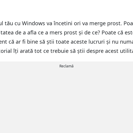
l tău cu Windows va încetini ori va merge prost. Po
litatea de a afla ce a mers prost și de ce? Poate că e
t că ar fi bine să știi toate aceste lucruri și nu nu
ial îți arată tot ce trebuie să știi despre acest utili
Reclamă