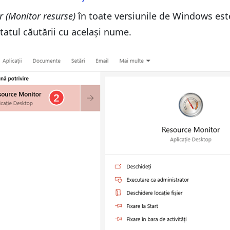
ntul Resource Monitor (Monitor resurse)
 (Monitor resurse)
în toate versiunile de Windows este
ltatul căutării cu același nume.