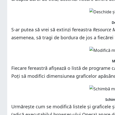
D
S-ar putea să vrei să extinzi fereastra
Resource M
asemenea, să tragi de bordura de jos a fiecărei
M
Fiecare fereastră afișează o listă de programe car
Poți să modifici dimensiunea graficelor apăsâ
Schim
Urmărește cum se modifică listele și graficele 
(adică executabilul browser-ului Opera) apare de 