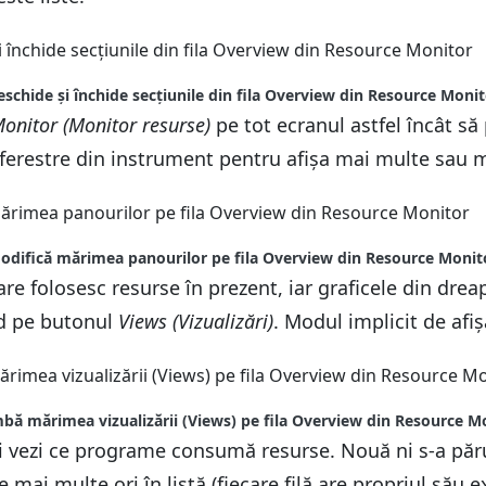
eschide și închide secțiunile din fila Overview din Resource Monit
onitor (Monitor resurse)
pe tot ecranul astfel încât să
 ferestre din instrument pentru afișa mai multe sau m
odifică mărimea panourilor pe fila Overview din Resource Monit
e folosesc resurse în prezent, iar graficele din dreapt
nd pe butonul
Views (Vizualizări)
. Modul implicit de afi
bă mărimea vizualizării (Views) pe fila Overview din Resource M
și vezi ce programe consumă resurse. Nouă ni s-a păru
mai multe ori în listă (fiecare filă are propriul său e