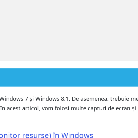
 Windows
 Windows 7 și Windows 8.1. De asemenea, trebuie me
ila Overview (Privire de ansamblu).
în acest articol, vom folosi multe capturi de ecran ș
ntul Resource Monitor (Monitor resurse)
 Windows
nitor resurse) în Windows
ila Overview (Privire de ansamblu).