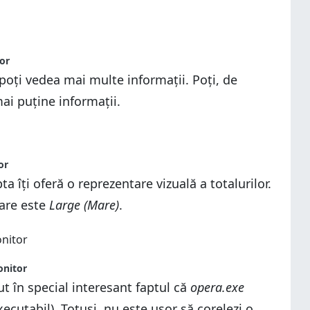
or
 poți vedea mai multe informații. Poți, de
ai puține informații.
or
a îți oferă o reprezentare vizuală a totalurilor.
șare este
Large (Mare)
.
onitor
t în special interesant faptul că
opera.exe
xecutabil). Totuși, nu este ușor să corelezi o