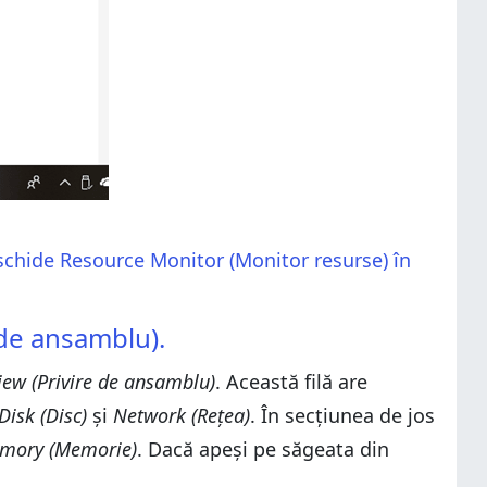
chide Resource Monitor (Monitor resurse) în
 de ansamblu).
iew (Privire de ansamblu)
. Această filă are
isk (Disc)
și
Network (Rețea)
. În secțiunea de jos
mory (Memorie)
. Dacă apeși pe săgeata din