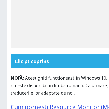
Clic pt cuprins
Cum pornești Resource Monitor (Monitor resurse) în
NOTĂ:
Acest ghid funcționează în Windows 10,
Resource Monitor (Monitor resurse) la prima vedere. F
nu este disponibil în limba română. Ca urmare, 
Cum monitorizezi utilizarea procesorului cu instrume
traducerile lor adaptate de noi.
Află cum folosește Windows memoria
Cum pornești Resource Monitor (Monitor resurse) în
Ce consumă disc? Monitorizează activitatea discurilor
Cum pornești Resource Monitor (Mo
Resource Monitor (Monitor resurse) la prima vedere. F