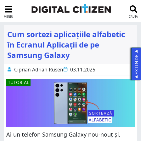
MENIU
CAUTĂ
Cum sortezi aplicațiile alfabetic
în Ecranul Aplicații de pe
Samsung Galaxy
EXTINDE
Ciprian Adrian Rusen
03.11.2025
TUTORIAL
Ai un telefon Samsung Galaxy nou-nouț și,