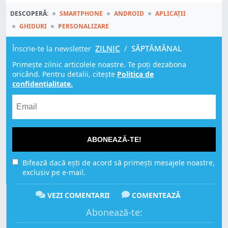
DESCOPERĂ:
SMARTPHONE
ANDROID
APLICAȚII
GHIDURI
PERSONALIZARE
Înscrie-te la newsletter
ZILNIC
/
SĂPTĂMÂNAL
Primește zilnic articolele noastre. Te poți dezabona
oricând. Pentru detalii, citește
Politica de
confidențialitate.
ABONEAZĂ-TE!
Bifează dacă ești de acord să primești mesajele noastre,
exclusiv pe e-mail.
VEZI COMENTARII
COMENTEAZĂ
Abonează-te: