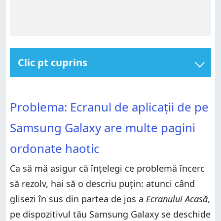
Clic pt cuprins
Problema: Ecranul de aplicații de pe Samsung
Galaxy are multe pagini ordonate haotic
Problema: Ecranul de aplicații de pe Samsung
Problema: Ecranul de aplicații de pe
Galaxy are multe pagini ordonate haotic
Cum sortezi aplicațiile alfabetic pe Samsung Galaxy?
Cum sortezi aplicațiile alfabetic pe Samsung Galaxy?
Cum îți place noul tău Ecran Aplicații?
Samsung Galaxy are multe pagini
Cum îți place noul tău Ecran Aplicații?
ordonate haotic
Ca să mă asigur că înțelegi ce problemă încerc
să rezolv, hai să o descriu puțin: atunci când
glisezi în sus din partea de jos a
Ecranului Acasă
,
pe dispozitivul tău Samsung Galaxy se deschide